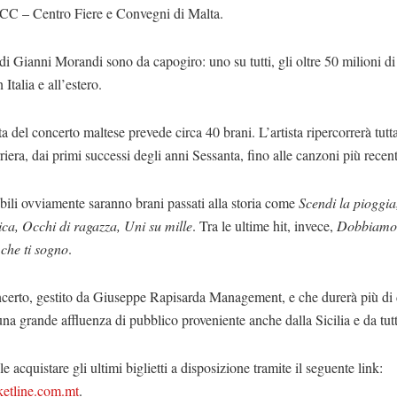
C – Centro Fiere e Convegni di Malta.
di Gianni Morandi sono da capogiro: uno su tutti, gli oltre 50 milioni di
 Italia e all’estero.
ta del concerto maltese prevede circa 40 brani. L’artista ripercorrerà tutt
riera, dai primi successi degli anni Sessanta,
fino alle canzoni più recen
li ovviamente saranno brani passati alla storia come
Scendi la pioggia
ca, Occhi di ragazza, Uni su mille
. Tra le ultime hit, invece,
Dobbiamo 
che ti sogno
.
ncerto, gestito da Giuseppe Rapisarda Management, e che durerà più di 
na grande affluenza di pubblico proveniente anche dalla Sicilia e da tutta
le acquistare gli ultimi biglietti a disposizione tramite il seguente link:
etline.com.mt
.