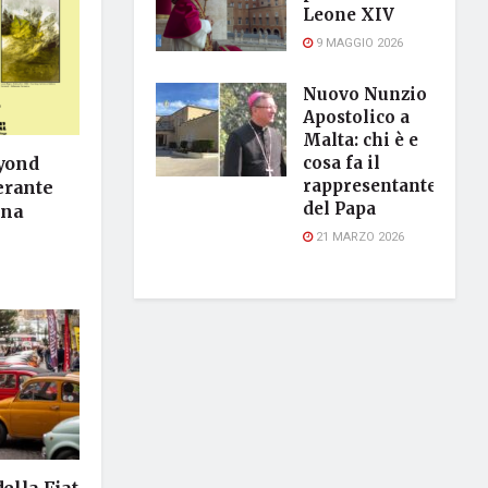
Leone XIV
9 MAGGIO 2026
Nuovo Nunzio
Apostolico a
Malta: chi è e
eyond
cosa fa il
rappresentante
nerante
del Papa
ina
21 MARZO 2026
della Fiat