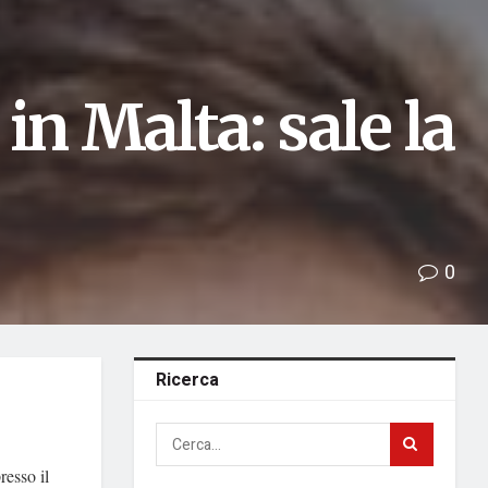
in Malta: sale la
0
Ricerca
resso il