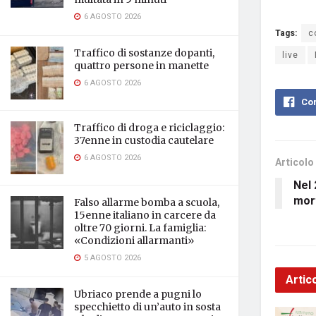
6 AGOSTO 2026
Tags:
c
Traffico di sostanze dopanti,
live
quattro persone in manette
6 AGOSTO 2026
Con
Traffico di droga e riciclaggio:
37enne in custodia cautelare
6 AGOSTO 2026
Articolo
Nel 
mort
Falso allarme bomba a scuola,
15enne italiano in carcere da
oltre 70 giorni. La famiglia:
«Condizioni allarmanti»
5 AGOSTO 2026
Artico
Ubriaco prende a pugni lo
specchietto di un’auto in sosta