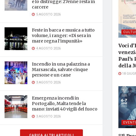
e lo distrugge: 27enne resta in
carcere
5 AGOSTO 2026
Feste in barca e musica a tutto
CULTU
volume, i ranger: «Di sera in
mare regna l’impunità»
Voci d’
4 AGOSTO 2026
venezia
Paul’s 
Incendio in una palazzina a
della 
Marsascala, salvate cinque
18 GIUG
persone e un cane
3 AGOSTO 2026
Emergenza incendi in
Portogallo, Malta tende la
mano: inviati 40 vigili del fuoco
3 AGOSTO 2026
EVENT
CARICA ALTRI ARTICOLI
“Il Pro