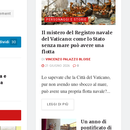
gement
PERSONAGGI E STORIE
Il mistero del Registro navale
del Vaticano: come lo Stato
ividi
30
senza mare può avere una
flotta
DI
VINCENZO PALAZZO BLOISE
21 GIUGNO 2026
0
a e
Lo sapevate che la Città del Vaticano,
na
pur non avendo uno sbocco al mare,
può avere una propria flotta navale?...
DETAILS
LEGGI DI PIÙ
Un anno di
pontificato di