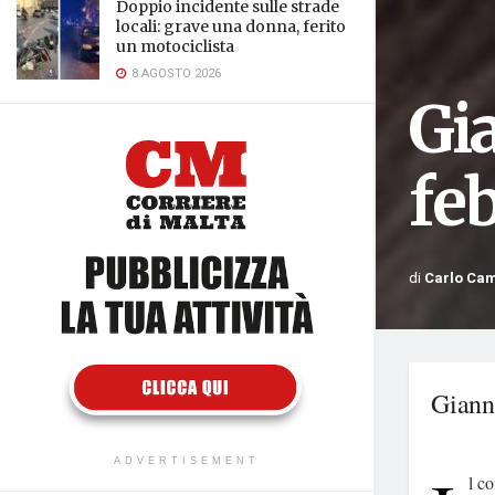
Doppio incidente sulle strade
locali: grave una donna, ferito
un motociclista
8 AGOSTO 2026
Gia
fe
di
Carlo Ca
Giann
ADVERTISEMENT
l co