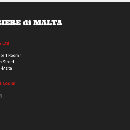
o Ltd
oor 1 Room 1
zi Street
1-Malta
i social