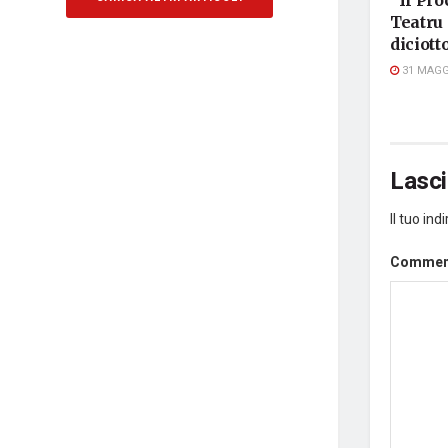
Teatru 
diciot
31 MAGG
Lasc
Il tuo in
Comme