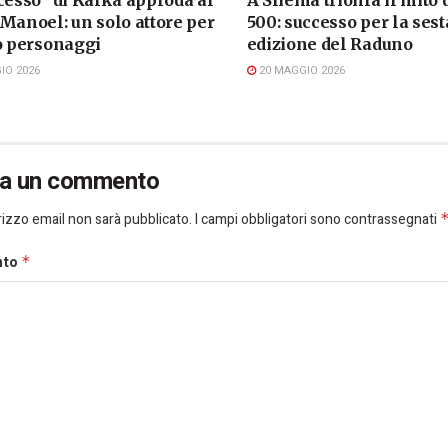
Manoel: un solo attore per
500: successo per la sest
to personaggi
edizione del Raduno
IO 2026
20 MAGGIO 2026
ia un commento
dirizzo email non sarà pubblicato.
I campi obbligatori sono contrassegnati
nto
*