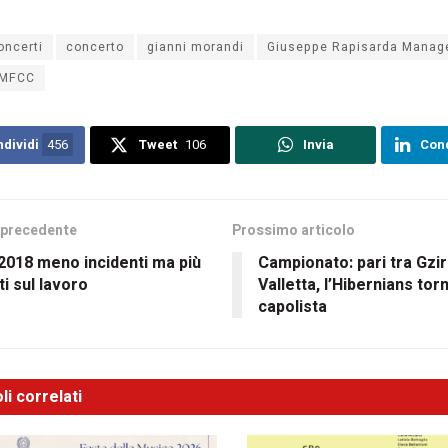
oncerti
concerto
gianni morandi
Giuseppe Rapisarda Mana
MFCC
dividi
456
Tweet
106
Invia
Cond
 precedente
Prossimo articolo
2018 meno incidenti ma più
Campionato: pari tra Gzir
i sul lavoro
Valletta, l’Hibernians tor
capolista
li correlati