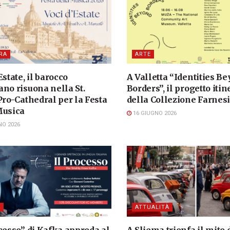
RA
ARTE
Estate, il barocco
A Valletta “Identities B
no risuona nella St.
Borders”, il progetto iti
Pro-Cathedral per la Festa
della Collezione Farnes
Musica
16 GIUGNO 2026
NO 2026
I
ATTUALITÀ
cesso” di Kafka approda al
A Sliema trionfa il mito 