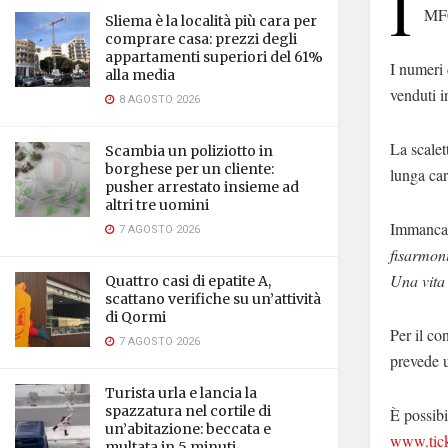
I
MFC
Sliema è la località più cara per
comprare casa: prezzi degli
appartamenti superiori del 61%
I numeri 
alla media
venduti in
8 AGOSTO 2026
La scalet
Scambia un poliziotto in
borghese per un cliente:
lunga car
pusher arrestato insieme ad
altri tre uomini
I
mmancabi
7 AGOSTO 2026
fisarmoni
Una vita 
Quattro casi di epatite A,
scattano verifiche su un’attività
di Qormi
Per il co
7 AGOSTO 2026
prevede u
Turista urla e lancia la
spazzatura nel cortile di
È possibi
un’abitazione: beccata e
www.tick
multata in 5 minuti