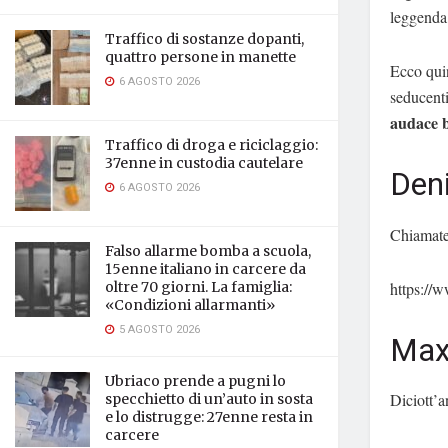
leggenda
Traffico di sostanze dopanti,
quattro persone in manette
Ecco quin
6 AGOSTO 2026
seducenti
audace b
Traffico di droga e riciclaggio:
37enne in custodia cautelare
Den
6 AGOSTO 2026
Chiamate
Falso allarme bomba a scuola,
15enne italiano in carcere da
https:/
oltre 70 giorni. La famiglia:
«Condizioni allarmanti»
5 AGOSTO 2026
Max
Ubriaco prende a pugni lo
Diciott’a
specchietto di un’auto in sosta
e lo distrugge: 27enne resta in
carcere