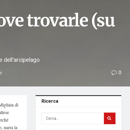
ove trovarle (su
e dell'arcipelago
0
ad
Ricerca
Migliaia di
altese
erché
e, narra la