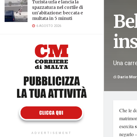
Turista urla e lancia la
spazzatura nel cortile di
un’abitazione: beccata e
Bel
multata in 5 minuti
6 AGOSTO 2026
in
Una carre
di
Dario Mo
Che le d
matrimoni
s
esercita
negarlo
ADVERTISEMENT