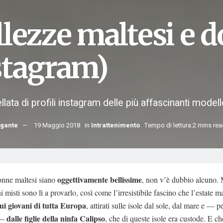
lezze maltesi e d
stagram)
llata di profili instagram delle più affascinanti modell
rgante
19 Maggio 2018
in
Intrattenimento
Tempo di lettura:2 mins re
oggettivamente bellissime
onne maltesi siano
, non v’è dubbio alcuno. 
 misti sono lì a provarlo, così come l’irresistibile fascino che l’estate m
ui giovani di tutta Europa
, attirati sulle isole dal sole, dal mare e — p
dalle figlie della ninfa Calipso
 —
, che di queste isole era custode. E ch