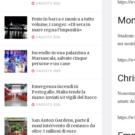
https:/
5 AGOSTO 2026
Mon
Feste in barca e musica a tutto
volume, i ranger: «Di sera in
mare regna l’impunità»
Studente 
4 AGOSTO 2026
nei nostr
Incendio in una palazzina a
Marsascala, salvate cinque
https:/
persone e un cane
3 AGOSTO 2026
Chri
Emergenza incendi in
Portogallo, Malta tende la
Nonostan
mano: inviati 40 vigili del fuoco
amate del
3 AGOSTO 2026
https:/
San Anton Gardens, parte il
maxi intervento di restauro da
oltre 3 milioni di euro