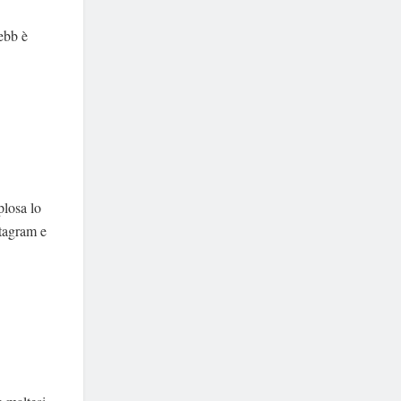
ebb è
plosa lo
stagram e