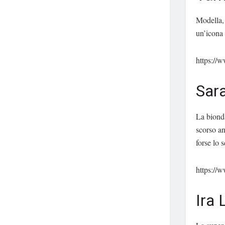
Modella, 
un’icona
https://
Sar
La bionda
scorso an
forse lo s
https://
Ira 