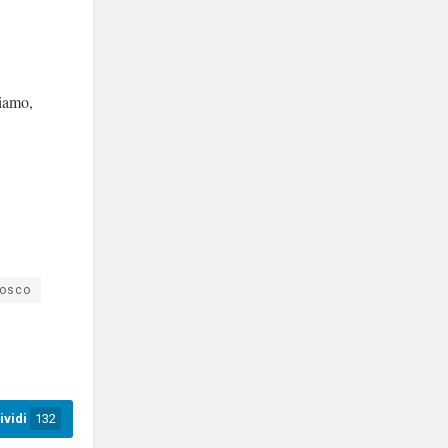
riamo,
losco
ividi
132