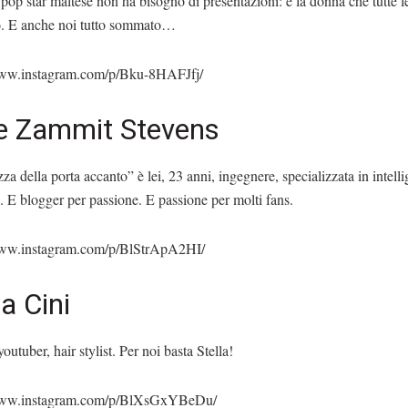
pop star maltese non ha bisogno di presentazioni: è la donna che tutte l
o. E anche noi tutto sommato…
www.instagram.com/p/Bku-8HAFJfj/
e Zammit Stevens
za della porta accanto” è lei, 23 anni, ingegnere, specializzata in intell
le. E blogger per passione. E passione per molti fans.
www.instagram.com/p/BlStrApA2HI/
la Cini
youtuber, hair stylist. Per noi basta Stella!
/www.instagram.com/p/BlXsGxYBeDu/