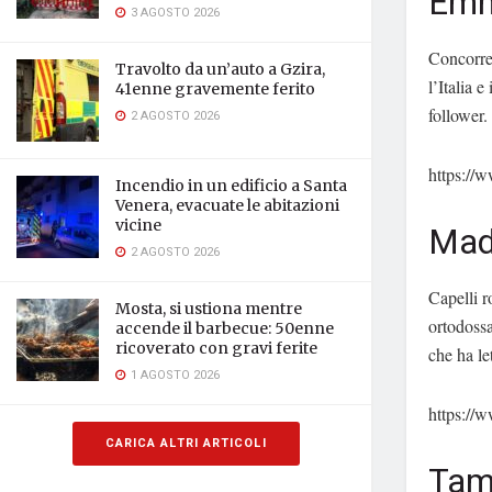
Emm
3 AGOSTO 2026
Concorre
Travolto da un’auto a Gzira,
l’Italia 
41enne gravemente ferito
follower
2 AGOSTO 2026
https:/
Incendio in un edificio a Santa
Venera, evacuate le abitazioni
vicine
Mad
2 AGOSTO 2026
Capelli r
Mosta, si ustiona mentre
ortodossa
accende il barbecue: 50enne
ricoverato con gravi ferite
che ha le
1 AGOSTO 2026
https:/
CARICA ALTRI ARTICOLI
Tam