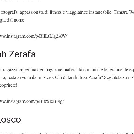
fotografa, appassionata di fitness e viaggiatrice instancabile, Tamara W
 già dal nome.
www.instagram.com/p/BlfLtLlg2AW/
ah Zerafa
 ragazza-copertina dei magazine maltesi, la cui fama è letteralmente es
no, resta avvolta dal mistero. Chi è Sarah Sosa Zerafa? Seguitela su in
coprirete!
www.instagram.com/p/Bitz5IeBFlg/
Losco