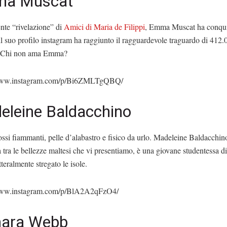
a Muscat
nte “rivelazione” di
Amici di Maria de Filippi
, Emma Muscat ha conqui
e il suo profilo instagram ha raggiunto il ragguardevole traguardo di 412.
. Chi non ama Emma?
/www.instagram.com/p/Bi6ZMLTgQBQ/
eleine Baldacchino
ossi fiammanti, pelle d’alabastro e fisico da urlo. Madeleine Baldacchin
 tra le bellezze maltesi che vi presentiamo, è una giovane studentessa di
tteralmente stregato le isole.
/www.instagram.com/p/BlA2A2qFzO4/
ara Webb