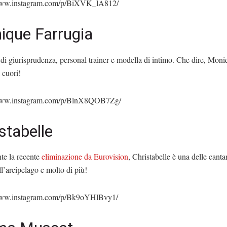
/www.instagram.com/p/BiXVK_lA812/
ique Farrugia
di giurisprudenza, personal trainer e modella di intimo. Che dire, Moni
i cuori!
/www.instagram.com/p/BlnX8QOB7Zg/
stabelle
te la recente
eliminazione da Eurovision
, Christabelle è una delle canta
l’arcipelago e molto di più!
/www.instagram.com/p/Bk9oYHlBvy1/