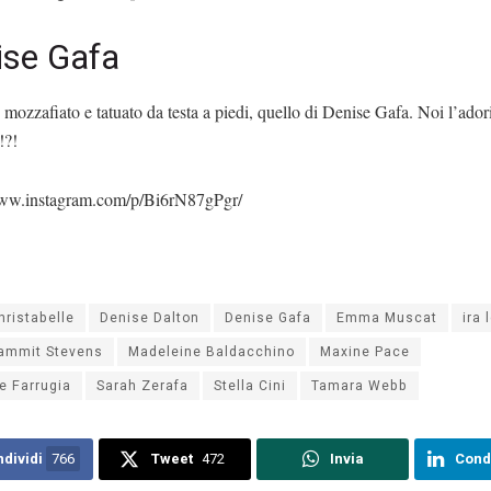
ise Gafa
 mozzafiato e tatuato da testa a piedi, quello di Denise Gafa. Noi l’ado
!?!
www.instagram.com/p/Bi6rN87gPgr/
hristabelle
Denise Dalton
Denise Gafa
Emma Muscat
ira 
ammit Stevens
Madeleine Baldacchino
Maxine Pace
e Farrugia
Sarah Zerafa
Stella Cini
Tamara Webb
dividi
766
Tweet
472
Invia
Cond