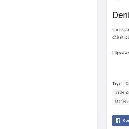
Den
Un fisico
chissà lei
https://
Tags:
C
Jade Z
Moniqu
Con