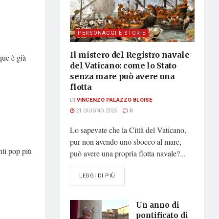
PERSONAGGI E STORIE
Il mistero del Registro navale
que è già
del Vaticano: come lo Stato
senza mare può avere una
flotta
DI
VINCENZO PALAZZO BLOISE
21 GIUGNO 2026
0
Lo sapevate che la Città del Vaticano,
pur non avendo uno sbocco al mare,
nti pop più
può avere una propria flotta navale?...
DETAILS
LEGGI DI PIÙ
Un anno di
pontificato di