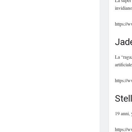
La super 
invidian
https://
Jad
La “ragaz
artificia
https://
Stel
19 anni, 
https:/