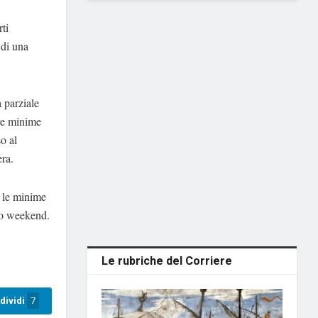
rti
 di una
 parziale
ure minime
o al
era.
e le minime
imo weekend.
Le rubriche del Corriere
dividi
7