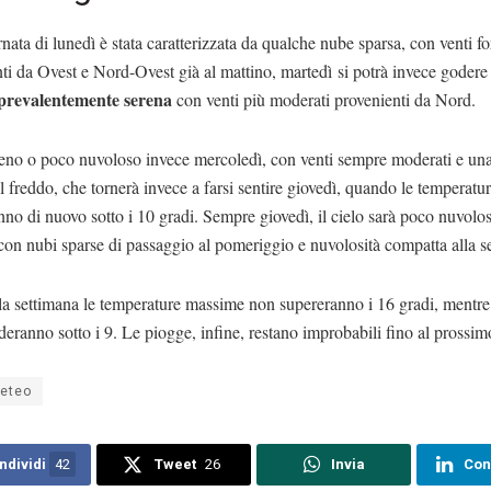
rnata di lunedì è stata caratterizzata da qualche nube sparsa, con venti fo
ti da Ovest e Nord-Ovest già al mattino, martedì
si potrà invece godere
prevalentemente serena
con venti più moderati provenienti da Nord.
reno o poco nuvoloso invece mercoledì, con venti sempre moderati e una
l freddo, che tornerà invece a farsi sentire giovedì, quando le temperat
no di nuovo sotto i 10 gradi. Sempre giovedì, il cielo sarà poco nuvolos
con nubi sparse di passaggio al pomeriggio e nuvolosità compatta alla s
 la settimana le temperature massime non supereranno i 16 gradi, mentr
eranno sotto i 9. Le piogge, infine, restano improbabili fino al pross
eteo
ndividi
42
Tweet
26
Invia
Con