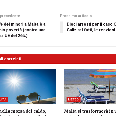
 precedente
Prossimo articolo
4% dei minori a Malta è a
Dieci arresti per il caso
hio povertà (contro una
Galizia: i fatti, le reazioni
ia UE del 26%)
li correlati
LITÀ
METEO
nella morsa del caldo,
Malta si trasformerà in 