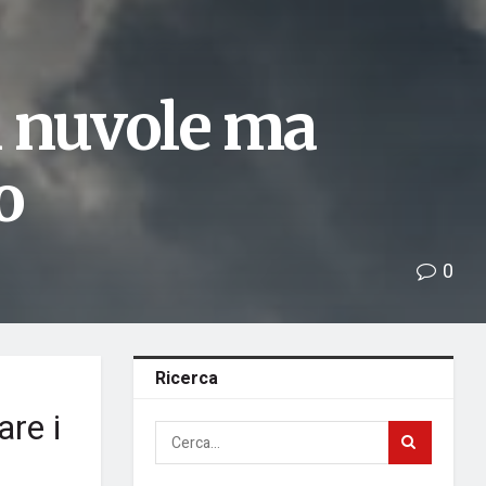
i nuvole ma
o
0
Ricerca
are i