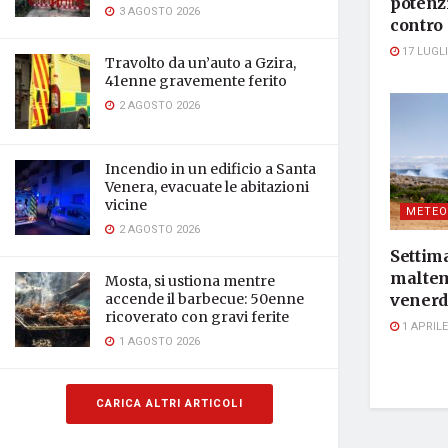
potenzi
3 AGOSTO 2026
contro 
17 LUGLI
Travolto da un’auto a Gzira,
41enne gravemente ferito
2 AGOSTO 2026
Incendio in un edificio a Santa
Venera, evacuate le abitazioni
vicine
METEO
2 AGOSTO 2026
Settim
maltem
Mosta, si ustiona mentre
accende il barbecue: 50enne
venerdì
ricoverato con gravi ferite
1 APRILE
1 AGOSTO 2026
CARICA ALTRI ARTICOLI