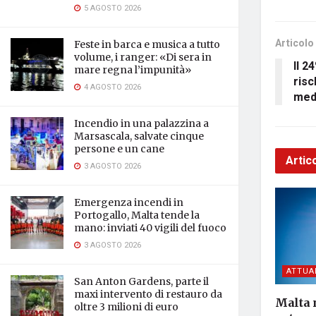
5 AGOSTO 2026
Articolo
Feste in barca e musica a tutto
volume, i ranger: «Di sera in
Il 2
mare regna l’impunità»
risc
4 AGOSTO 2026
med
Incendio in una palazzina a
Marsascala, salvate cinque
persone e un cane
Artico
3 AGOSTO 2026
Emergenza incendi in
Portogallo, Malta tende la
mano: inviati 40 vigili del fuoco
3 AGOSTO 2026
ATTUA
San Anton Gardens, parte il
maxi intervento di restauro da
Malta 
oltre 3 milioni di euro