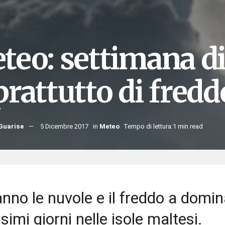
teo: settimana d
prattutto di fredd
Guarise
5 Dicembre 2017
in
Meteo
Tempo di lettura:1 min read
nno le nuvole e il freddo a domin
simi giorni nelle isole maltesi.