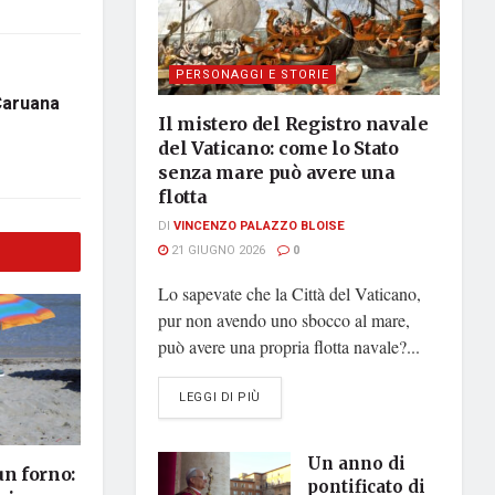
PERSONAGGI E STORIE
 Caruana
Il mistero del Registro navale
del Vaticano: come lo Stato
senza mare può avere una
flotta
DI
VINCENZO PALAZZO BLOISE
21 GIUGNO 2026
0
Lo sapevate che la Città del Vaticano,
pur non avendo uno sbocco al mare,
può avere una propria flotta navale?...
DETAILS
LEGGI DI PIÙ
Un anno di
un forno:
pontificato di