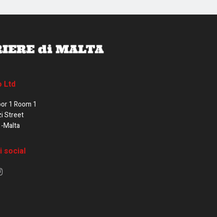
o Ltd
oor 1 Room 1
zi Street
1-Malta
i social