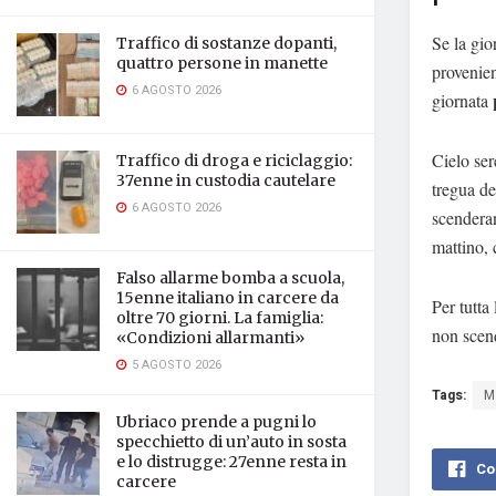
Se la gio
Traffico di sostanze dopanti,
quattro persone in manette
provenien
6 AGOSTO 2026
giornata
Cielo se
Traffico di droga e riciclaggio:
37enne in custodia cautelare
tregua de
6 AGOSTO 2026
scenderan
mattino, 
Falso allarme bomba a scuola,
15enne italiano in carcere da
Per tutta
oltre 70 giorni. La famiglia:
non scend
«Condizioni allarmanti»
5 AGOSTO 2026
Tags:
M
Ubriaco prende a pugni lo
specchietto di un’auto in sosta
e lo distrugge: 27enne resta in
Co
carcere