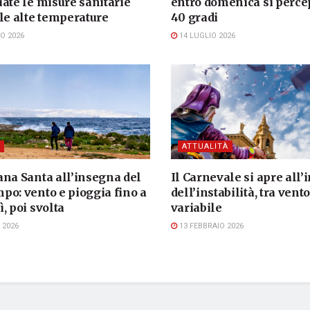
ate le misure sanitarie
entro domenica si perc
le alte temperature
40 gradi
O 2026
14 LUGLIO 2026
ATTUALITÀ
ana Santa all’insegna del
Il Carnevale si apre all
po: vento e pioggia fino a
dell’instabilità, tra vent
, poi svolta
variabile
 2026
13 FEBBRAIO 2026