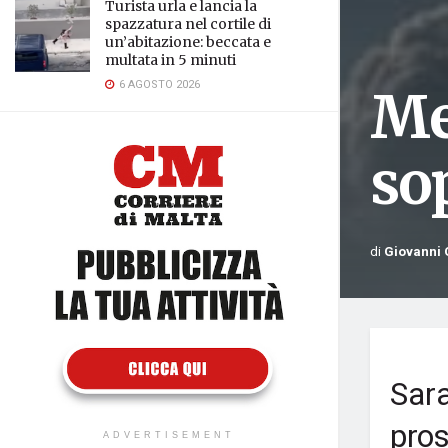
Turista urla e lancia la
spazzatura nel cortile di
un’abitazione: beccata e
multata in 5 minuti
6 AGOSTO 2026
Me
so
di
Giovanni 
Sara
pros
ADVERTISEMENT