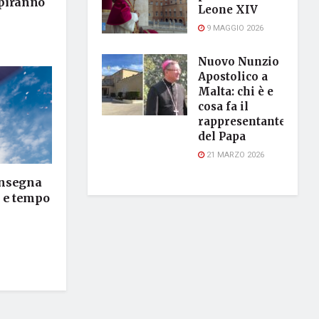
epiranno
Leone XIV
9 MAGGIO 2026
Nuovo Nunzio
Apostolico a
Malta: chi è e
cosa fa il
rappresentante
del Papa
21 MARZO 2026
’insegna
o e tempo