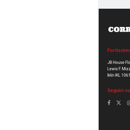
Fortissim
JB House Fl
Lewis F. Miz
Iklin IKL 106
Seguici su