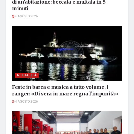
di un’abitazione: beccata e multata in 5
minuti
6 AGOSTO 2026
ATTUALITÀ
Feste in barca e musica a tutto volume, i
ranger: «Di sera in mare regna l’impunità»
4 AGOSTO 2026