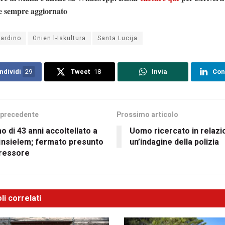
e sempre aggiornato
iardino
Gnien l-Iskultura
Santa Lucija
ndividi
29
Tweet
18
Invia
Con
 precedente
Prossimo articolo
 di 43 anni accoltellato a
Uomo ricercato in relazi
jnsielem; fermato presunto
un’indagine della polizia
ressore
li correlati