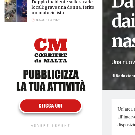
Da
Doppio incidente sulle strade
locali: grave una donna, ferito
un motociclista
dai
8 AGOSTO 2026
na
Una nuova
di
Redazion
Un’area u
all’inter
disposizi
ADVERTISEMENT