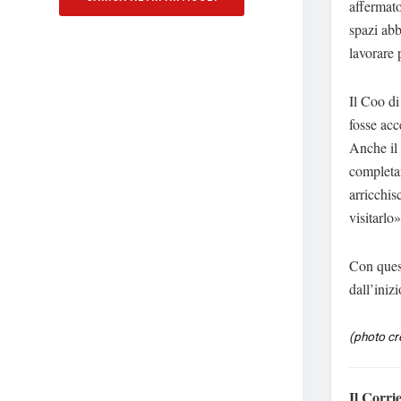
affermat
spazi abb
lavorare 
Il Coo d
fosse acc
Anche il 
completam
arricchis
visitarlo»
Con quest
dall’inizi
(photo cr
Il Corri