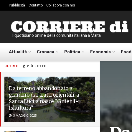
Pubblicità
Contatto
Collabora con noi
Il quotidiano online della comunità italiana a Malta
Attualità
Cronaca
Politica
Economia
Food
ULTIME
PIÙ LETTE
Da terreno abbandonato a
giardino dai tratti orientali: a
Santa Lucija nasce “Gnien l-
Iskultura”
3 MAGGIO 2025