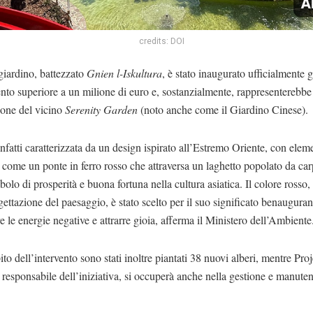
credits: DOI
giardino, battezzato
Gnien l-Iskultura
, è stato inaugurato ufficialmente 
nto superiore a un milione di euro e, sostanzialmente, rappresenterebbe
ione del vicino
Serenity Garden
(noto anche come il Giardino Cinese).
infatti caratterizzata da un design ispirato all’Estremo Oriente, con elem
 come un ponte in ferro rosso che attraversa un laghetto popolato da car
bolo di prosperità e buona fortuna nella cultura asiatica. Il colore rosso
gettazione del paesaggio, è stato scelto per il suo significato benauguran
e le energie negative e attrarre gioia, afferma il Ministero dell’Ambiente
to dell’intervento sono stati inoltre piantati 38 nuovi alberi, mentre Pro
 responsabile dell’iniziativa, si occuperà anche nella gestione e manute