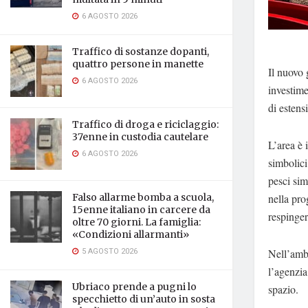
6 AGOSTO 2026
Traffico di sostanze dopanti,
quattro persone in manette
Il nuovo 
6 AGOSTO 2026
investime
di estens
Traffico di droga e riciclaggio:
37enne in custodia cautelare
L’area è 
6 AGOSTO 2026
simbolici
pesci sim
Falso allarme bomba a scuola,
nella pro
15enne italiano in carcere da
respinger
oltre 70 giorni. La famiglia:
«Condizioni allarmanti»
5 AGOSTO 2026
Nell’ambi
l’agenzia
Ubriaco prende a pugni lo
spazio.
specchietto di un’auto in sosta