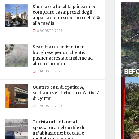
Sliema è la località più cara per
comprare casa: prezzi degli
appartamenti superiori del 61%
alla media
8 AGOSTO 2026
Scambia un poliziotto in
borghese per un cliente:
pusher arrestato insieme ad
altri tre uomini
7 AGOSTO 2026
Quattro casi di epatite A,
scattano verifiche su un’attività
di Qormi
7 AGOSTO 2026
Turista urla e lancia la
spazzatura nel cortile di
un’abitazione: beccata e
multata in 5 minuti