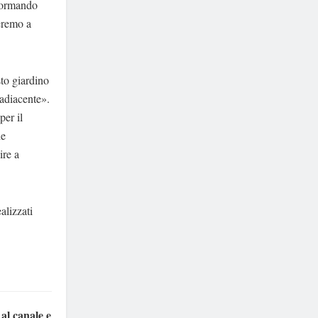
sformando
ueremo a
to giardino
 adiacente».
per il
he
ire a
alizzati
 al canale e