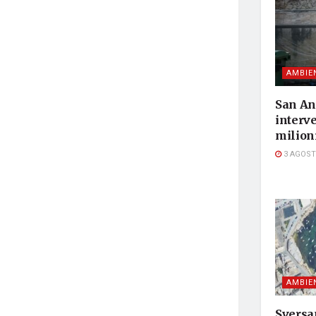
AMBIE
San An
interve
milioni
3 AGOST
AMBIE
Sversa