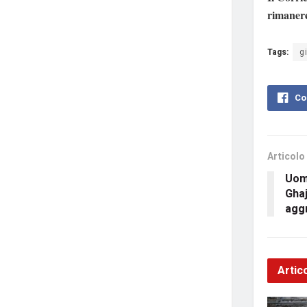
rimaner
Tags:
g
Co
Articolo
Uomo
Gha
agg
Artico