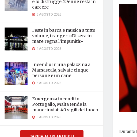
e lo distrugge: 27enne resta in
carcere
5 AGOSTO 2026
Feste in barca e musica a tutto
volume, i ranger: «Di sera in
mare regna l’impunità»
4 AGOSTO 2026
Incendio in una palazzina a
Marsascala, salvate cinque
persone e un cane
3 AGOSTO 2026
Emergenza incendi in
Portogallo, Malta tende la
mano: inviati 40 vigili del fuoco
3 AGOSTO 2026
Durante l
CARICA ALTRI ARTICOLI