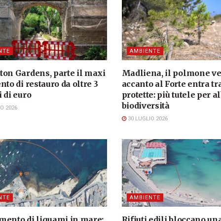
NTE
AMBIENTE
ton Gardens, parte il maxi
Madliena, il polmone v
nto di restauro da oltre 3
accanto al Forte entra tr
 di euro
protette: più tutele per a
biodiversità
O 2026
30 LUGLIO 2026
NTE
AMBIENTE
mento di liquami in mare:
Rifiuti edili bloccano un