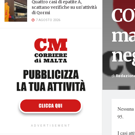
Quattro casi di epatite A,
CO
scattano verifiche su un’attività
di Qormi
7 AGOSTO 2026
ma
ne
di
Redazion
Nessuna v
95.
ADVERTISEMENT
I casi at