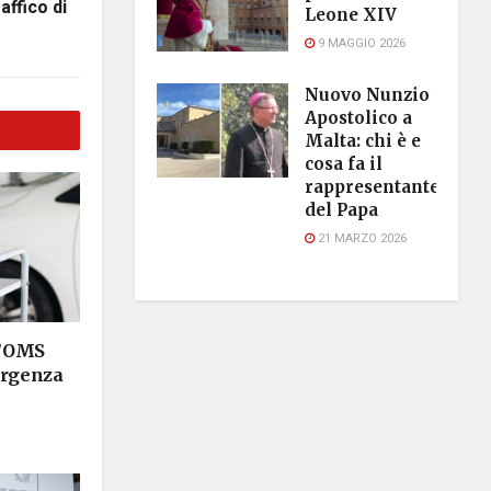
affico di
Leone XIV
9 MAGGIO 2026
Nuovo Nunzio
Apostolico a
Malta: chi è e
cosa fa il
rappresentante
del Papa
21 MARZO 2026
 l’OMS
ergenza