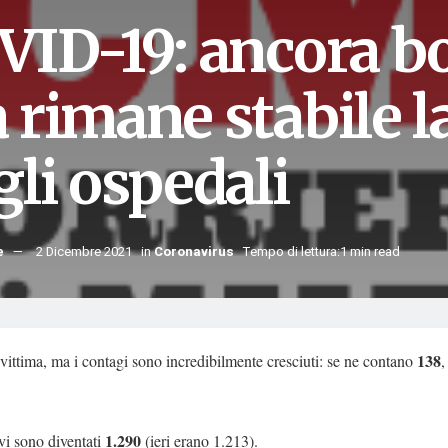
VID-19: ancora bo
 rimane stabile l
gli ospedali
e
2 Dicembre 2021
in
Coronavirus
Tempo di lettura:1 min read
138
ittima, ma i contagi sono incredibilmente cresciuti: se ne contano
,
1.290
tivi sono diventati
(ieri erano 1.213).