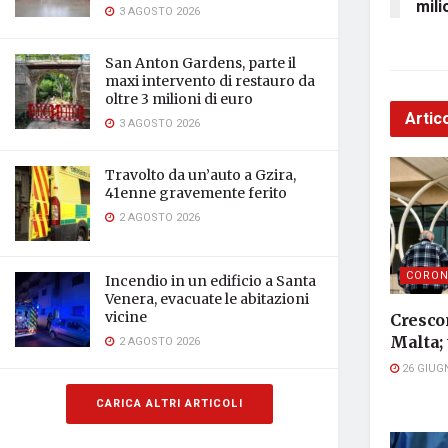
mili
3 AGOSTO 2026
San Anton Gardens, parte il
maxi intervento di restauro da
oltre 3 milioni di euro
Artico
3 AGOSTO 2026
Travolto da un’auto a Gzira,
41enne gravemente ferito
2 AGOSTO 2026
CORON
Incendio in un edificio a Santa
Venera, evacuate le abitazioni
vicine
Crescon
Malta; 
2 AGOSTO 2026
26 GIUG
CARICA ALTRI ARTICOLI