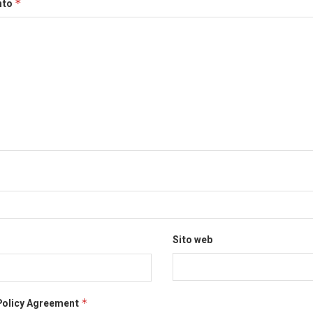
nto
*
Sito web
Policy Agreement
*