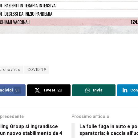
oronavirus
COVID-19
ndividi
31
Tweet
20
Invia
Con
 precedente
Prossimo articolo
ling Group si ingrandisce
La folle fuga in auto e poi
un nuovo stabilimento da 4
sparatoria: è caccia all’