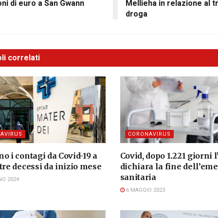
oni di euro a San Gwann
Mellieha in relazione al tr
droga
li correlati
AVIRUS
CORONAVIRUS
o i contagi da Covid-19 a
Covid, dopo 1.221 giorni
tre decessi da inizio mese
dichiara la fine dell’em
sanitaria
NO 2024
6 MAGGIO 2023