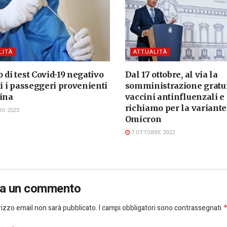
LITÀ
ATTUALITÀ
 di test Covid-19 negativo
Dal 17 ottobre, al via la
ti i passeggeri provenienti
somministrazione gratui
Cina
vaccini antinfluenzali e 
richiamo per la variante
IO 2023
Omicron
7 OTTOBRE 2022
ia un commento
dirizzo email non sarà pubblicato.
I campi obbligatori sono contrassegnati