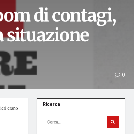
om di contagi,
a situazione
0
Ricerca
 ieri erano