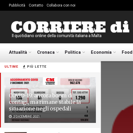
Pubblicità
Contatto
Collabora con noi
Il quotidiano online della comunità italiana a Malta
Attualità
Cronaca
Politica
Economia
Food
ULTIME
PIÙ LETTE
COVID-19: ancora boom di
contagi, ma rimane stabile la
situazione negli ospedali
2 DICEMBRE 2021