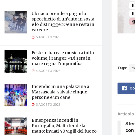
Ubriaco prende a pugni lo
specchietto di un’auto in sosta
e lo distrugge: 27enne resta in
carcere
5 AGOSTO 2026
Feste in barca e musica a tutto
volume, i ranger: «Di sera in
mare regna l’impunità»
Tags:
c
4 AGOSTO 2026
Incendio in una palazzina a
Co
Marsascala, salvate cinque
persone e un cane
3 AGOSTO 2026
Articolo
Emergenza incendi in
Ster
Portogallo, Malta tende la
con 
mano: inviati 40 vigili del fuoco