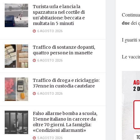
Turista urla e lancia la
spazzatura nel cortile di
Continua 
un’abitazione: beccata e
due
dei q
multata in 5 minuti
6 AGOSTO 2026
I guariti
Traffico di sostanze dopanti,
quattro persone in manette
Le vacci
6 AGOSTO 2026
Traffico di droga e riciclaggio:
37enne in custodia cautelare
6 AGOSTO 2026
Falso allarme bomba a scuola,
15enne italiano in carcere da
oltre 70 giorni. La famiglia:
«Condizioni allarmanti»
5 AGOSTO 2026