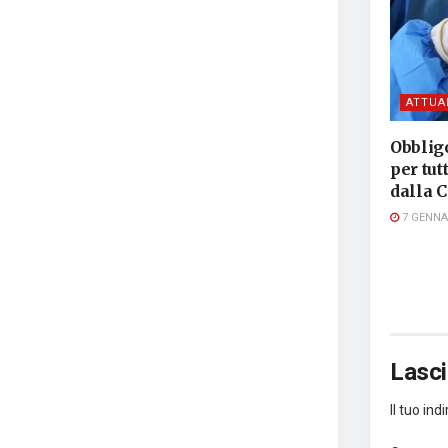
ATTUA
Obbligo
per tut
dalla 
7 GENNA
Lasc
Il tuo in