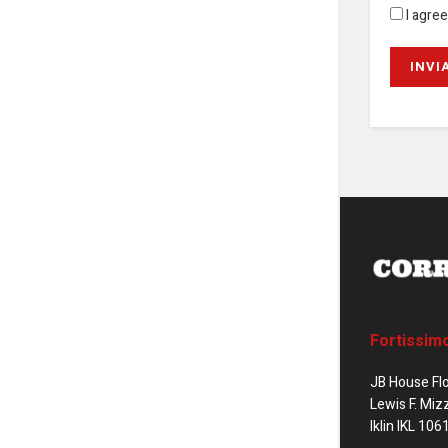
I agre
Fortissim
JB House Fl
Lewis F. Miz
Iklin IKL 106