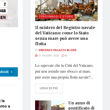
PERSONAGGI E STORIE
Il mistero del Registro navale
del Vaticano: come lo Stato
senza mare può avere una
flotta
DI
VINCENZO PALAZZO BLOISE
21 GIUGNO 2026
0
Lo sapevate che la Città del Vaticano,
pur non avendo uno sbocco al mare,
dividi
5
può avere una propria flotta navale?...
DETAILS
LEGGI DI PIÙ
 la
Un anno di
uomo a
pontificato di