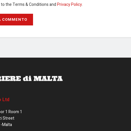
e to the Terms & Conditions and
Privacy Policy
.
o Ltd
oor 1 Room 1
zi Street
1-Malta