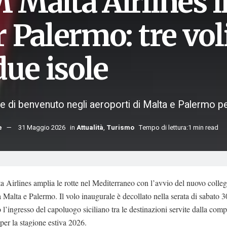
 Malta Airlines i
 Palermo: tre vol
due isole
 di benvenuto negli aeroporti di Malta e Palermo per
e
31 Maggio 2026
in
Attualità
,
Turismo
Tempo di lettura:1 min read
 Airlines amplia le rotte nel Mediterraneo con l’avvio del nuovo coll
ra Malta e Palermo. Il volo inaugurale è decollato nella serata di sabato 
l’ingresso del capoluogo siciliano tra le destinazioni servite dalla com
per la stagione estiva 2026.