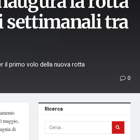
naugura la rotta
i settimanali tra
 il primo volo della nuova rotta
0
Ricerca
egamento
30 maggio,
pagnia di