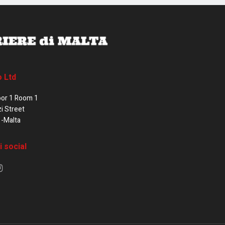
o Ltd
oor 1 Room 1
zi Street
1-Malta
i social