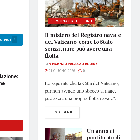
PERSONAGGI E STORIE
Il mistero del Registro navale
dividi
4
del Vaticano: come lo Stato
senza mare può avere una
flotta
DI
VINCENZO PALAZZO BLOISE
21 GIUGNO 2026
0
lazione:
che
Lo sapevate che la Città del Vaticano,
pur non avendo uno sbocco al mare,
può avere una propria flotta navale?...
DETAILS
LEGGI DI PIÙ
Un anno di
pontificato di