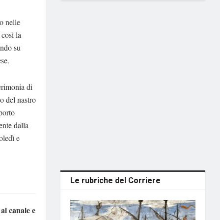
o nelle
così la
ando su
ese.
erimonia di
o del nastro
porto
ente dalla
oledì e
Le rubriche del Corriere
 al canale e