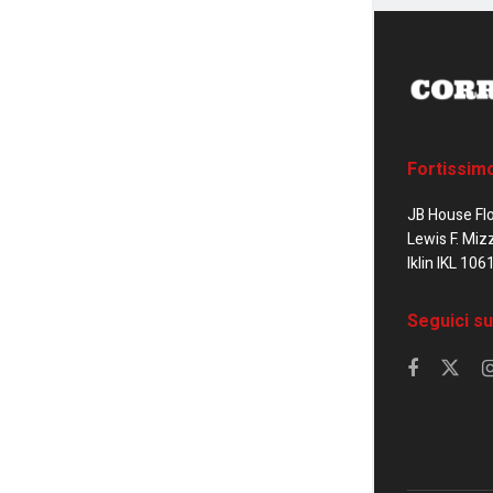
Fortissim
JB House Fl
Lewis F. Miz
Iklin IKL 106
Seguici su