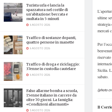
Turista urla e lancia la
spazzatura nel cortile di
L’apertur
un’abitazione: beccata e
ultime se
multata in 5 minuti
strategia
6 AGOSTO 2026
mercati c
Traffico di sostanze dopanti,
quattro persone in manette
Per l’occ
6 AGOSTO 2026
benvenuto
riservato
internazi
Traffico di droga e riciclaggio:
37enne in custodia cautelare
Sicilia. 
6 AGOSTO 2026
sabato.
(photo cr
Falso allarme bomba a scuola,
15enne italiano in carcere da
oltre 70 giorni. La famiglia:
«Condizioni allarmanti»
Il Corri
5 AGOSTO 2026