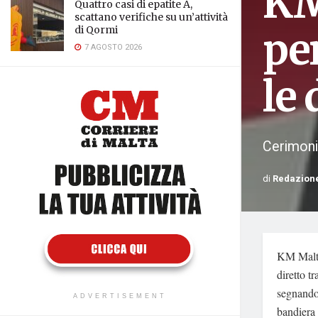
KM
Quattro casi di epatite A,
scattano verifiche su un’attività
di Qormi
per
7 AGOSTO 2026
le 
Cerimonie
di
Redazion
KM Malta
diretto t
segnando 
ADVERTISEMENT
bandiera 