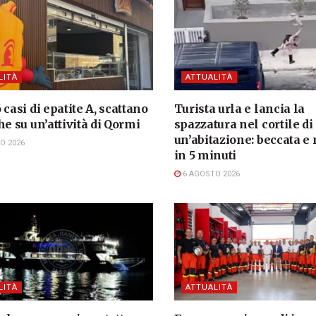
LITÀ
ATTUALITÀ
 casi di epatite A, scattano
Turista urla e lancia la
he su un’attività di Qormi
spazzatura nel cortile di
un’abitazione: beccata e
O 2026
in 5 minuti
6 AGOSTO 2026
LITÀ
ATTUALITÀ