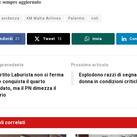
e sempre aggiornato
n evidenza
KM Malta Airlines
Palermo
voli
ndividi
21
Tweet
13
Invia
Con
 precedente
Prossimo articolo
artito Laburista non si ferma
Esplodono razzi di segna
e conquista il quarto
donna in condizioni criti
ato, ma il PN dimezza il
rio
li correlati