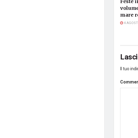
Feste i
volume,
mare r
4 AGOST
Lasc
Il tuo in
Comme