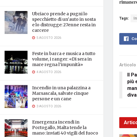
rimaner
Ubriaco prende a pugni lo
Tags:
I
specchietto di un’auto in sosta
e lo distrugge: 27enne resta in
carcere
5 AGOSTO 2026
Co
Feste in barca e musica a tutto
volume, i ranger: «Di sera in
Articolo
mare regna l’impunità»
4 AGOSTO 2026
Il P
più 
mand
Incendio in una palazzina a
Marsascala, salvate cinque
diva
persone e un cane
3 AGOSTO 2026
Artico
Emergenza incendi in
Portogallo, Malta tende la
mano: inviati 40 vigili del fuoco