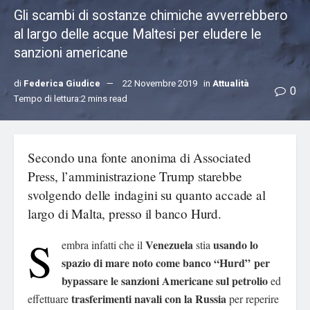
Gli scambi di sostanze chimiche avverrebbero
al largo delle acque Maltesi per eludere le
sanzioni americane
di
Federica Giudice
22 Novembre 2019
in
Attualità
0
Tempo di lettura:2 mins read
Secondo una fonte anonima di Associated
Press, l’amministrazione Trump starebbe
svolgendo delle indagini su quanto accade al
largo di Malta, presso il banco Hurd.
S
Venezuela
usando lo
embra infatti che il
stia
spazio di mare noto come banco “Hurd”
per
bypassare le sanzioni Americane sul petrolio
ed
trasferimenti navali con la Russia
effettuare
per reperire