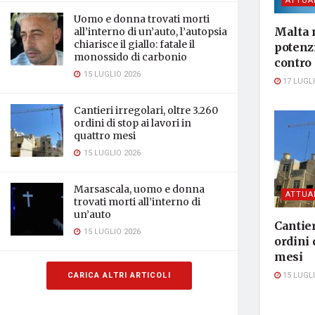
ATTUA
Uomo e donna trovati morti
Malta 
all’interno di un’auto, l’autopsia
chiarisce il giallo: fatale il
potenzi
monossido di carbonio
contro 
15 LUGLIO 2026
17 LUGLI
Cantieri irregolari, oltre 3.260
ordini di stop ai lavori in
quattro mesi
15 LUGLIO 2026
Marsascala, uomo e donna
ATTUA
trovati morti all’interno di
un’auto
Cantier
15 LUGLIO 2026
ordini 
mesi
15 LUGLI
CARICA ALTRI ARTICOLI