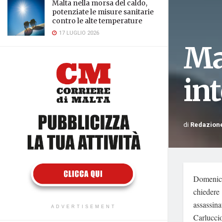
Malta nella morsa del caldo,
potenziate le misure sanitarie
contro le alte temperature
17 LUGLIO 2026
Ma
in
di
Redazion
Domenica 
chiedere 
assassina
ADVERTISEMENT
Carluccio