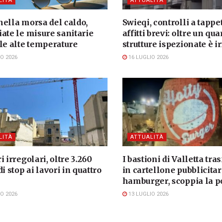
LITÀ
ATTUALITÀ
nella morsa del caldo,
Swieqi, controlli a tappe
ate le misure sanitarie
affitti brevi: oltre un qua
le alte temperature
strutture ispezionate è i
O 2026
16 LUGLIO 2026
LITÀ
ATTUALITÀ
i irregolari, oltre 3.260
I bastioni di Valletta tra
di stop ai lavori in quattro
in cartellone pubblicitar
hamburger, scoppia la 
O 2026
13 LUGLIO 2026