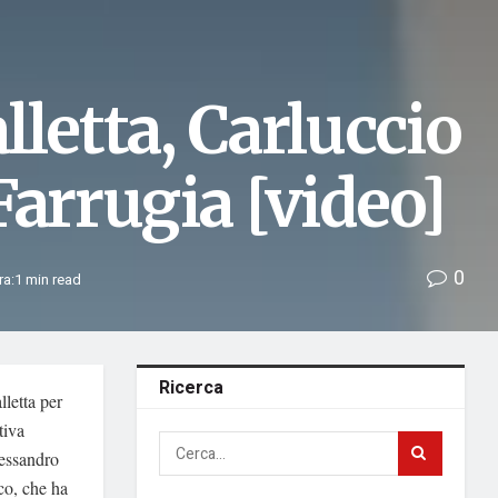
letta, Carluccio
Farrugia [video]
0
ra:1 min read
Ricerca
lletta per
tiva
lessandro
co, che ha