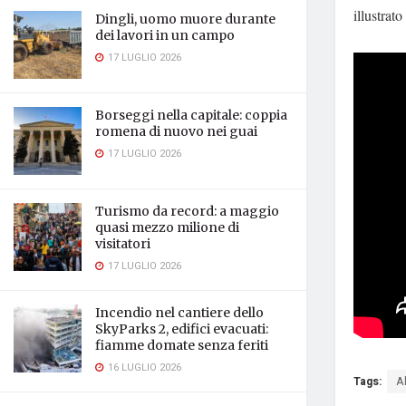
illustrato
Dingli, uomo muore durante
dei lavori in un campo
17 LUGLIO 2026
Borseggi nella capitale: coppia
romena di nuovo nei guai
17 LUGLIO 2026
Turismo da record: a maggio
quasi mezzo milione di
visitatori
17 LUGLIO 2026
Incendio nel cantiere dello
SkyParks 2, edifici evacuati:
fiamme domate senza feriti
16 LUGLIO 2026
Tags:
A