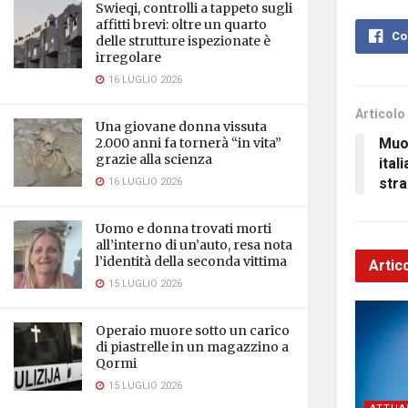
Swieqi, controlli a tappeto sugli
affitti brevi: oltre un quarto
Co
delle strutture ispezionate è
irregolare
16 LUGLIO 2026
Articolo
Una giovane donna vissuta
Muo
2.000 anni fa tornerà “in vita”
grazie alla scienza
ital
stra
16 LUGLIO 2026
Uomo e donna trovati morti
all’interno di un’auto, resa nota
l’identità della seconda vittima
Artico
15 LUGLIO 2026
Operaio muore sotto un carico
di piastrelle in un magazzino a
Qormi
15 LUGLIO 2026