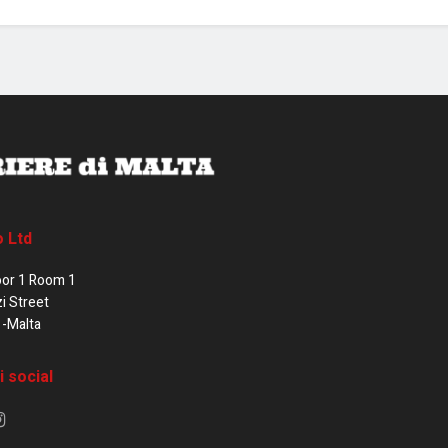
o Ltd
oor 1 Room 1
zi Street
1-Malta
i social