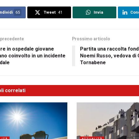
ndividi
65
Tweet
41
Invia
Cond
 precedente
Prossimo articolo
re in ospedale giovane
Partita una raccolta fond
iano coinvolto in un incidente
Noemi Russo, vedova di
dale
Tornabene
li correlati