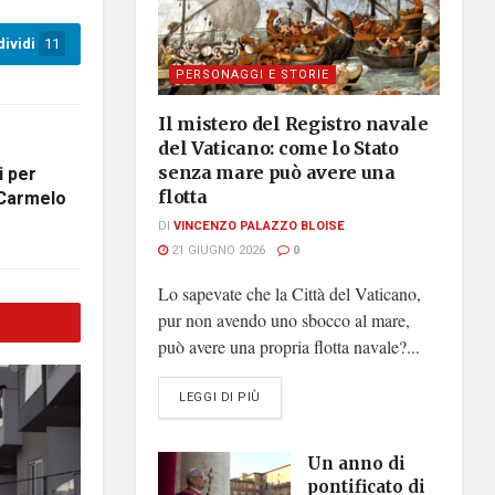
ividi
11
PERSONAGGI E STORIE
Il mistero del Registro navale
del Vaticano: come lo Stato
i per
senza mare può avere una
 Carmelo
flotta
DI
VINCENZO PALAZZO BLOISE
21 GIUGNO 2026
0
Lo sapevate che la Città del Vaticano,
pur non avendo uno sbocco al mare,
può avere una propria flotta navale?...
DETAILS
LEGGI DI PIÙ
Un anno di
pontificato di