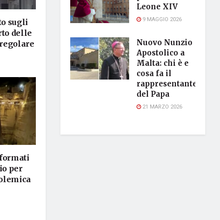
Leone XIV
9 MAGGIO 2026
to sugli
rto delle
Nuovo Nunzio
rregolare
Apostolico a
Malta: chi è e
cosa fa il
rappresentante
del Papa
21 MARZO 2026
sformati
io per
polemica