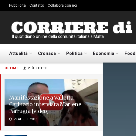
Pubblicità
Contatto
Collabora con noi
Il quotidiano online della comunità italiana a Malta
Attualità
Cronaca
Politica
Economia
Food
ULTIME
PIÙ LETTE
Manifestazione a Valletta,
Carluccio intervista Marlene
Farrugia [video]
29 APRILE 2018