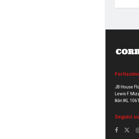
Fortissim
JB House Fl
Lewis F. Miz
Iklin IKL 106
Seguici su