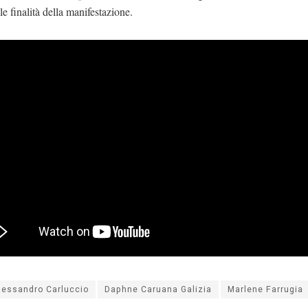
 le finalità della manifestazione.
lessandro Carluccio
Daphne Caruana Galizia
Marlene Farrugia