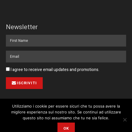
Newsletter
I agree to receive email updates and promotions.
ISCRIVITI
Utilizziamo i cookie per essere sicuri che tu possa avere la
migliore esperienza sul nostro sito. Se continui ad utilizzare
Pubblicità
Collabora con noi
Contatto
Privacy Policy
This website uses cookies. By continuing to use this website you are
questo sito noi assumiamo che tu ne sia felice.
giving consent to cookies being used. Visit our
Privacy and Cookie
© 2023 Corriere di Malta / Fortissimo Ltd
OK