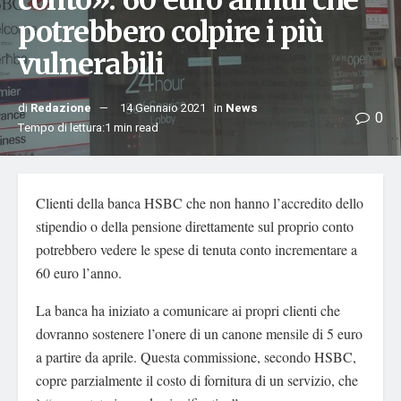
conto»: 60 euro annui che
potrebbero colpire i più
vulnerabili
di
Redazione
14 Gennaio 2021
in
News
0
Tempo di lettura:1 min read
Clienti della banca HSBC che non hanno l’accredito dello
stipendio o della pensione direttamente sul proprio conto
potrebbero vedere le spese di tenuta conto incrementare a
60 euro l’anno.
La banca ha iniziato a comunicare ai propri clienti che
dovranno sostenere l’onere di un canone mensile di 5 euro
a partire da aprile. Questa commissione, secondo HSBC,
copre parzialmente il costo di fornitura di un servizio, che