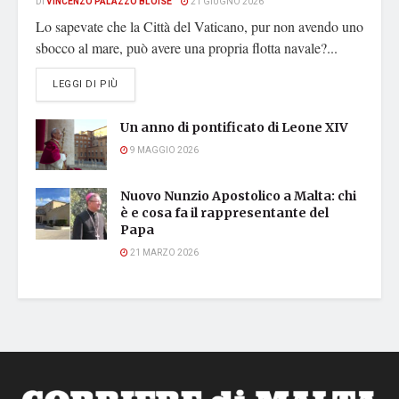
DI
VINCENZO PALAZZO BLOISE
21 GIUGNO 2026
Lo sapevate che la Città del Vaticano, pur non avendo uno
sbocco al mare, può avere una propria flotta navale?...
DETAILS
LEGGI DI PIÙ
Un anno di pontificato di Leone XIV
9 MAGGIO 2026
Nuovo Nunzio Apostolico a Malta: chi
è e cosa fa il rappresentante del
Papa
21 MARZO 2026