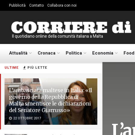
Pubblicità
Contatto
Collabora con noi
Il quotidiano online della comunità italiana a Malta
Attualità
Cronaca
Politica
Economia
Food
ULTIME
PIÙ LETTE
L’ambasciata maltese in Italia: «Il
governo della Repubblica di
Malta smentisce le dichiarazioni
del Senatore Giarrusso»
22 OTTOBRE 2017
L’a