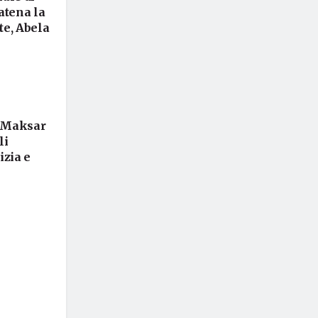
atena la
te, Abela
 “Maksar
li
izia e