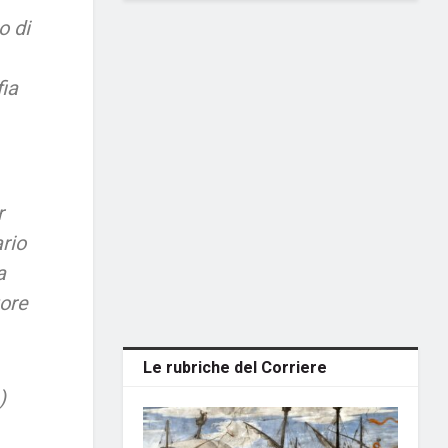
o di
ia
r
rio
a
tore
Le rubriche del Corriere
)