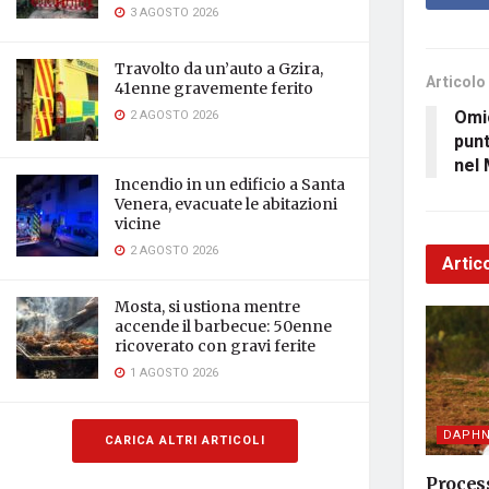
3 AGOSTO 2026
Travolto da un’auto a Gzira,
Articolo
41enne gravemente ferito
Omic
2 AGOSTO 2026
punt
nel
Incendio in un edificio a Santa
Venera, evacuate le abitazioni
vicine
2 AGOSTO 2026
Artico
Mosta, si ustiona mentre
accende il barbecue: 50enne
ricoverato con gravi ferite
1 AGOSTO 2026
DAPHN
CARICA ALTRI ARTICOLI
Process