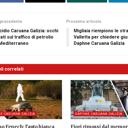
 precedente
Prossimo articolo
idio Caruana Galizia: occhi
Migliaia riempiono le str
ati sul traffico di petrolio
Valletta per chiedere giu
 Mediterraneo
Daphne Caruana Galizia
li correlati
E CARUANA GALIZIA
DAPHNE CARUANA GALIZIA
o Fenech: l’auto bianca
Fiori rimossi dal memori