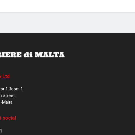
o Ltd
oor 1 Room 1
zi Street
1-Malta
i social