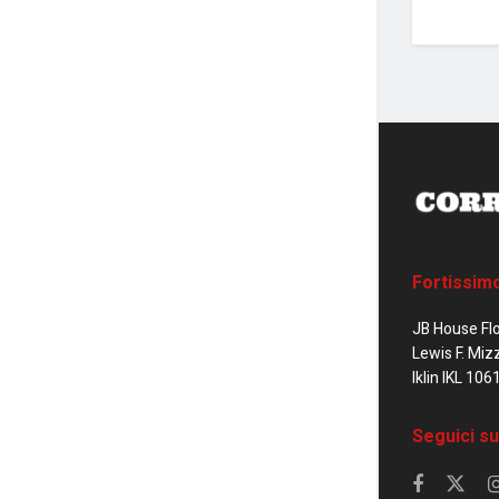
Fortissim
JB House Fl
Lewis F. Miz
Iklin IKL 106
Seguici su