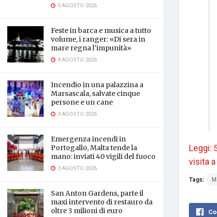
5 AGOSTO 2026
Feste in barca e musica a tutto
volume, i ranger: «Di sera in
mare regna l’impunità»
4 AGOSTO 2026
Incendio in una palazzina a
Marsascala, salvate cinque
persone e un cane
3 AGOSTO 2026
Emergenza incendi in
Leggi: 
Portogallo, Malta tende la
mano: inviati 40 vigili del fuoco
visita 
3 AGOSTO 2026
Tags:
M
San Anton Gardens, parte il
maxi intervento di restauro da
oltre 3 milioni di euro
Co