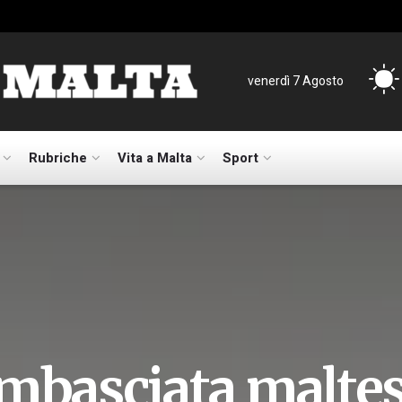
venerdì 7 Agosto
Rubriche
Vita a Malta
Sport
mbasciata maltese 