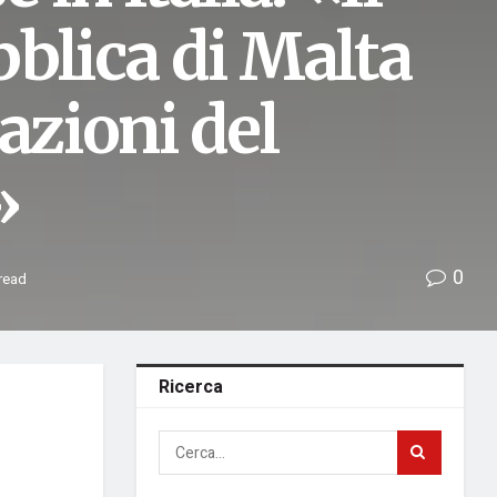
blica di Malta
azioni del
»
0
 read
Ricerca