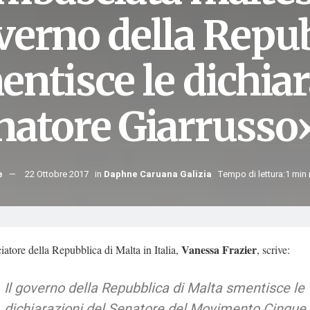
verno della Repub
ntisce le dichiar
natore Giarrusso
e
22 Ottobre 2017
in
Daphne Caruana Galizia
Tempo di lettura:1 min
Vanessa Frazier
atore della Repubblica di Malta in Italia,
, scrive:
Il governo della Repubblica di Malta smentisce le
dichiarazioni del Senatore del Movimento Cinque