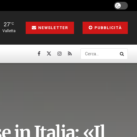
27
°C
NEWSLETTER
PUBBLICITÀ
Valletta
in Italia: «Il