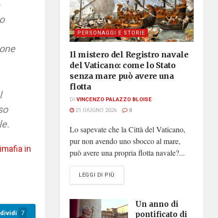
o
PERSONAGGI E STORIE
ione
Il mistero del Registro navale
del Vaticano: come lo Stato
senza mare può avere una
flotta
l
DI
VINCENZO PALAZZO BLOISE
so
21 GIUGNO 2026
0
le.
Lo sapevate che la Città del Vaticano,
pur non avendo uno sbocco al mare,
mafia in
può avere una propria flotta navale?...
DETAILS
LEGGI DI PIÙ
Un anno di
dividi
7
pontificato di