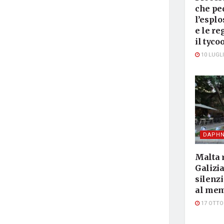
che pe
l’esplo
e le re
il tyco
10 LUGLI
DAPHN
Malta 
Galizia
silenzi
al mem
17 OTTO