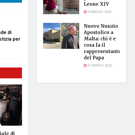
Leone XIV
9 MAGGIO 2026
Nuovo Nunzio
ade di
Apostolico a
stizia per
Malta: chi è e
cosa fa il
rappresentante
del Papa
21 MARZO 2026
ale di