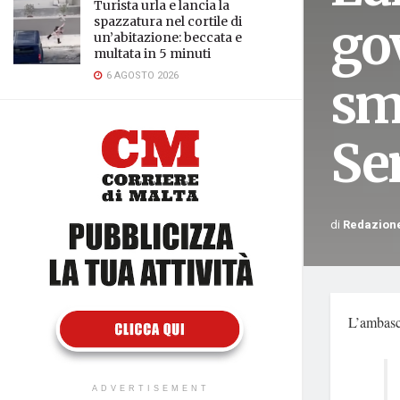
Turista urla e lancia la
go
spazzatura nel cortile di
un’abitazione: beccata e
multata in 5 minuti
6 AGOSTO 2026
sme
Se
di
Redazion
L’ambasci
ADVERTISEMENT