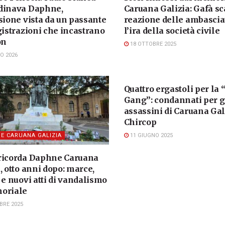
dinava Daphne,
Caruana Galizia: Gafà sc
sione vista da un passante
reazione delle ambascia
gistrazioni che incastrano
l’ira della società civile
on
18 OTTOBRE 2025
O 2026
DAPHNE CARUANA GALIZIA
Quattro ergastoli per la
Gang”: condannati per g
assassini di Caruana Gal
Chircop
11 GIUGNO 2025
E CARUANA GALIZIA
ricorda Daphne Caruana
, otto anni dopo: marce,
 e nuovi atti di vandalismo
oriale
BRE 2025