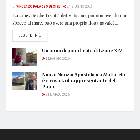
DI
VINCENZO PALAZZO BLOISE
21 GIUGNO 2026
Lo sapevate che la Città del Vaticano, pur non avendo uno
sbocco al mare, può avere una propria flotta navale?...
DETAILS
LEGGI DI PIÙ
Un anno di pontificato di Leone XIV
9 MAGGIO 2026
Nuovo Nunzio Apostolico a Malta: chi
è e cosa fa il rappresentante del
Papa
21 MARZO 2026