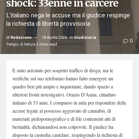
shock: 33enne in carcere
L’italiano nega le accuse ma il giudice respinge
la richiesta di libertà provvisoria
di
Redazione
18 Aprile 2026
in
Giudiziaria
0
Tempo di lettura:2 mins read
È stato arrestato per sospetto traffico di droga, ma le
verifiche sul suo telefonino hanno fatto emergere un
quadro ben più ampio e inquietante, dando spazio a
ulteriori fronti investigativi. Orazio D’Anna, cittadino
italiano di 33 anni, è comparso in aula per rispondere delle
accuse legate al possesso aggravato di cannabis, di
materiale pedopornografico e di file contenenti atti di
bestialità, dichiarandosi non colpevole. Il giudice ha
disposto la custodia cautelare, respingendo la richiesta di