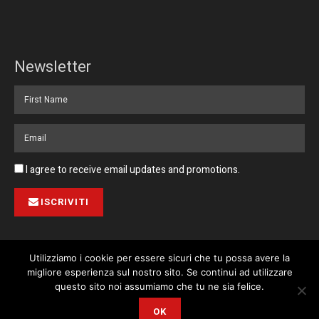
Newsletter
I agree to receive email updates and promotions.
ISCRIVITI
Utilizziamo i cookie per essere sicuri che tu possa avere la
migliore esperienza sul nostro sito. Se continui ad utilizzare
Pubblicità
Collabora con noi
Contatto
Privacy Policy
This website uses cookies. By continuing to use this website you are
questo sito noi assumiamo che tu ne sia felice.
giving consent to cookies being used. Visit our
Privacy and Cookie
© 2023 Corriere di Malta / Fortissimo Ltd
OK