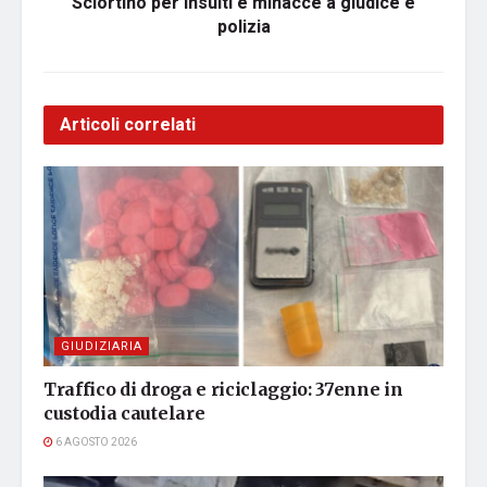
Sciortino per insulti e minacce a giudice e
polizia
Articoli correlati
GIUDIZIARIA
Traffico di droga e riciclaggio: 37enne in
custodia cautelare
6 AGOSTO 2026