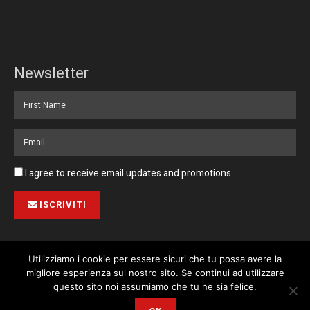
Newsletter
I agree to receive email updates and promotions.
ISCRIVITI
Utilizziamo i cookie per essere sicuri che tu possa avere la
migliore esperienza sul nostro sito. Se continui ad utilizzare
Pubblicità
Collabora con noi
Contatto
Privacy Policy
This website uses cookies. By continuing to use this website you are
questo sito noi assumiamo che tu ne sia felice.
giving consent to cookies being used. Visit our
Privacy and Cookie
© 2023 Corriere di Malta / Fortissimo Ltd