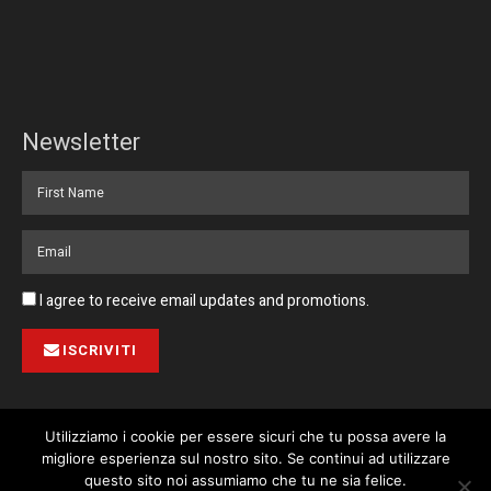
Newsletter
I agree to receive email updates and promotions.
ISCRIVITI
Utilizziamo i cookie per essere sicuri che tu possa avere la
migliore esperienza sul nostro sito. Se continui ad utilizzare
Pubblicità
Collabora con noi
Contatto
Privacy Policy
This website uses cookies. By continuing to use this website you are
questo sito noi assumiamo che tu ne sia felice.