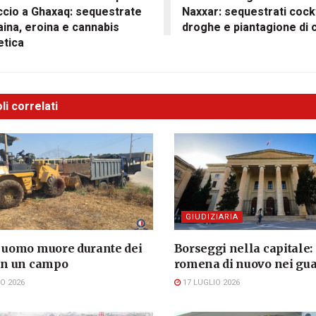
ccio a Ghaxaq: sequestrate
Naxxar: sequestrati cockt
ina, eroina e cannabis
droghe e piantagione di 
etica
li correlati
GIUDIZIARIA
, uomo muore durante dei
Borseggi nella capitale:
 in un campo
romena di nuovo nei gua
O 2026
17 LUGLIO 2026