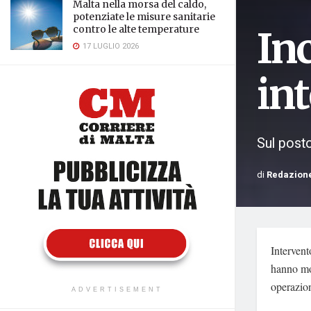
Malta nella morsa del caldo,
potenziate le misure sanitarie
contro le alte temperature
Inc
17 LUGLIO 2026
int
Sul posto
di
Redazion
Intervent
hanno mob
operazion
ADVERTISEMENT