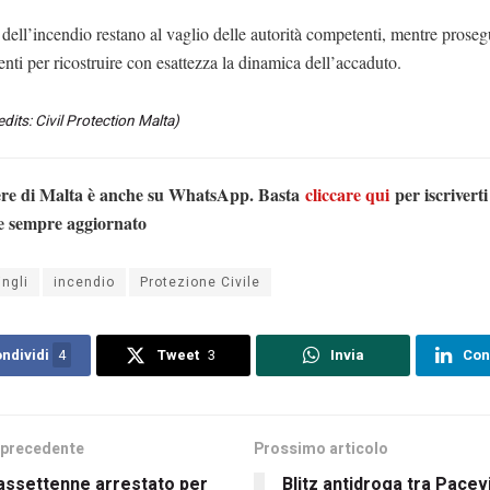
dell’incendio restano al vaglio delle autorità competenti, mentre prose
nti per ricostruire con esattezza la dinamica dell’accaduto.
dits: Civil Protection Malta)
ere di Malta è anche su WhatsApp. Basta
cliccare qui
per iscriverti
e sempre aggiornato
ingli
incendio
Protezione Civile
ndividi
4
Tweet
3
Invia
Con
 precedente
Prossimo articolo
assettenne arrestato per
Blitz antidroga tra Pacevi