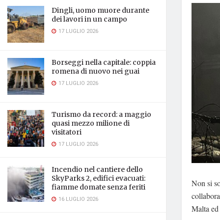
Dingli, uomo muore durante
dei lavori in un campo
17 LUGLIO 2026
Borseggi nella capitale: coppia
romena di nuovo nei guai
17 LUGLIO 2026
Turismo da record: a maggio
quasi mezzo milione di
visitatori
17 LUGLIO 2026
Incendio nel cantiere dello
SkyParks 2, edifici evacuati:
Non si so
fiamme domate senza feriti
collabora
16 LUGLIO 2026
Malta ed