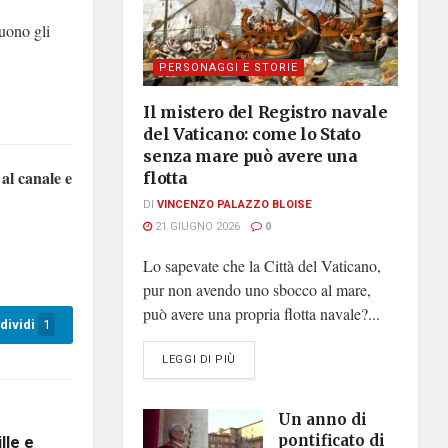
guono gli
PERSONAGGI E STORIE
Il mistero del Registro navale
del Vaticano: come lo Stato
senza mare può avere una
 al canale e
flotta
DI
VINCENZO PALAZZO BLOISE
21 GIUGNO 2026
0
Lo sapevate che la Città del Vaticano,
pur non avendo uno sbocco al mare,
può avere una propria flotta navale?...
dividi
1
DETAILS
LEGGI DI PIÙ
Un anno di
lle e
pontificato di