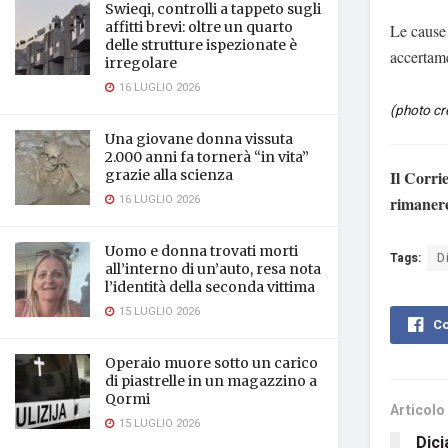
Swieqi, controlli a tappeto sugli
affitti brevi: oltre un quarto
Le cause 
delle strutture ispezionate è
accertame
irregolare
16 LUGLIO 2026
(photo cre
Una giovane donna vissuta
2.000 anni fa tornerà “in vita”
Il Corri
grazie alla scienza
16 LUGLIO 2026
rimaner
Uomo e donna trovati morti
Tags:
D
all’interno di un’auto, resa nota
l’identità della seconda vittima
15 LUGLIO 2026
Co
Operaio muore sotto un carico
di piastrelle in un magazzino a
Qormi
Articolo
15 LUGLIO 2026
Dici