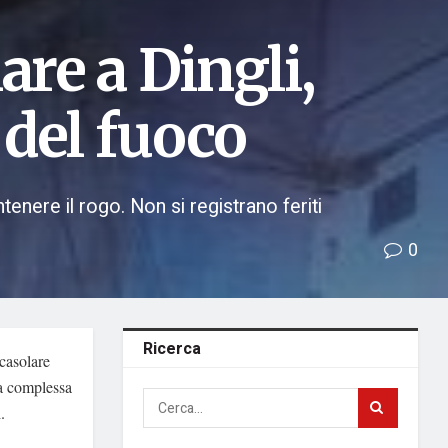
are a Dingli,
 del fuoco
enere il rogo. Non si registrano feriti
0
Ricerca
 casolare
na complessa
.