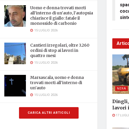
spa
Uomo e donna trovati morti
coca
all’interno di un’auto, l’autopsia
sint
chiarisce il giallo: fatale il
monossido di carbonio
15 LUGLIO 2026
Artico
Cantieri irregolari, oltre 3.260
ordini di stop ai lavori in
quattro mesi
15 LUGLIO 2026
Marsascala, uomo e donna
trovati morti all’interno di
un’auto
NERA
15 LUGLIO 2026
Dingli
lavori
CARICA ALTRI ARTICOLI
17 LUGLI