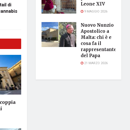
Leone XIV
ail di
cannabis
9 MAGGIO 2026
Nuovo Nunzio
Apostolico a
Malta: chi è e
cosa fa il
rappresentante
del Papa
21 MARZO 2026
 coppia
i