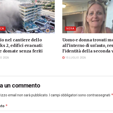
CA
NERA
o nel cantiere dello
Uomo e donna trovati mo
s 2, edifici evacuati:
all’interno di un’auto, re
 domate senza feriti
l’identità della seconda 
O 2026
15 LUGLIO 2026
ia un commento
dirizzo email non sarà pubblicato.
I campi obbligatori sono contrassegnati
nto
*