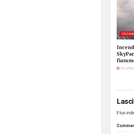
CRONA
Incendi
SkyPark
fiamme
16 LUGLI
Lasc
Il tuo in
Comme