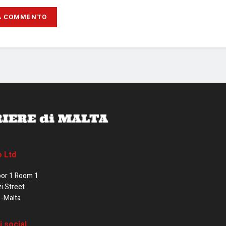
o Ltd
oor 1 Room 1
zi Street
1-Malta
i social