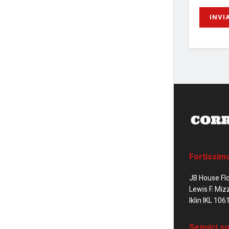
Fortissim
JB House Fl
Lewis F. Miz
Iklin IKL 106
Seguici su