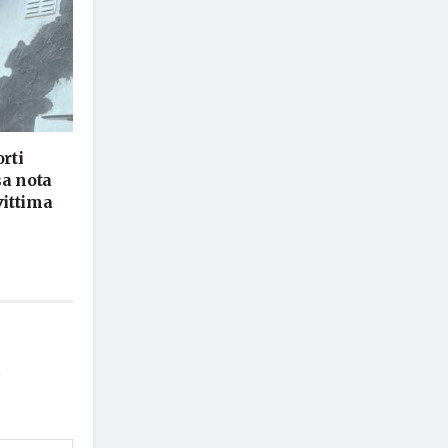
rti
sa nota
vittima
*