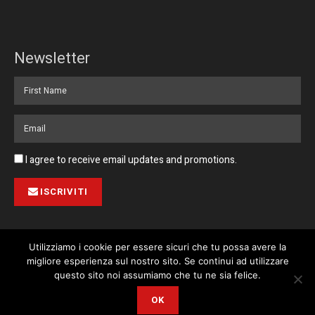
Newsletter
I agree to receive email updates and promotions.
ISCRIVITI
Utilizziamo i cookie per essere sicuri che tu possa avere la
migliore esperienza sul nostro sito. Se continui ad utilizzare
Pubblicità
Collabora con noi
Contatto
Privacy Policy
This website uses cookies. By continuing to use this website you are
questo sito noi assumiamo che tu ne sia felice.
giving consent to cookies being used. Visit our
Privacy and Cookie
© 2023 Corriere di Malta / Fortissimo Ltd
OK
Policy
.
I Agree