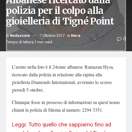
Albanese ricercato dalla
polizia per il colpo alla
gioielleria di Tigné Point
di
Redazione
7 Ottobre 2017
in
Nera
0
Tempo di lettura:1 min read
L’uomo nella foto è il 24enne albanese Ramazan Hysa,
ricercato dalla polizia in relazione alla rapina alla
gioielleria Diamonds International, avvenuto lo scorso
giovedì 5 ottobre.
Chiunque fosse in possesso di informazioni su quest’uomo
chiami la polizia di Sliema al numero 2294 3351.
Leggi: Tutto quello che sappiamo fino ad