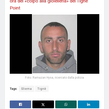
ora del «colpo alla gioielleria» del Tignè
Point
Foto: Ramazan Hysa, ricercato dalla polizia
Tags:
Sliema
Tignè