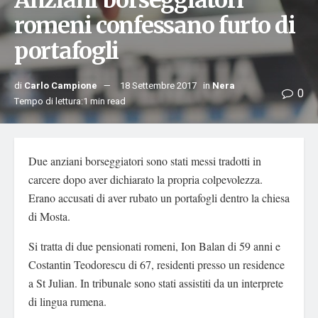
Anziani borseggiatori
romeni confessano furto di
portafogli
di
Carlo Campione
18 Settembre 2017
in
Nera
0
Tempo di lettura:1 min read
Due anziani borseggiatori sono stati messi tradotti in
carcere dopo aver dichiarato la propria colpevolezza.
Erano accusati di aver rubato un portafogli dentro la chiesa
di Mosta.
Si tratta di due pensionati romeni, Ion Balan di 59 anni e
Costantin Teodorescu di 67, residenti presso un residence
a St Julian. In tribunale sono stati assistiti da un interprete
di lingua rumena.