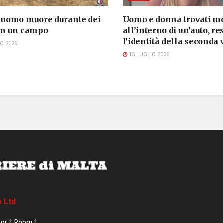
, uomo muore durante dei
Uomo e donna trovati mo
 in un campo
all’interno di un’auto, re
l’identità della seconda 
O 2026
15 LUGLIO 2026
o Ltd
oor 1 Room 1