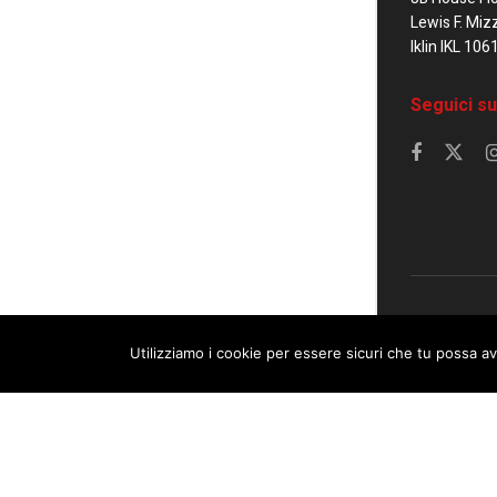
Lewis F. Miz
Iklin IKL 106
Seguici su
© 2023 Corrier
Utilizziamo i cookie per essere sicuri che tu possa av
This website uses cookies. By continuing to