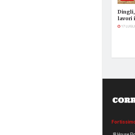
Dingli
lavori
17 LUGLI
Fortissim
JB House Fl