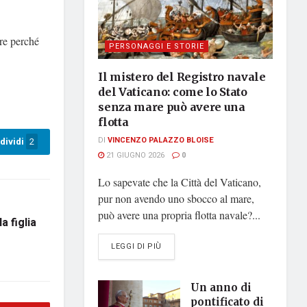
ere perché
PERSONAGGI E STORIE
Il mistero del Registro navale
del Vaticano: come lo Stato
senza mare può avere una
flotta
DI
VINCENZO PALAZZO BLOISE
dividi
2
21 GIUGNO 2026
0
Lo sapevate che la Città del Vaticano,
pur non avendo uno sbocco al mare,
può avere una propria flotta navale?...
a figlia
DETAILS
LEGGI DI PIÙ
Un anno di
pontificato di