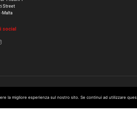
zi Street
1-Malta
i social
e di Malta / Fortissimo Ltd
ere la migliore esperienza sul nostro sito. Se continui ad utilizzare que
 use this website you are giving consent to cookies being used. Visit ou