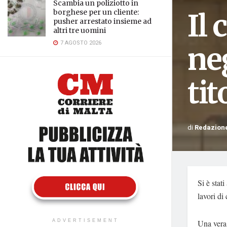
Scambia un poliziotto in
Il 
borghese per un cliente:
pusher arrestato insieme ad
altri tre uomini
7 AGOSTO 2026
neg
tit
di
Redazion
Si è stat
lavori di
Una vera 
ADVERTISEMENT