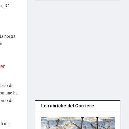
to, JC
la nostra
ri
per
ndaco di
 Comune ha
iorno di
Le rubriche del Corriere
di una