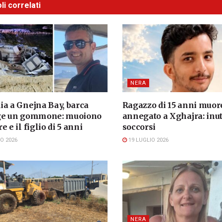
li correlati
NERA
ia a Gnejna Bay, barca
Ragazzo di 15 anni muor
ge un gommone: muoiono
annegato a Xghajra: inuti
e e il figlio di 5 anni
soccorsi
O 2026
19 LUGLIO 2026
NERA