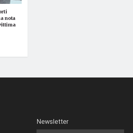
rti
sa nota
vittima
Newsletter