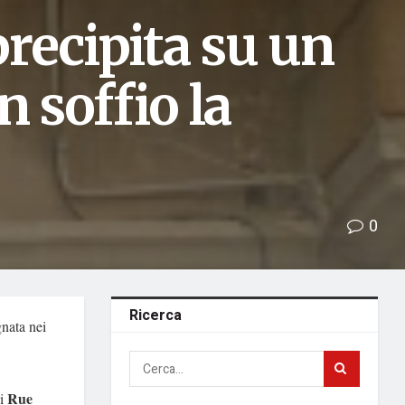
precipita su un
n soffio la
0
Ricerca
nata nei
Rue
di