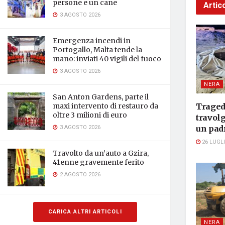
persone e un cane
Artico
3 AGOSTO 2026
Emergenza incendi in
Portogallo, Malta tende la
mano: inviati 40 vigili del fuoco
3 AGOSTO 2026
NERA
San Anton Gardens, parte il
maxi intervento di restauro da
Traged
oltre 3 milioni di euro
travol
3 AGOSTO 2026
un padr
26 LUGLI
Travolto da un’auto a Gzira,
41enne gravemente ferito
2 AGOSTO 2026
CARICA ALTRI ARTICOLI
NERA