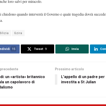
nche loro salvi per miracolo.
si chiedono quando interverrà il Governo e quale tragedia dovrà succed
a.
dilizia
Gzira
ndividi
15
Tweet
9
Invia
Con
 precedente
Prossimo articolo
di: un «artista» britannico
L’appello di un padre per l
la un capolavoro di
investita a St Julian
dalismo