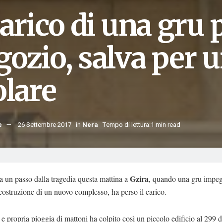
carico di una gru 
ozio, salva per u
olare
e
26 Settembre 2017
in
Nera
Tempo di lettura:1 min read
Gzira
i a un passo dalla tragedia questa mattina a
, quando una gru impeg
 costruzione di un nuovo complesso, ha perso il carico.
e propria pioggia di mattoni ha colpito così un piccolo edificio al 299 