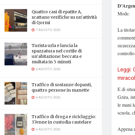
D’Argen
Quattro casi di epatite A,
Mode.
scattano verifiche su un’attività
di Qormi
La titola
7 AGOSTO 2026
commentat
sicurezza
Turista urla e lancia la
spazzatura nel cortile di
controllo
un’abitazione: beccata e
multata in 5 minuti
Leggi: 
6 AGOSTO 2026
miraco
Traffico di sostanze dopanti,
E di situ
quattro persone in manette
Gzira, in
6 AGOSTO 2026
le mani l
scuola, c
Traffico di droga e riciclaggio:
37enne in custodia cautelare
Appena un
6 AGOSTO 2026