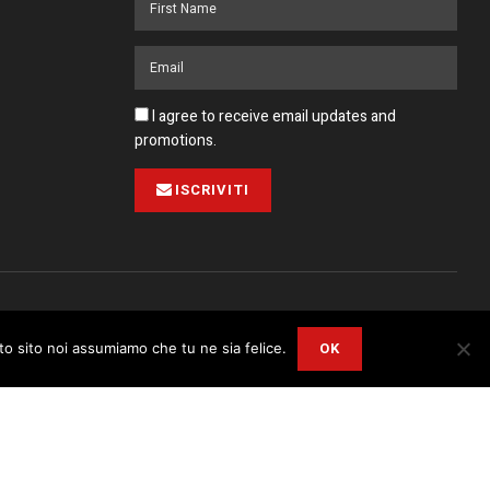
I agree to receive email updates and
promotions.
ISCRIVITI
Pubblicità
Collabora con noi
Contatto
Privacy Policy
OK
sto sito noi assumiamo che tu ne sia felice.
r
Privacy and Cookie Policy
.
I Agree