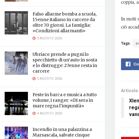
coppia, a
Falso allarme bomba a scuola,
In molti 
15enne italiano in carcere da
oltre 70 giorni. La famiglia:
ciò accad
«Condizioni allarmanti»
5 AGOSTO 2026
Tags:
e
Ubriaco prende a pugni lo
specchietto di un’auto in sosta
Co
e lo distrugge: 27enne resta in
carcere
5 AGOSTO 2026
Articolo
Feste in barca e musica a tutto
Xlen
volume, i ranger: «Di sera in
mare regna l’impunità»
rega
van
4 AGOSTO 2026
Incendio in una palazzina a
Marsascala, salvate cinque