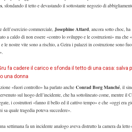
s
, sfondando il tetto e devastando il sottostante negozio di abbigliamen
Josephine Attard
re dell’esercizio commerciale,
, ancora sotto choc, ha
o a caldo di non essere «contro lo sviluppo e le costruzioni» ma che «
 e le nostre vite sono a rischio, a Gzira i palazzi in costruzione sono fuo
».
Gru fa cadere il carico e sfonda il tetto di una casa: salva 
lo una donna
Conrad Borg Manché
azione «fuori controllo» ha parlato anche
, il si
tervenuto sul luogo dell’incidente, che ha sottolineato come, mentre il
egate, i costruttori «fanno il bello ed il cattivo tempo» e che «oggi era g
hi sa quale tragedia poteva succedere».
a settimana fa un incidente analogo aveva distrutto la camera da letto 