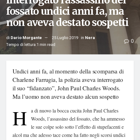
interrogato l’assassino del
fossato undici anni fa, ma
non aveva destato sospetti
di
Dario Morgante
25 Luglio 2019
in
Nera
0
Tempo di lettura:1 min read
Undici anni fa, al momento della scomparsa di
Charlene Farrugia, la polizia aveva interrogato
il suo “fidanzato”, John Paul Charles Woods.
Ma l’uomo non aveva destato alcun sospetto
H
a di nuovo la bocca cucita John Paul Charles
Woods, l’assassino del fossato, che ha ammesso
le sue colpe solo sotto l’effetto di stupefacenti e
alcol ma che adesso tace come ha fatto negli scorsi undici