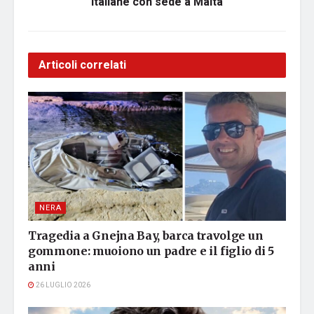
italiane con sede a Malta
Articoli correlati
NERA
Tragedia a Gnejna Bay, barca travolge un
gommone: muoiono un padre e il figlio di 5
anni
26 LUGLIO 2026