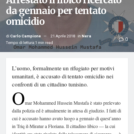
Arrestato il libico ricercato
da gennaio per tentato
omicidio
di
Carlo Campione
21 Aprile 2018
in
Nera
0
Tempo di lettura:1 min read
L’uomo, formalmente un rifugiato per motivi
umanitari, è accusato di tentato omicidio nei
confronti di un cittadino tunisino.
O
mar Mohammed Hussein Mustafa è stato prelevato
dalla polizia ed è attualmente in attesa di giudizio. I fatti di
cui è accusato hanno avuto luogo a gennaio di quest’anno
in Triq il-Miratur a Floriana. Il cittadino libico — la cui
identità era stata rivelata dalle telecamere di sicurezza — è