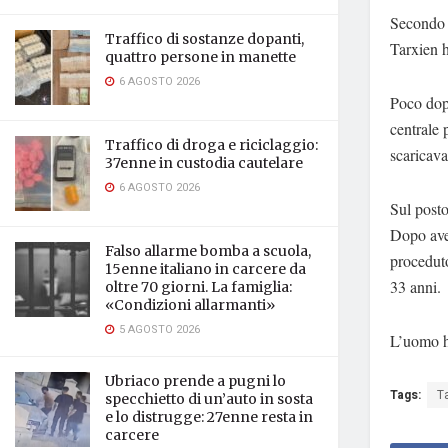
Secondo q
Traffico di sostanze dopanti,
Tarxien h
quattro persone in manette
6 AGOSTO 2026
Poco dopo
centrale 
Traffico di droga e riciclaggio:
scaricava
37enne in custodia cautelare
6 AGOSTO 2026
Sul posto
Dopo aver
Falso allarme bomba a scuola,
proceduto
15enne italiano in carcere da
33 anni.
oltre 70 giorni. La famiglia:
«Condizioni allarmanti»
5 AGOSTO 2026
L’uomo ha
Ubriaco prende a pugni lo
Tags:
T
specchietto di un’auto in sosta
e lo distrugge: 27enne resta in
carcere