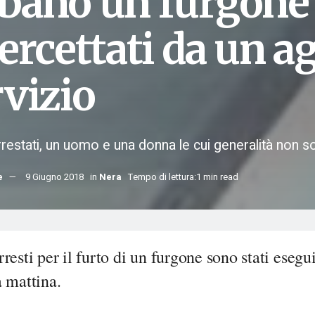
bano un furgone
ercettati da un a
rvizio
rrestati, un uomo e una donna le cui generalità non 
e
9 Giugno 2018
in
Nera
Tempo di lettura:1 min read
resti per il furto di un furgone sono stati esegui
 mattina.