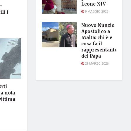
Leone XIV
e
li i
9 MAGGIO 2026
Nuovo Nunzio
Apostolico a
Malta: chi è e
cosa fa il
rappresentante
del Papa
21 MARZO 2026
rti
sa nota
vittima