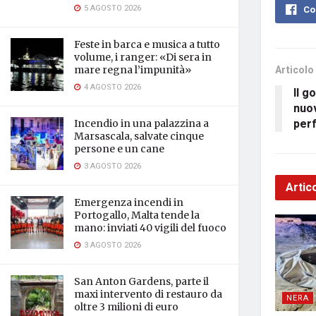
5 AGOSTO 2026
Co
Feste in barca e musica a tutto
volume, i ranger: «Di sera in
Articolo
mare regna l’impunità»
4 AGOSTO 2026
Il g
nuov
per
Incendio in una palazzina a
Marsascala, salvate cinque
persone e un cane
3 AGOSTO 2026
Artico
Emergenza incendi in
Portogallo, Malta tende la
mano: inviati 40 vigili del fuoco
3 AGOSTO 2026
San Anton Gardens, parte il
maxi intervento di restauro da
NERA
oltre 3 milioni di euro