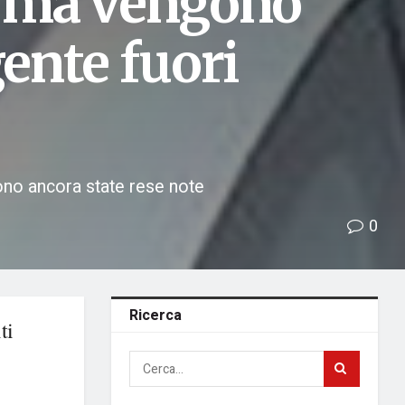
 ma vengono
gente fuori
sono ancora state rese note
0
Ricerca
ti