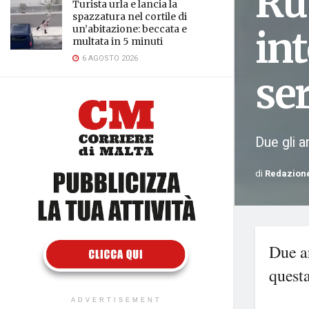
Ru
Turista urla e lancia la
spazzatura nel cortile di
un’abitazione: beccata e
int
multata in 5 minuti
6 AGOSTO 2026
se
Due gli a
di
Redazion
Due ar
questa
ADVERTISEMENT