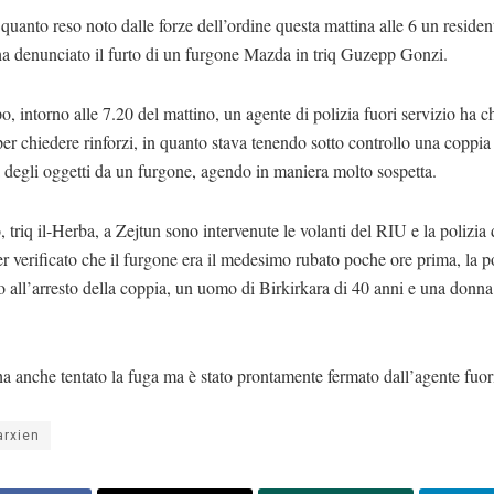
uanto reso noto dalle forze dell’ordine questa mattina alle 6 un residen
a denunciato il furto di un furgone Mazda in triq Guzepp Gonzi.
, intorno alle 7.20 del mattino, un agente di polizia fuori servizio ha c
per chiedere rinforzi, in quanto stava tenendo sotto controllo una coppia
 degli oggetti da un furgone, agendo in maniera molto sospetta.
, triq il-Herba, a Zejtun sono intervenute le volanti del RIU e la polizia d
 verificato che il furgone era il medesimo rubato poche ore prima, la p
 all’arresto della coppia, un uomo di Birkirkara di 40 anni e una donna
 anche tentato la fuga ma è stato prontamente fermato dall’agente fuori
arxien