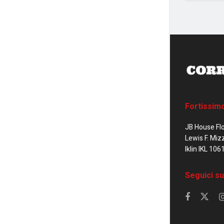
Fortissim
JB House Fl
Lewis F. Miz
Iklin IKL 106
Seguici su