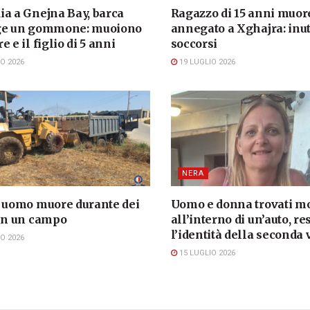
ia a Gnejna Bay, barca
Ragazzo di 15 anni muor
ge un gommone: muoiono
annegato a Xghajra: inuti
e e il figlio di 5 anni
soccorsi
O 2026
19 LUGLIO 2026
NERA
, uomo muore durante dei
Uomo e donna trovati mo
 in un campo
all’interno di un’auto, re
l’identità della seconda 
O 2026
15 LUGLIO 2026