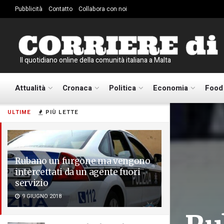
Pubblicità
Contatto
Collabora con noi
Il quotidiano online della comunità italiana a Malta
Attualità
Cronaca
Politica
Economia
Food
ULTIME
PIÙ LETTE
Rubano un furgone ma vengono
intercettati da un agente fuori
servizio
9 GIUGNO 2018