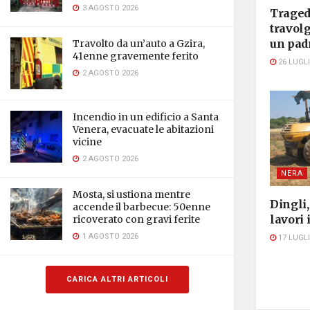
3 AGOSTO 2026
Traged
travol
un padr
Travolto da un’auto a Gzira,
41enne gravemente ferito
26 LUGLI
2 AGOSTO 2026
Incendio in un edificio a Santa
Venera, evacuate le abitazioni
vicine
2 AGOSTO 2026
NERA
Mosta, si ustiona mentre
Dingli
accende il barbecue: 50enne
lavori
ricoverato con gravi ferite
1 AGOSTO 2026
17 LUGLI
CARICA ALTRI ARTICOLI