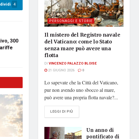
dividi
4
PERSONAGGI E STORIE
Il mistero del Registro navale
tivo, 300
del Vaticano: come lo Stato
ariffe
senza mare può avere una
flotta
DI
VINCENZO PALAZZO BLOISE
21 GIUGNO 2026
0
Lo sapevate che la Città del Vaticano,
pur non avendo uno sbocco al mare,
può avere una propria flotta navale?...
DETAILS
LEGGI DI PIÙ
Un anno di
pontificato di