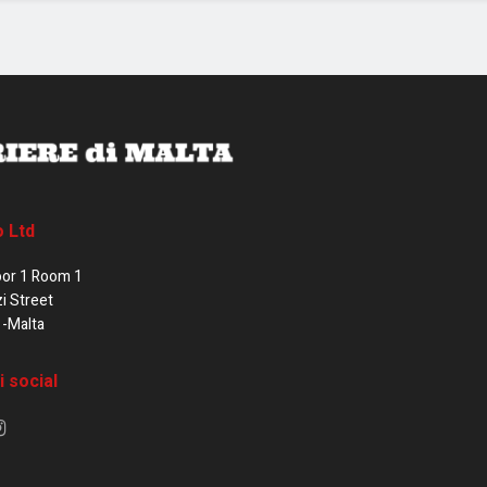
o Ltd
oor 1 Room 1
zi Street
1-Malta
i social