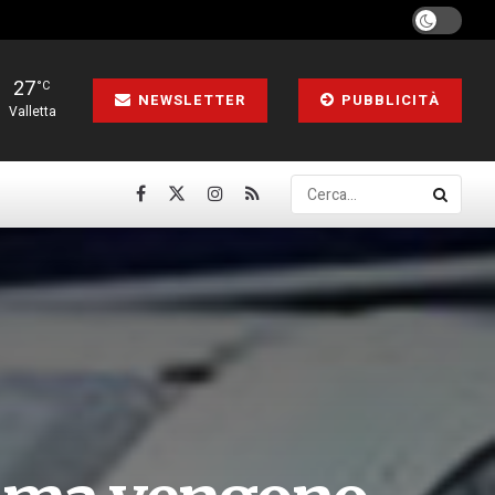
27
°C
NEWSLETTER
PUBBLICITÀ
Valletta