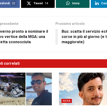
ndividi
22
Tweet
14
Invia
Con
 precedente
Prossimo articolo
overno pronto a nominare il
Bus: scatta il servizio es
o vertice della MGA: una
corse in più al giorno (e t
fetta sconosciuta
maggiorate)
li correlati
NERA