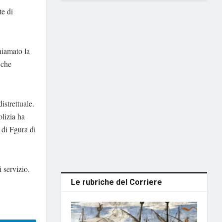
te di
hiamato la
 che
istrettuale.
olizia ha
 di Fgura di
 servizio.
Le rubriche del Corriere