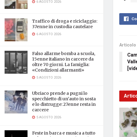
6 AGOSTO 2026
Co
Traffico di droga e riciclaggio:
37enne in custodia cautelare
6 AGOSTO 2026
Articolo
Falso allarme bomba a scuola,
Camc
15enne italiano in carcere da
Vall
oltre 70 giorni. La famiglia:
[vid
«Condizioni allarmanti»
5 AGOSTO 2026
Ubriaco prende a pugni lo
Artico
specchietto di un’auto in sosta
e lo distrugge: 27enne resta in
carcere
5 AGOSTO 2026
Feste in barca e musica a tutto