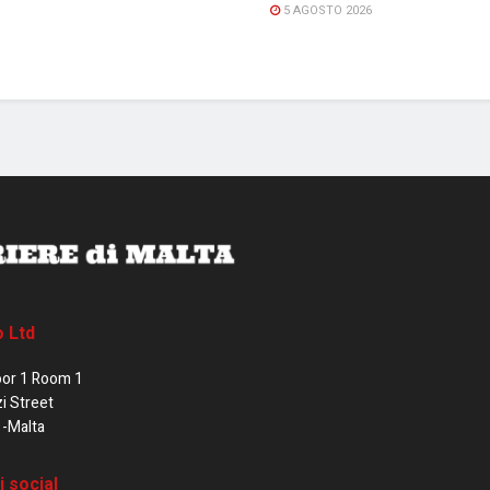
5 AGOSTO 2026
o Ltd
oor 1 Room 1
zi Street
1-Malta
i social