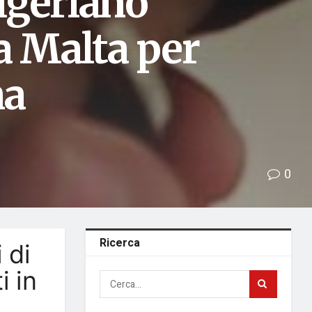
nigeriano
 a Malta per
na
0
Ricerca
 di
i in