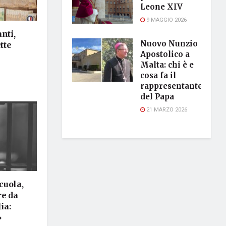
Leone XIV
9 MAGGIO 2026
nti,
Nuovo Nunzio
tte
Apostolico a
Malta: chi è e
cosa fa il
rappresentante
del Papa
21 MARZO 2026
cuola,
re da
ia:
»