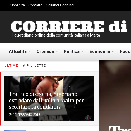
Pubblicità
Contatto
Collabora con noi
Il quotidiano online della comunità italiana a Malta
Attualità
Cronaca
Politica
Economia
Food
ULTIME
PIÙ LETTE
Traffico di eroina, nigeriano
estradato dall’Italia a Malta per
scontare la condanna
12 FEBBRAIO 2018