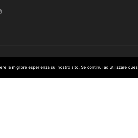
e di Malta / Fortissimo Ltd
ere la migliore esperienza sul nostro sito. Se continui ad utilizzare que
 use this website you are giving consent to cookies being used. Visit ou