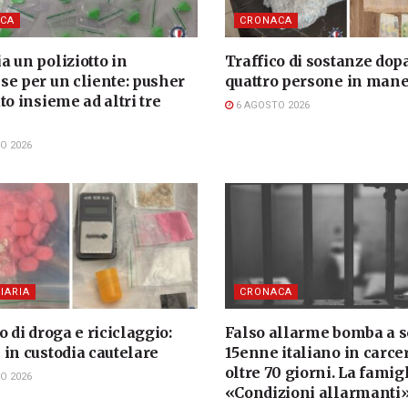
CA
CRONACA
 un poliziotto in
Traffico di sostanze dopa
se per un cliente: pusher
quattro persone in mane
to insieme ad altri tre
6 AGOSTO 2026
i
O 2026
IARIA
CRONACA
o di droga e riciclaggio:
Falso allarme bomba a s
 in custodia cautelare
15enne italiano in carce
oltre 70 giorni. La famigl
O 2026
«Condizioni allarmanti