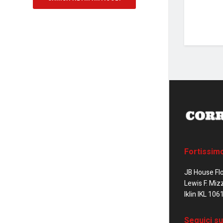
Fortissim
JB House Fl
Lewis F. Miz
Iklin IKL 106
Seguici su