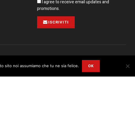
I agree to receive email updates and
promotions.
ISCRIVITI
Pubblicità
Collabora con noi
Contatto
Privacy Policy
OK
sto sito noi assumiamo che tu ne sia felice.
r
Privacy and Cookie Policy
.
I Agree