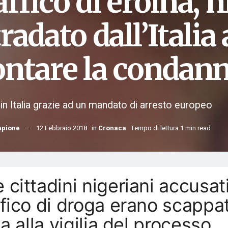
ffico di eroina, 
radato dall’Italia
ontare la condan
in Italia grazie ad un mandato di arresto europeo
mpione
12 Febbraio 2018
in
Cronaca
Tempo di lettura:1 min read
 cittadini nigeriani accusati
ffico di droga erano scappat
lia alla vigilia del processo.