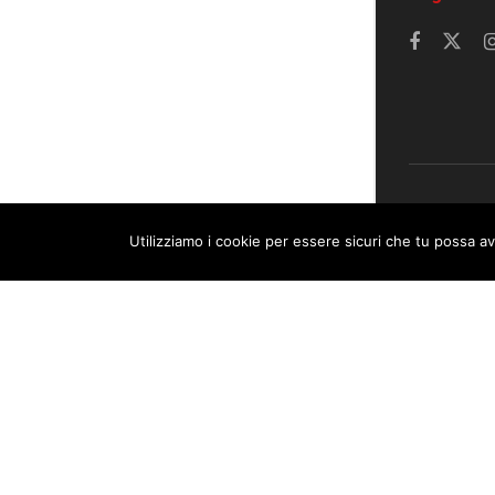
© 2023 Corrier
Utilizziamo i cookie per essere sicuri che tu possa av
This website uses cookies. By continuing to