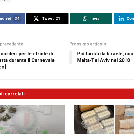
ndividi
34
Tweet
21
Invia
Con
 precedente
Prossimo articolo
order: per le strade di
Più turisti da Israele, nu
etta durante il Carnevale
Malta-Tel Aviv nel 2018
eo]
li correlati