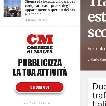
Tra
Sliema è la località più cara per
comprare casa: prezzi degli
appartamenti superiori del 61%
est
alla media
8 AGOSTO 2026
sc
Fermato 
di
Carlo Ca
Due
tra
Ita
ADVERTISEMENT