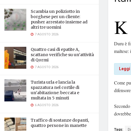
Scambia un poliziotto in
K
borghese per un cliente:
pusher arrestato insieme ad
altri tre uomini
7 AGOSTO 2026
Duru è fi
Quattro casi di epatite A,
maltese: 
scattano verifiche su un’attività
di Qormi
7 AGOSTO 2026
Leggi
Come pub
Turista urla e lancia la
spazzatura nel cortile di
difensore
un’abitazione: beccata e
multata in 5 minuti
6 AGOSTO 2026
Secondo a
dovrebbe 
Traffico di sostanze dopanti,
quattro persone in manette
Tags:
D