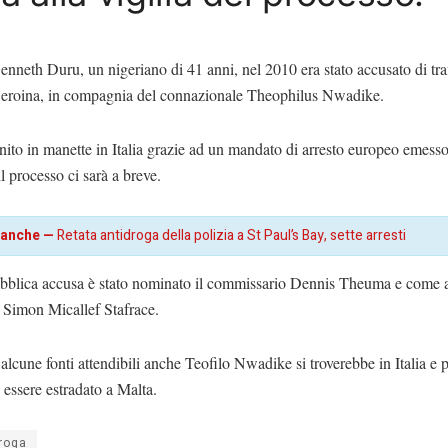
enneth Duru, un nigeriano di 41 anni, nel 2010 era stato accusato di traf
eroina, in compagnia del connazionale Theophilus Nwadike.
nito in manette in Italia grazie ad un mandato di arresto europeo emesso
il processo ci sarà a breve.
 anche —
Retata antidroga della polizia a St Paul’s Bay, sette arresti
blica accusa è stato nominato il commissario Dennis Theuma e come 
 Simon Micallef Stafrace.
lcune fonti attendibili anche Teofilo Nwadike si troverebbe in Italia e 
essere estradato a Malta.
roga