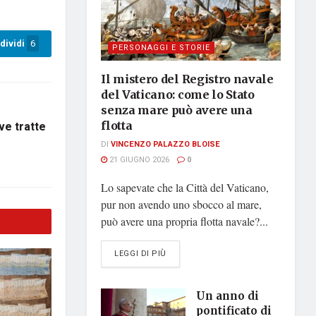
dividi
6
PERSONAGGI E STORIE
Il mistero del Registro navale
del Vaticano: come lo Stato
senza mare può avere una
ove tratte
flotta
DI
VINCENZO PALAZZO BLOISE
21 GIUGNO 2026
0
Lo sapevate che la Città del Vaticano,
pur non avendo uno sbocco al mare,
può avere una propria flotta navale?...
DETAILS
LEGGI DI PIÙ
Un anno di
pontificato di