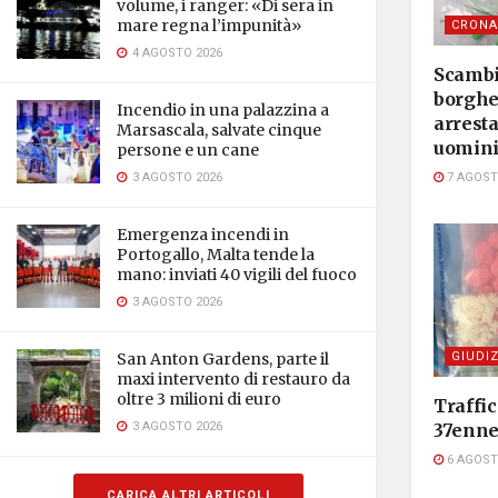
volume, i ranger: «Di sera in
mare regna l’impunità»
CRONA
4 AGOSTO 2026
Scambia
borghe
Incendio in una palazzina a
arresta
Marsascala, salvate cinque
uomin
persone e un cane
3 AGOSTO 2026
7 AGOST
Emergenza incendi in
Portogallo, Malta tende la
mano: inviati 40 vigili del fuoco
3 AGOSTO 2026
GIUDIZ
San Anton Gardens, parte il
maxi intervento di restauro da
oltre 3 milioni di euro
Traffic
3 AGOSTO 2026
37enne
6 AGOST
CARICA ALTRI ARTICOLI