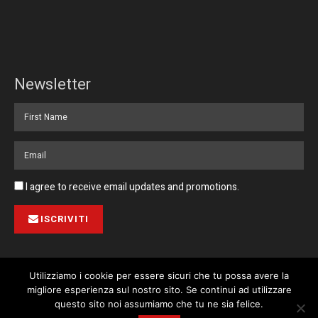
Newsletter
I agree to receive email updates and promotions.
ISCRIVITI
Utilizziamo i cookie per essere sicuri che tu possa avere la
migliore esperienza sul nostro sito. Se continui ad utilizzare
Pubblicità
Collabora con noi
Contatto
Privacy Policy
This website uses cookies. By continuing to use this website you are
questo sito noi assumiamo che tu ne sia felice.