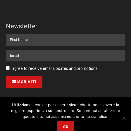
Newsletter
I agree to receive email updates and promotions.
ISCRIVITI
Utilizziamo i cookie per essere sicuri che tu possa avere la
migliore esperienza sul nostro sito. Se continui ad utilizzare
Pubblicità
Collabora con noi
Contatto
Privacy Policy
This website uses cookies. By continuing to use this website you are
questo sito noi assumiamo che tu ne sia felice.
giving consent to cookies being used. Visit our
Privacy and Cookie
© 2023 Corriere di Malta / Fortissimo Ltd
OK