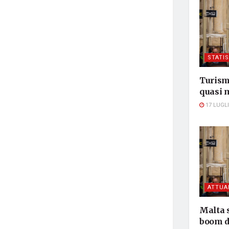
STATI
Turism
quasi m
17 LUGLI
ATTUA
Malta s
boom d