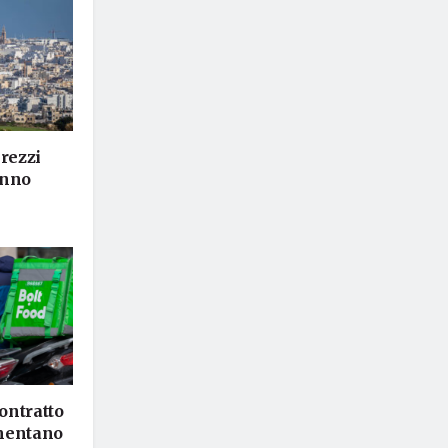
prezzi
anno
contratto
umentano