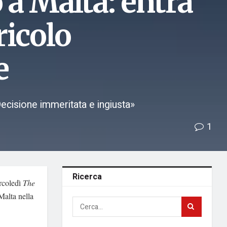
o a Malta: entra
ricolo
e
Decisione immeritata e ingiusta»
1
Ricerca
ercoledì
The
Malta nella