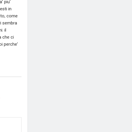
a’ piu’
sti in
onto, come
vi sembra
. il
 che ci
oi perche’
*