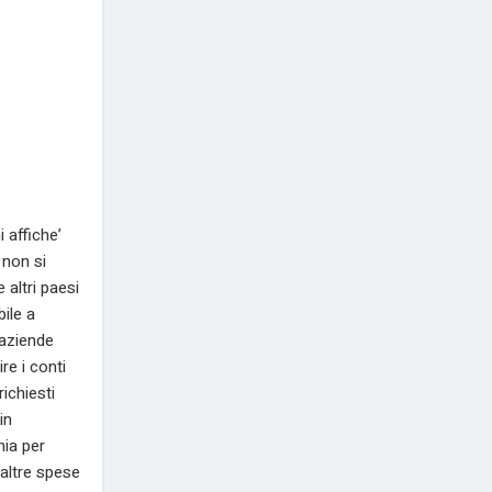
 affiche’
 non si
 altri paesi
ile a
 aziende
re i conti
ichiesti
in
nia per
 altre spese