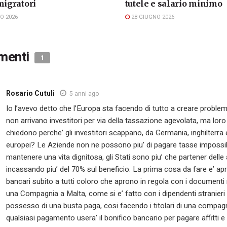
migratori
tutele e salario minimo
O 2026
28 GIUGNO 2026
menti
1
Rosario Cutuli
5 anni ago
Io l’avevo detto che l’Europa sta facendo di tutto a creare problemi
non arrivano investitori per via della tassazione agevolata, ma loro
chiedono perche’ gli investitori scappano, da Germania, inghilterra e
europei? Le Aziende non ne possono piu’ di pagare tasse impossib
mantenere una vita dignitosa, gli Stati sono piu’ che partener delle
incassando piu’ del 70% sul beneficio. La prima cosa da fare e’ apri
bancari subito a tutti coloro che aprono in regola con i documenti r
una Compagnia a Malta, come si e’ fatto con i dipendenti stranieri 
possesso di una busta paga, cosi facendo i titolari di una compag
qualsiasi pagamento usera’ il bonifico bancario per pagare affitti e