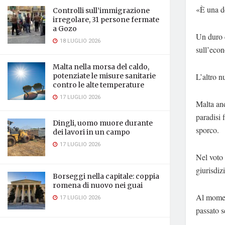
«È una de
Controlli sull’immigrazione
irregolare, 31 persone fermate
a Gozo
Un duro c
18 LUGLIO 2026
sull’econ
Malta nella morsa del caldo,
L’altro n
potenziate le misure sanitarie
contro le alte temperature
17 LUGLIO 2026
Malta and
paradisi 
Dingli, uomo muore durante
sporco.
dei lavori in un campo
17 LUGLIO 2026
Nel voto 
giurisdi
Borseggi nella capitale: coppia
romena di nuovo nei guai
Al momen
17 LUGLIO 2026
passato s