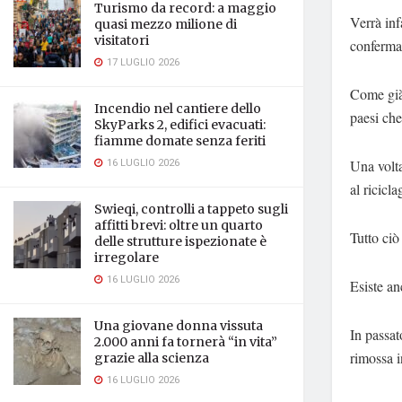
Turismo da record: a maggio
Verrà inf
quasi mezzo milione di
visitatori
confermar
17 LUGLIO 2026
Come già 
Incendio nel cantiere dello
paesi che
SkyParks 2, edifici evacuati:
fiamme domate senza feriti
16 LUGLIO 2026
Una volta
al ricicl
Swieqi, controlli a tappeto sugli
affitti brevi: oltre un quarto
Tutto ciò
delle strutture ispezionate è
irregolare
16 LUGLIO 2026
Esiste an
Una giovane donna vissuta
In passat
2.000 anni fa tornerà “in vita”
rimossa 
grazie alla scienza
16 LUGLIO 2026