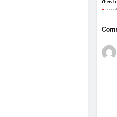
flussi 
10 LUGLI
Com