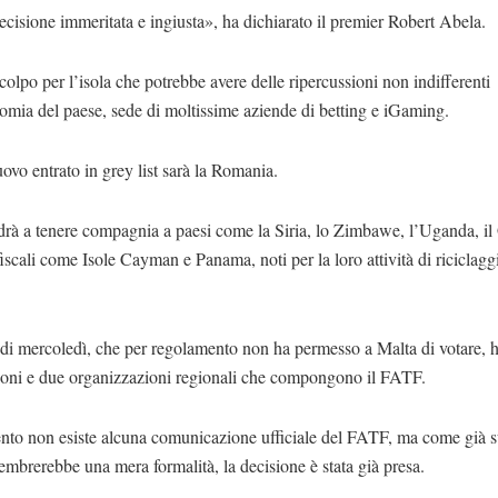
cisione immeritata e ingiusta», ha dichiarato il premier Robert Abela.
olpo per l’isola che potrebbe avere delle ripercussioni non indifferenti
omia del paese, sede di moltissime aziende di betting e iGaming.
uovo entrato in grey list sarà la Romania.
rà a tenere compagnia a paesi come la Siria, lo Zimbawe, l’Uganda, il
fiscali come Isole Cayman e Panama, noti per la loro attività di riciclagg
di mercoledì, che per regolamento non ha permesso a Malta di votare, h
zioni e due organizzazioni regionali che compongono il FATF.
to non esiste alcuna comunicazione ufficiale del FATF, ma come già s
embrerebbe una mera formalità, la decisione è stata già presa.