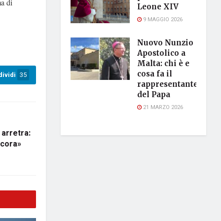
ma di
Leone XIV
9 MAGGIO 2026
Nuovo Nunzio
Apostolico a
Malta: chi è e
cosa fa il
ividi
35
rappresentante
del Papa
21 MARZO 2026
 arretra:
ncora»