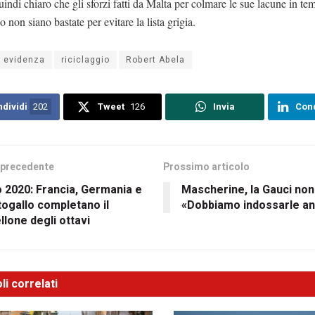
uindi chiaro che gli sforzi fatti da Malta per colmare le sue lacune in te
o non siano bastate per evitare la lista grigia.
n evidenza
riciclaggio
Robert Abela
dividi
202
Tweet
126
Invia
Cond
 precedente
Prossimo articolo
 2020: Francia, Germania e
Mascherine, la Gauci non
ogallo completano il
«Dobbiamo indossarle a
llone degli ottavi
li correlati