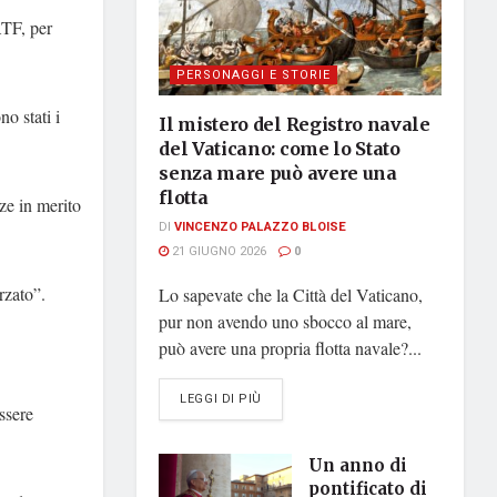
ATF, per
PERSONAGGI E STORIE
o stati i
Il mistero del Registro navale
del Vaticano: come lo Stato
senza mare può avere una
flotta
ze in merito
DI
VINCENZO PALAZZO BLOISE
21 GIUGNO 2026
0
rzato”.
Lo sapevate che la Città del Vaticano,
pur non avendo uno sbocco al mare,
può avere una propria flotta navale?...
DETAILS
LEGGI DI PIÙ
essere
Un anno di
pontificato di