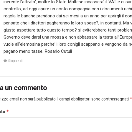
inerente l’attivita’, inoltre lo Stato Maltese incassera’ il VAT e ci sar
controllo, ad oggi aprire un conto compagnia con i documenti richie
regola le banche prendono dai sei mesi a un anno per aprirgli il c
pensate che i direttori pagheranno le loro spese?, in contanti, Ma 
giusto aspettare tutto questo tempo? si eviterebbero tanti problemi
Governo deve darsi una mossa e non abbassare la testa all’Europa
vuole all’elemosina perche’ i loro conigli scappano e vengono da n
pagano meno tasse. Rosario Cutuli
Rispondi
ia un commento
dirizzo email non sarà pubblicato.
I campi obbligatori sono contrassegnati
nto
*