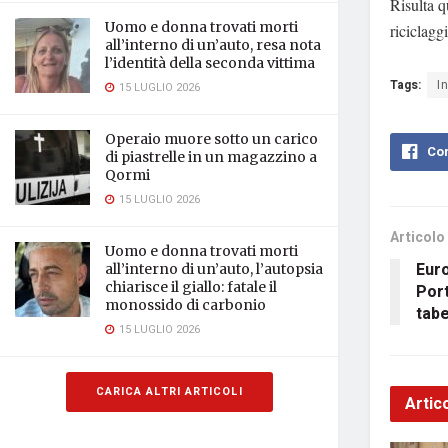
Risulta q
Uomo e donna trovati morti
riciclaggi
all’interno di un’auto, resa nota
l’identità della seconda vittima
Tags:
I
15 LUGLIO 2026
Operaio muore sotto un carico
Con
di piastrelle in un magazzino a
Qormi
15 LUGLIO 2026
Articolo
Uomo e donna trovati morti
Euro
all’interno di un’auto, l’autopsia
chiarisce il giallo: fatale il
Port
monossido di carbonio
tabe
15 LUGLIO 2026
CARICA ALTRI ARTICOLI
Artico