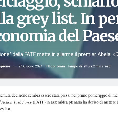
iclaggio, schiaff
la grey list. In pe
economia del Paes
ione" della FATF mette in allarme il premier Abela: «
mpione
24 Giugno 2021
in
Economia
Tempo di lettura:2 mins read
temuta decisione sembra essere stata presa, nel primo pomeriggio di m
l Action Task Force
(FATF) in assemblea plenaria ha deciso di mettere 
ey list.