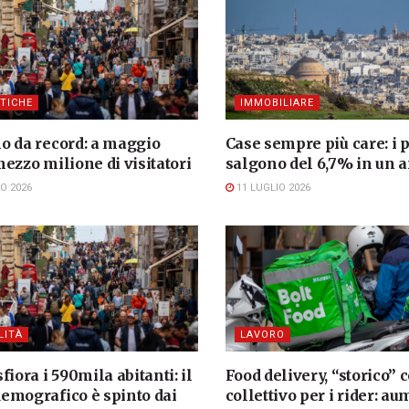
STICHE
IMMOBILIARE
o da record: a maggio
Case sempre più care: i 
ezzo milione di visitatori
salgono del 6,7% in un 
O 2026
11 LUGLIO 2026
LITÀ
LAVORO
fiora i 590mila abitanti: il
Food delivery, “storico” 
emografico è spinto dai
collettivo per i rider: a