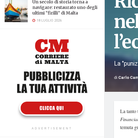
Ric
Un secolo di storia torna a
navigare: restaurato uno degli
ultimi “firilli” di Malta
nel
18 LUGLIO 2026
l’
La "puniz
di
Carlo Ca
La tanto 
Financia
temuta gr
ADVERTISEMENT