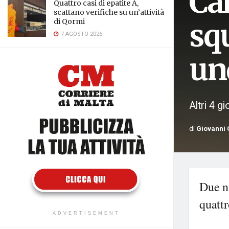
Ca
Quattro casi di epatite A,
scattano verifiche su un’attività
di Qormi
squ
7 AGOSTO 2026
un
Altri 4 g
di
Giovanni 
Due na
quattr
ADVERTISEMENT