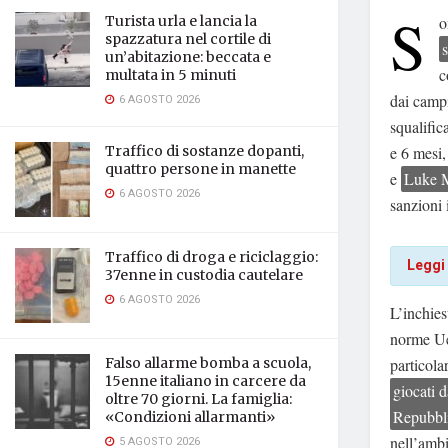
S
o
Turista urla e lancia la
spazzatura nel cortile di
un’abitazione: beccata e
c
multata in 5 minuti
dai campi 
6 AGOSTO 2026
squalific
e 6 mesi,
Traffico di sostanze dopanti,
quattro persone in manette
e
Luke M
6 AGOSTO 2026
sanzioni 
Traffico di droga e riciclaggio:
Leggi
37enne in custodia cautelare
6 AGOSTO 2026
L’inchies
norme Uef
particola
Falso allarme bomba a scuola,
15enne italiano in carcere da
giocati 
oltre 70 giorni. La famiglia:
Repubbl
«Condizioni allarmanti»
nell’ambi
5 AGOSTO 2026