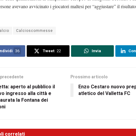
rsone avevano avvicinato i giocatori maltesi per “aggiustare” il risultato
alcio
Calcioscommesse
ndividi
36
Tweet
22
Invia
Con
 precedente
Prossimo articolo
etta: aperto al pubblico il
Enzo Cestaro nuovo pre
o ingresso alla città e
atletico del Valletta FC
aurata la Fontana dei
oni
li correlati