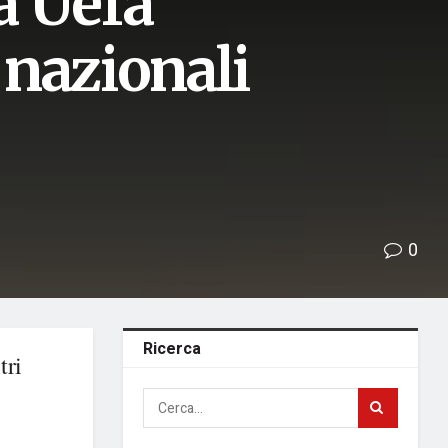
a Uefa
 nazionali
0
Ricerca
tri