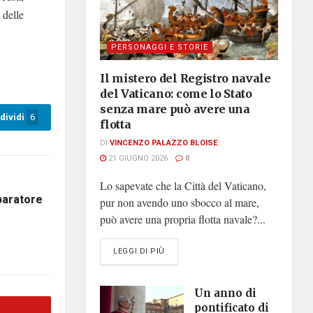
 delle
PERSONAGGI E STORIE
Il mistero del Registro navale
del Vaticano: come lo Stato
senza mare può avere una
dividi
6
flotta
DI
VINCENZO PALAZZO BLOISE
21 GIUGNO 2026
0
Lo sapevate che la Città del Vaticano,
paratore
pur non avendo uno sbocco al mare,
può avere una propria flotta navale?...
DETAILS
LEGGI DI PIÙ
Un anno di
pontificato di