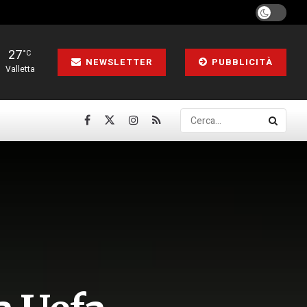
27
°C
NEWSLETTER
PUBBLICITÀ
Valletta