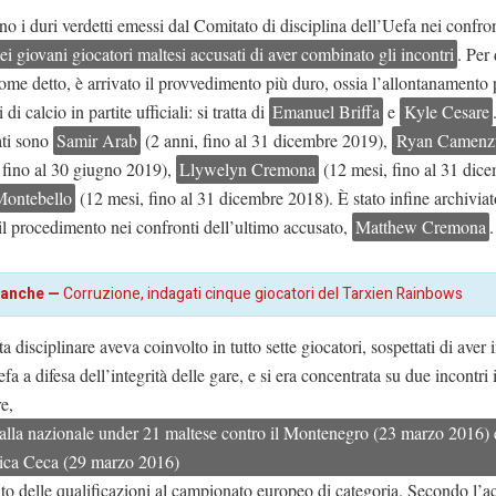
no i duri verdetti emessi dal Comitato di disciplina dell’Uefa nei confron
sei giovani giocatori maltesi accusati di aver combinato gli incontri
. Per
ome detto, è arrivato il provvedimento più duro, ossia l’allontanamento
di calcio in partite ufficiali: si tratta di
Emanuel Briffa
e
Kyle Cesare
ati sono
Samir Arab
(2 anni, fino al 31 dicembre 2019),
Ryan Camenzu
 fino al 30 giugno 2019),
Llywelyn Cremona
(12 mesi, fino al 31 dic
ontebello
(12 mesi, fino al 31 dicembre 2018). È stato infine archivia
il procedimento nei confronti dell’ultimo accusato,
Matthew Cremona
.
 anche —
Corruzione, indagati cinque giocatori del Tarxien Rainbows
ta disciplinare aveva coinvolto in tutto sette giocatori, sospettati di aver 
a a difesa dell’integrità delle gare, e si era concentrata su due incontri 
re,
dalla nazionale under 21 maltese contro il Montenegro (23 marzo 2016) 
ica Ceca (29 marzo 2016)
to delle qualificazioni al campionato europeo di categoria. Secondo l’a