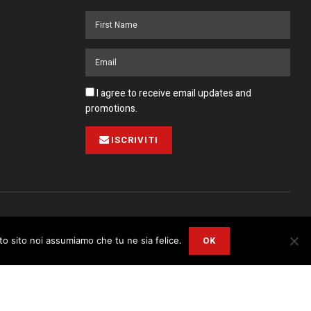
I agree to receive email updates and
promotions.
ISCRIVITI
Pubblicità
Collabora con noi
Contatto
Privacy Policy
OK
sto sito noi assumiamo che tu ne sia felice.
r
Privacy and Cookie Policy
.
I Agree