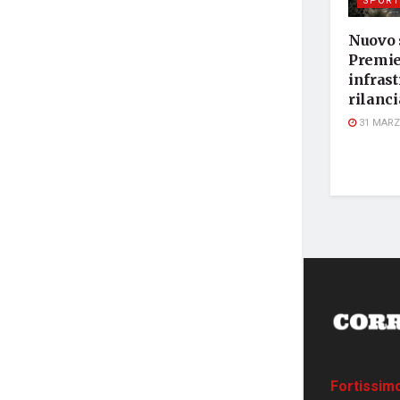
SPORT
Nuovo 
Premie
infras
rilanci
31 MARZ
Fortissim