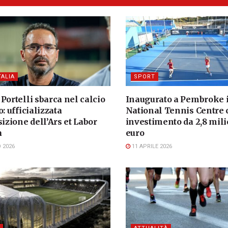
TALIA
SPORT
Portelli sbarca nel calcio
Inaugurato a Pembroke i
o: ufficializzata
National Tennis Centre 
sizione dell’Ars et Labor
investimento da 2,8 mili
a
euro
 2026
11 APRILE 2026