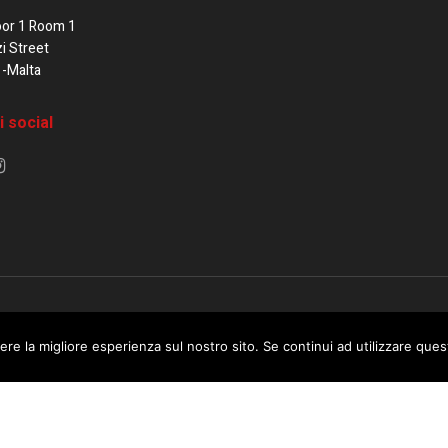
oor 1 Room 1
zi Street
1-Malta
i social
e di Malta / Fortissimo Ltd
ere la migliore esperienza sul nostro sito. Se continui ad utilizzare que
 use this website you are giving consent to cookies being used. Visit ou