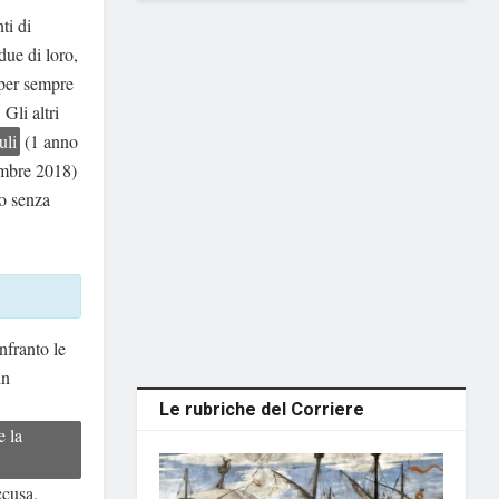
ti di
 due di loro,
 per sempre
. Gli altri
li
(1 anno
embre 2018)
to senza
infranto le
in
Le rubriche del Corriere
e la
ccusa,