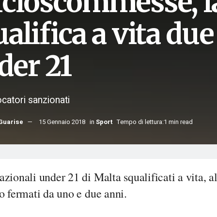
lcioscommesse, l
alifica a vita due
der 21
iocatori sanzionati
Guarise
15 Gennaio 2018
in
Sport
Tempo di lettura:1 min read
zionali under 21 di Malta squalificati a vita, al
o fermati da uno e due anni.