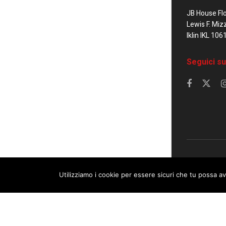
JB House Fl
Lewis F. Miz
Iklin IKL 106
Seguici su
© 2023 Corrier
Utilizziamo i cookie per essere sicuri che tu possa av
This website uses cookies. By continuing to