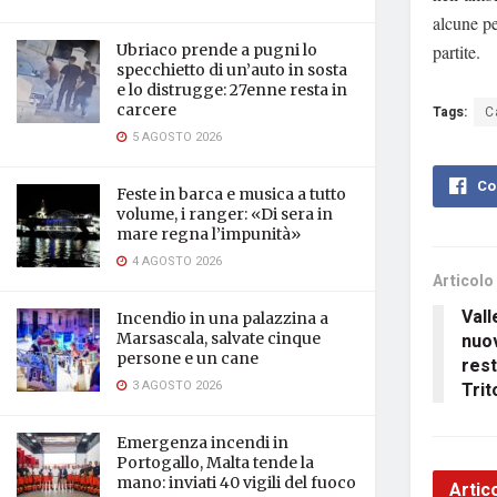
alcune pe
partite.
Ubriaco prende a pugni lo
specchietto di un’auto in sosta
e lo distrugge: 27enne resta in
carcere
Tags:
C
5 AGOSTO 2026
Co
Feste in barca e musica a tutto
volume, i ranger: «Di sera in
mare regna l’impunità»
4 AGOSTO 2026
Articolo
Vall
Incendio in una palazzina a
nuov
Marsascala, salvate cinque
persone e un cane
rest
3 AGOSTO 2026
Trit
Emergenza incendi in
Portogallo, Malta tende la
mano: inviati 40 vigili del fuoco
Artico