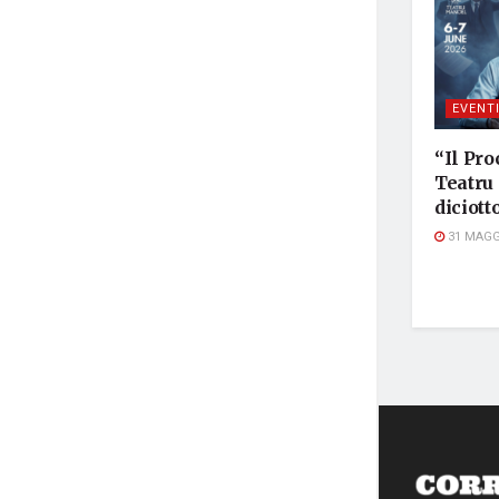
EVENT
“Il Pro
Teatru 
diciot
31 MAGG