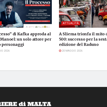
I
ATTUALITÀ
cesso” di Kafka approda al
A Sliema trionfa il mito 
Manoel: un solo attore per
500: successo per la sest
to personaggi
edizione del Raduno
IO 2026
20 MAGGIO 2026