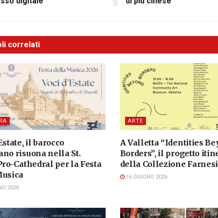
sso digitale
di più cinese
li correlati
RA
ARTE
Estate, il barocco
A Valletta “Identities B
no risuona nella St.
Borders”, il progetto iti
Pro-Cathedral per la Festa
della Collezione Farnes
Musica
16 GIUGNO 2026
NO 2026