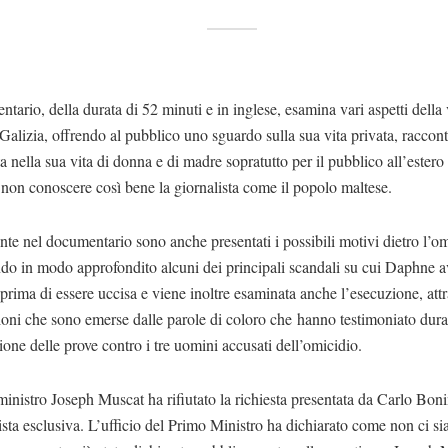
ntario, della durata di 52 minuti e in inglese, esamina vari aspetti della 
alizia, offrendo al pubblico uno sguardo sulla sua vita privata, raccon
ta nella sua vita di donna e di madre sopratutto per il pubblico all’estero
non conoscere così bene la giornalista come il popolo maltese.
e nel documentario sono anche presentati i possibili motivi dietro l’om
do in modo approfondito alcuni dei principali scandali su cui Daphne 
prima di essere uccisa e viene inoltre esaminata anche l’esecuzione, attr
oni che sono emerse dalle parole di coloro che hanno testimoniato dura
one delle prove contro i tre uomini accusati dell’omicidio.
ministro Joseph Muscat ha rifiutato la richiesta presentata da Carlo Boni
ista esclusiva. L’ufficio del Primo Ministro ha dichiarato come non ci si