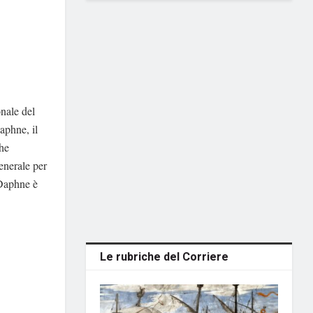
onale del
Daphne, il
che
generale per
«Daphne è
Le rubriche del Corriere