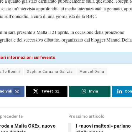
e a quanto già stato dichiarato pubblicamente sulla questione. Joseph 
asciato un’intervista approfondita ai media internazionali a gennaio, app
io sull’omicidio, a cura di una giornalista della BBC.
ini sarà presente a Malta il 21 aprile, in occasione della proiezione
rafica e del successivo dibattito, organizzato dal blogger Manuel Delia
ori informazioni sull’evento
arlo Bonini
Daphne Caruana Galizia
Manuel Delia
ndividi
52
Tweet
32
Invia
Con
 precedente
Prossimo articolo
roda a Malta OKEx, nuovo
I «nuovi maltesi» parlan