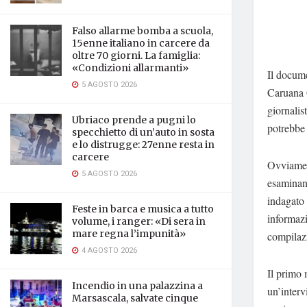
Falso allarme bomba a scuola,
15enne italiano in carcere da
oltre 70 giorni. La famiglia:
«Condizioni allarmanti»
Il docume
5 AGOSTO 2026
Caruana G
giornalis
Ubriaco prende a pugni lo
potrebbe 
specchietto di un’auto in sosta
e lo distrugge: 27enne resta in
carcere
Ovviament
5 AGOSTO 2026
esaminan
indagato 
Feste in barca e musica a tutto
informazi
volume, i ranger: «Di sera in
mare regna l’impunità»
compilazi
4 AGOSTO 2026
Il primo 
Incendio in una palazzina a
un’interv
Marsascala, salvate cinque