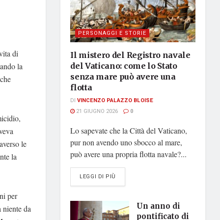
PERSONAGGI E STORIE
vita di
Il mistero del Registro navale
tando la
del Vaticano: come lo Stato
senza mare può avere una
 che
flotta
DI
VINCENZO PALAZZO BLOISE
21 GIUGNO 2026
0
icidio,
Lo sapevate che la Città del Vaticano,
aveva
pur non avendo uno sbocco al mare,
averso le
può avere una propria flotta navale?...
nte la
DETAILS
LEGGI DI PIÙ
ni per
Un anno di
a niente da
pontificato di