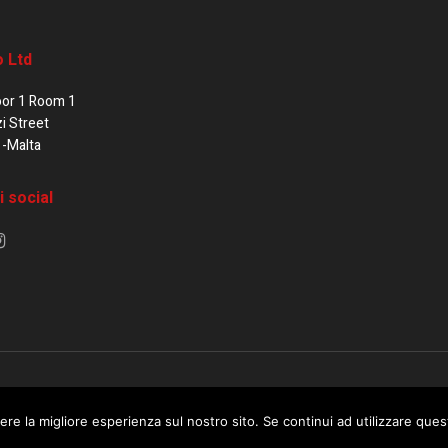
o Ltd
oor 1 Room 1
zi Street
1-Malta
i social
e di Malta / Fortissimo Ltd
ere la migliore esperienza sul nostro sito. Se continui ad utilizzare que
 use this website you are giving consent to cookies being used. Visit ou