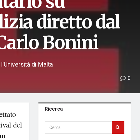
tario su
zia diretto dal
 Carlo Bonini
l'Università di Malta
0
Ricerca
ettato
ival del
un