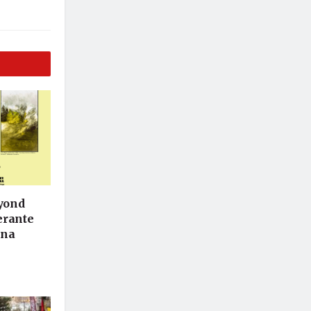
eyond
nerante
ina