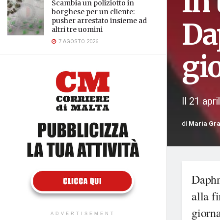
In
Scambia un poliziotto in
borghese per un cliente:
pusher arrestato insieme ad
Da
altri tre uomini
7 AGOSTO 2026
gio
Il 21 apr
di
Maria Gra
Daphne
alla f
giorna
ADVERTISEMENT