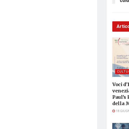
colo
Artico
CULTU
Voci d’
venezia
Paul’s 
della 
18 GIUG