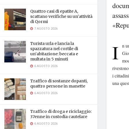
docume
Quattro casi di epatite A,
assass
scattano verifiche su un’attività
di Qormi
«Repu
7 AGOSTO 2026
I
Turista urla e lancia la
n un
spazzatura nel cortile di
Gior
un’abitazione: beccata e
multata in 5 minuti
mod
6 AGOSTO 2026
rivestono
i cittadi
Traffico di sostanze dopanti,
una quest
quattro persone in manette
6 AGOSTO 2026
Traffico di droga e riciclaggio:
37enne in custodia cautelare
6 AGOSTO 2026