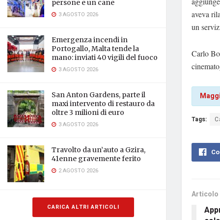
aggiunger
persone e un cane
aveva ril
3 AGOSTO 2026
un serviz
Emergenza incendi in
Portogallo, Malta tende la
Carlo Bon
mano: inviati 40 vigili del fuoco
cinematog
3 AGOSTO 2026
San Anton Gardens, parte il
Maggi
maxi intervento di restauro da
oltre 3 milioni di euro
Tags:
C
3 AGOSTO 2026
Travolto da un’auto a Gzira,
Co
41enne gravemente ferito
2 AGOSTO 2026
Articolo
CARICA ALTRI ARTICOLI
App