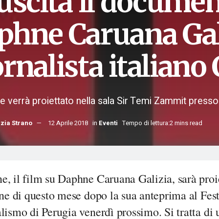
 uscita il documen
phne Caruana Gali
rnalista italiano
ile verrà proiettato nella sala Sir Temi Zammit presso 
zia Strano
12 Aprile 2018
in
Eventi
Tempo di lettura:2 mins read
, il film su Daphne Caruana Galizia, sarà proi
ine di questo mese dopo la sua anteprima al Fest
lismo di Perugia venerdì prossimo. Si tratta di 