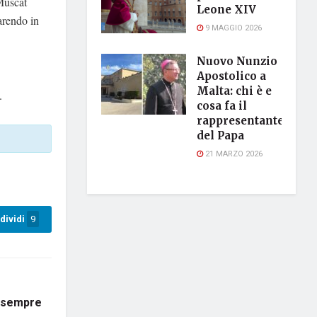
Muscat
Leone XIV
arendo in
9 MAGGIO 2026
Nuovo Nunzio
Apostolico a
Malta: chi è e
.
cosa fa il
rappresentante
del Papa
21 MARZO 2026
dividi
9
o sempre