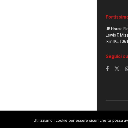
Fortissim
JB House Fl
Lewis F. Miz
Iklin IKL 106
Seguici su
© 2023 Corrier
Utilizziamo i cookie per essere sicuri che tu possa av
This website uses cookies. By continuing to