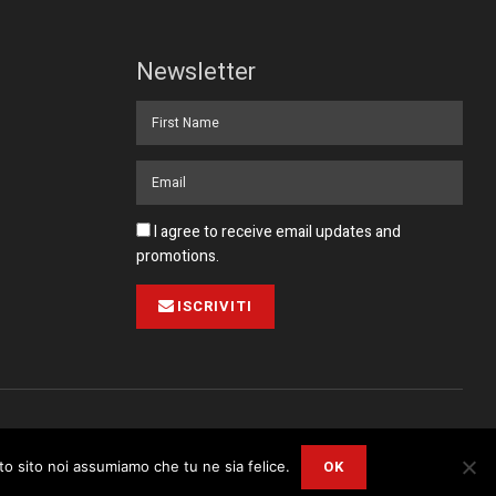
Newsletter
I agree to receive email updates and
promotions.
ISCRIVITI
Pubblicità
Collabora con noi
Contatto
Privacy Policy
OK
sto sito noi assumiamo che tu ne sia felice.
r
Privacy and Cookie Policy
.
I Agree