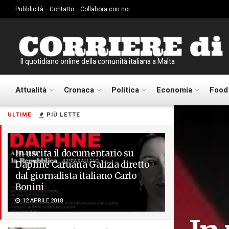
Pubblicità
Contatto
Collabora con noi
Il quotidiano online della comunità italiana a Malta
Attualità
Cronaca
Politica
Economia
Food
ULTIME
PIÙ LETTE
In uscita il documentario su
Daphne Caruana Galizia diretto
dal giornalista italiano Carlo
Bonini
12 APRILE 2018