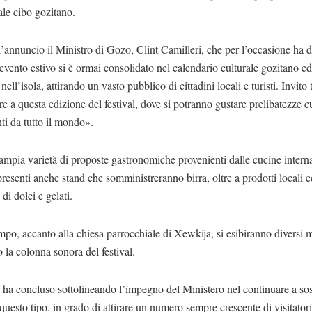
ale cibo gozitano.
’annuncio il Ministro di Gozo, Clint Camilleri, che per l’occasione ha d
vento estivo si è ormai consolidato nel calendario culturale gozitano ed
 nell’isola, attirando un vasto pubblico di cittadini locali e turisti. Invito t
re a questa edizione del festival, dove si potranno gustare prelibatezze c
ti da tutto il mondo».
’ampia varietà di proposte gastronomiche provenienti dalle cucine interna
resenti anche stand che somministreranno birra, oltre a prodotti locali 
di dolci e gelati.
po, accanto alla chiesa parrocchiale di Xewkija, si esibiranno diversi m
 la colonna sonora del festival.
 ha concluso sottolineando l’impegno del Ministero nel continuare a so
 questo tipo, in grado di attirare un numero sempre crescente di visitatori