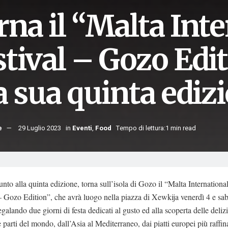
rna il “Malta Int
stival – Gozo Edi
a sua quinta ediz
e
29 Luglio 2023
in
Eventi
,
Food
Tempo di lettura:1 min read
nto alla quinta edizione, torna sull’isola di Gozo il “Malta Internation
– Gozo Edition”, che avrà luogo nella piazza di Xewkija venerdì 4 e sa
egalando due giorni di festa dedicati al gusto ed alla scoperta delle delizi
e parti del mondo, dall’Asia al Mediterraneo, dai piatti europei più raffina