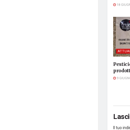
18 GIUG
ATTUA
Pestici
prodott
9 GIUGN
Lasc
Il tuo in