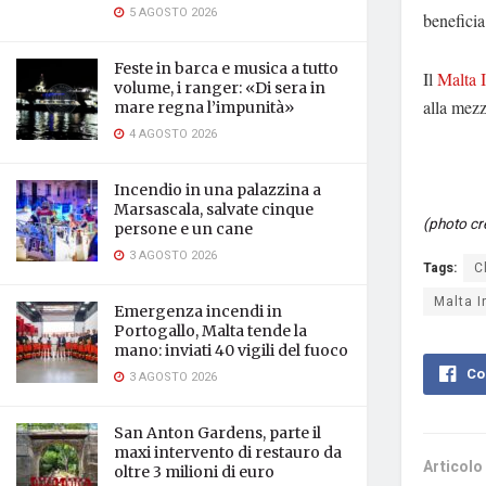
5 AGOSTO 2026
beneficia
Feste in barca e musica a tutto
Il
Malta 
volume, i ranger: «Di sera in
alla mezz
mare regna l’impunità»
4 AGOSTO 2026
Incendio in una palazzina a
Marsascala, salvate cinque
(photo cr
persone e un cane
3 AGOSTO 2026
Tags:
C
Malta I
Emergenza incendi in
Portogallo, Malta tende la
mano: inviati 40 vigili del fuoco
Co
3 AGOSTO 2026
San Anton Gardens, parte il
maxi intervento di restauro da
Articolo
oltre 3 milioni di euro