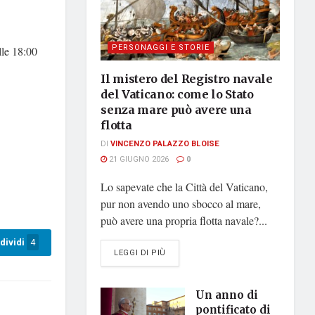
PERSONAGGI E STORIE
lle 18:00
Il mistero del Registro navale
del Vaticano: come lo Stato
senza mare può avere una
flotta
DI
VINCENZO PALAZZO BLOISE
21 GIUGNO 2026
0
Lo sapevate che la Città del Vaticano,
pur non avendo uno sbocco al mare,
può avere una propria flotta navale?...
dividi
4
DETAILS
LEGGI DI PIÙ
Un anno di
pontificato di