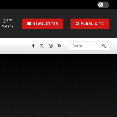
27
°C
NEWSLETTER
PUBBLICITÀ
Valletta