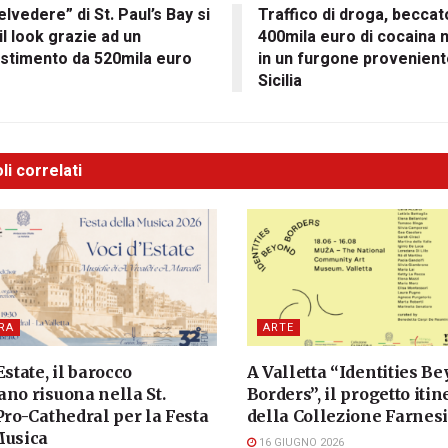
Belvedere” di St. Paul’s Bay si
Traffico di droga, beccat
 il look grazie ad un
400mila euro di cocaina 
stimento da 520mila euro
in un furgone provenient
Sicilia
li correlati
RA
ARTE
Estate, il barocco
A Valletta “Identities B
no risuona nella St.
Borders”, il progetto iti
Pro-Cathedral per la Festa
della Collezione Farnes
Musica
16 GIUGNO 2026