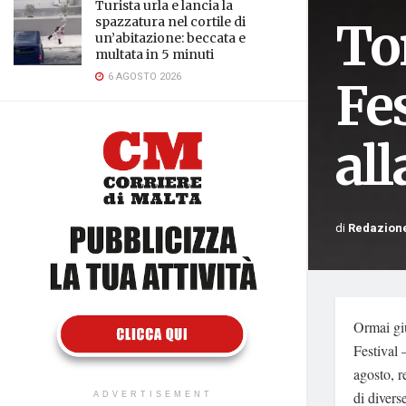
Turista urla e lancia la
To
spazzatura nel cortile di
un’abitazione: beccata e
multata in 5 minuti
6 AGOSTO 2026
Fe
all
di
Redazion
Ormai giu
Festival 
agosto, r
di divers
ADVERTISEMENT