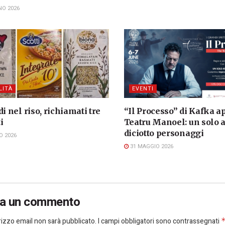
NO 2026
LITÀ
EVENTI
di nel riso, richiamati tre
“Il Processo” di Kafka a
i
Teatru Manoel: un solo a
diciotto personaggi
O 2026
31 MAGGIO 2026
ia un commento
dirizzo email non sarà pubblicato.
I campi obbligatori sono contrassegnati