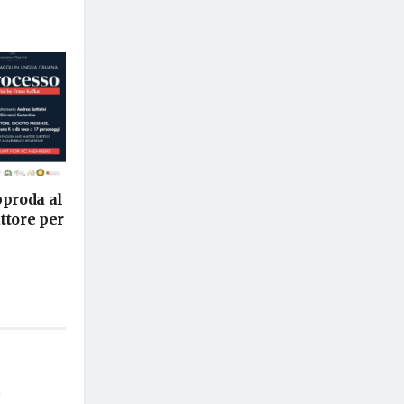
pproda al
ttore per
*