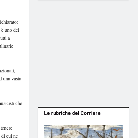
ichiarato:
 è uno dei
utti a
ulinarie
zionali,
ed una vasta
usicisti che
Le rubriche del Corriere
stenere
 di cui ne