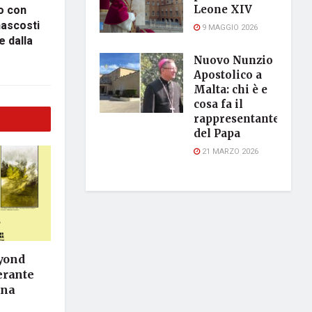
o con
Leone XIV
nascosti
9 MAGGIO 2026
e dalla
Nuovo Nunzio
Apostolico a
Malta: chi è e
cosa fa il
rappresentante
del Papa
21 MARZO 2026
eyond
nerante
ina