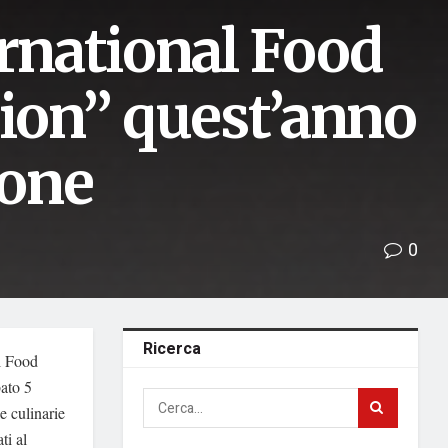
ernational Food
tion” quest’anno
ione
0
Ricerca
al Food
bato 5
e culinarie
ti al