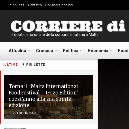
Pubblicità
Contatto
Collabora con noi
Il quotidiano online della comunità italiana a Malta
Attualità
Cronaca
Politica
Economia
Food
ULTIME
PIÙ LETTE
Torna il “Malta International
Food Festival – Gozo Edition”
quest’anno alla sua quinta
edizione
29 LUGLIO 2023