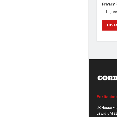
Privacy 
I agre
Fortissim
JB House Fl
Lewis F. Miz