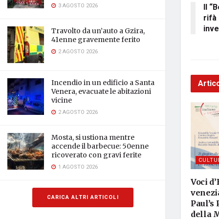
Il “
3 AGOSTO 2026
rifà
inve
Travolto da un’auto a Gzira,
41enne gravemente ferito
2 AGOSTO 2026
Artico
Incendio in un edificio a Santa
Venera, evacuate le abitazioni
vicine
2 AGOSTO 2026
Mosta, si ustiona mentre
accende il barbecue: 50enne
ricoverato con gravi ferite
CULTU
1 AGOSTO 2026
Voci d’
venezia
CARICA ALTRI ARTICOLI
Paul’s 
della 