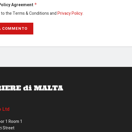
Policy Agreement
*
e to the Terms & Conditions and
Privacy Policy
.
o Ltd
oor 1 Room 1
zi Street