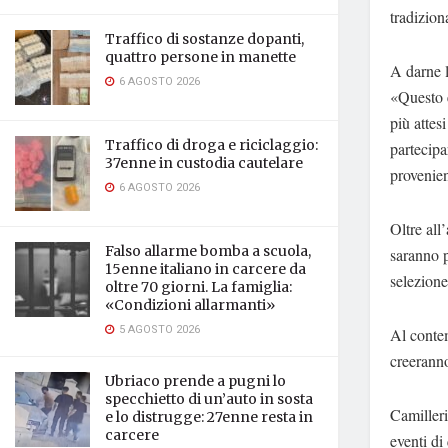
tradizion
Traffico di sostanze dopanti,
quattro persone in manette
A darne l
6 AGOSTO 2026
«Questo e
più attesi
Traffico di droga e riciclaggio:
partecipa
37enne in custodia cautelare
provenien
6 AGOSTO 2026
Oltre all
Falso allarme bomba a scuola,
saranno p
15enne italiano in carcere da
selezione 
oltre 70 giorni. La famiglia:
«Condizioni allarmanti»
5 AGOSTO 2026
Al contem
creeranno
Ubriaco prende a pugni lo
specchietto di un’auto in sosta
Camilleri
e lo distrugge: 27enne resta in
carcere
eventi di