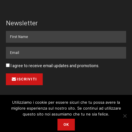
Newsletter
I agree to receive email updates and promotions.
ISCRIVITI
Utilizziamo i cookie per essere sicuri che tu possa avere la
migliore esperienza sul nostro sito. Se continui ad utilizzare
Pubblicità
Collabora con noi
Contatto
Privacy Policy
This website uses cookies. By continuing to use this website you are
questo sito noi assumiamo che tu ne sia felice.
giving consent to cookies being used. Visit our
Privacy and Cookie
© 2023 Corriere di Malta / Fortissimo Ltd
OK
Policy
.
I Agree