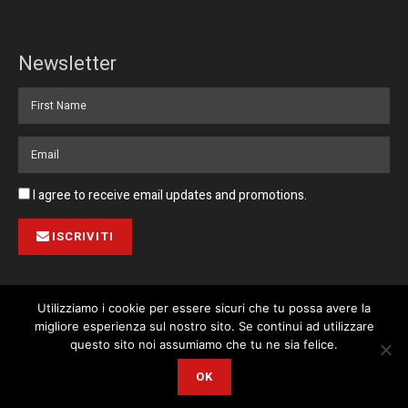
Newsletter
I agree to receive email updates and promotions.
ISCRIVITI
Utilizziamo i cookie per essere sicuri che tu possa avere la
migliore esperienza sul nostro sito. Se continui ad utilizzare
Pubblicità
Collabora con noi
Contatto
Privacy Policy
This website uses cookies. By continuing to use this website you are
questo sito noi assumiamo che tu ne sia felice.
giving consent to cookies being used. Visit our
Privacy and Cookie
© 2023 Corriere di Malta / Fortissimo Ltd
OK
Policy
.
I Agree