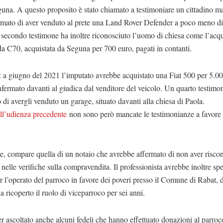
na. A questo proposito è stato chiamato a testimoniare un cittadino ma
rmato di aver venduto al prete una Land Rover Defender a poco meno d
secondo testimone ha inoltre riconosciuto l’uomo di chiesa come l’acqu
 C70, acquistata da Seguna per 700 euro, pagati in contanti.
 a giugno del 2021 l’imputato avrebbe acquistato una Fiat 500 per 5.00
ermato davanti al giudica dal venditore del veicolo. Un quarto testimo
 di avergli venduto un garage, situato davanti alla chiesa di Paola.
ll’udienza precedente
non sono però mancate le testimonianze a favore 
e, compare quella di un notaio che avrebbe affermato di non aver riscon
nelle verifiche sulla compravendita. Il professionista avrebbe inoltre sp
r l’operato del parroco in favore dei poveri presso il Comune di Rabat, 
 ricoperto il ruolo di viceparroco per sei anni.
 ascoltato anche alcuni fedeli che hanno effettuato donazioni al parroc