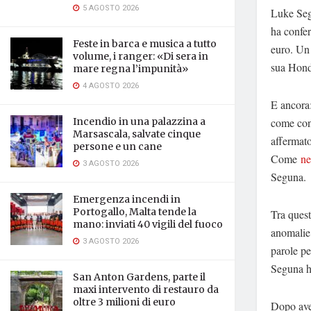
5 AGOSTO 2026
Luke Segu
ha confe
Feste in barca e musica a tutto
euro. Un 
volume, i ranger: «Di sera in
sua Honda
mare regna l’impunità»
4 AGOSTO 2026
E ancora:
come conf
Incendio in una palazzina a
Marsascala, salvate cinque
affermato
persone e un cane
Come
ne
3 AGOSTO 2026
Seguna.
Emergenza incendi in
Portogallo, Malta tende la
Tra quest
mano: inviati 40 vigili del fuoco
anomalie 
3 AGOSTO 2026
parole pe
Seguna ha
San Anton Gardens, parte il
maxi intervento di restauro da
oltre 3 milioni di euro
Dopo aver