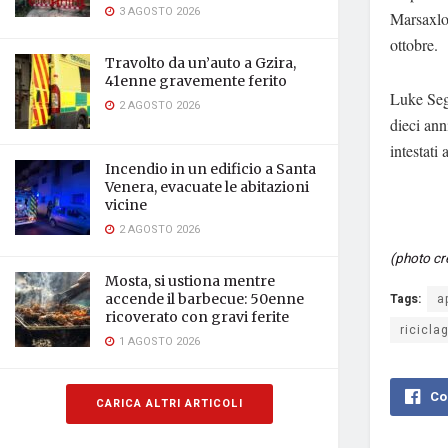
3 AGOSTO 2026
Marsaxlok
ottobre.
Travolto da un’auto a Gzira,
41enne gravemente ferito
Luke Segu
2 AGOSTO 2026
dieci ann
intestati 
Incendio in un edificio a Santa
Venera, evacuate le abitazioni
vicine
2 AGOSTO 2026
(photo cr
Mosta, si ustiona mentre
Tags:
a
accende il barbecue: 50enne
ricoverato con gravi ferite
ricicla
1 AGOSTO 2026
Co
CARICA ALTRI ARTICOLI