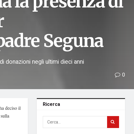
a la presenza di
r
 padre Seguna
i donazioni negli ultimi dieci anni
0
Ricerca
a deciso il
 sulla