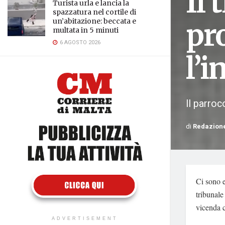
Il
Turista urla e lancia la
spazzatura nel cortile di
un’abitazione: beccata e
pro
multata in 5 minuti
6 AGOSTO 2026
l’
Il parroc
di
Redazion
Ci sono e
tribunale
vicenda c
ADVERTISEMENT