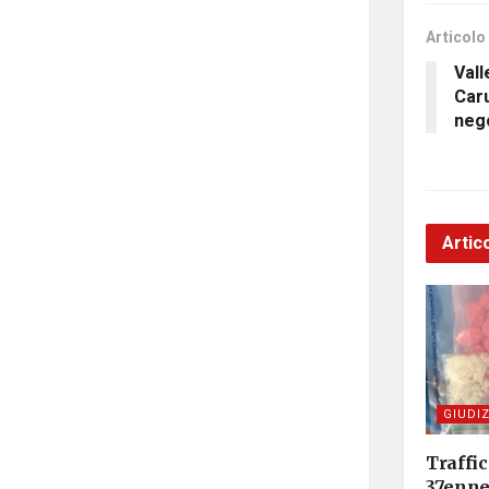
Articolo
Vall
Caru
nego
Artico
GIUDIZ
Traffic
37enne