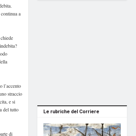
debita.
e continua a
 chiede
indebita?
modo
ella
o l’accento
uno straccio
ita, e si
a del tutto
Le rubriche del Corriere
arte di