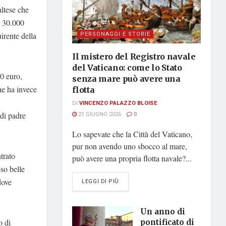
ltese che
i 30.000
PERSONAGGI E STORIE
irente della
Il mistero del Registro navale
del Vaticano: come lo Stato
0 euro,
senza mare può avere una
ne ha invece
flotta
DI
VINCENZO PALAZZO BLOISE
di padre
21 GIUGNO 2026
0
Lo sapevate che la Città del Vaticano,
pur non avendo uno sbocco al mare,
trato
può avere una propria flotta navale?...
eso belle
dove
DETAILS
LEGGI DI PIÙ
Un anno di
o di
pontificato di