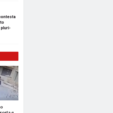
contesta
lto
pluri-
lo
 sosta e