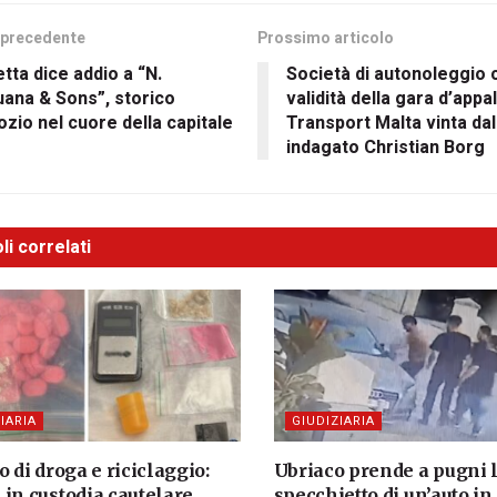
 precedente
Prossimo articolo
etta dice addio a “N.
Società di autonoleggio 
ana & Sons”, storico
validità della gara d’appa
zio nel cuore della capitale
Transport Malta vinta dal 
indagato Christian Borg
li correlati
IARIA
GIUDIZIARIA
o di droga e riciclaggio:
Ubriaco prende a pugni 
 in custodia cautelare
specchietto di un’auto in