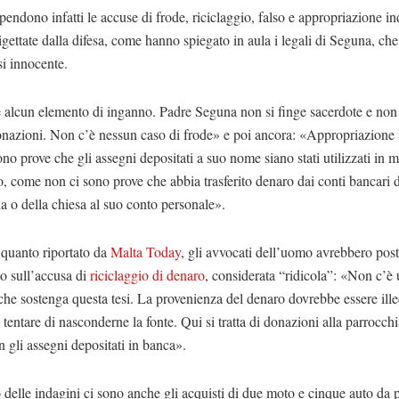
 pendono infatti le accuse di frode, riciclaggio, falso e appropriazione in
gettate dalla difesa, come hanno spiegato in aula i legali di Seguna, ch
si innocente.
 alcun elemento di inganno. Padre Seguna non si finge sacerdote e non
onazioni. Non c’è nessun caso di frode» e poi ancora: «Appropriazione 
no prove che gli assegni depositati a suo nome siano stati utilizzati in 
, come non ci sono prove che abbia trasferito denaro dai conti bancari d
a o della chiesa al suo conto personale».
quanto riportato da
Malta Today
, gli avvocati dell’uomo avrebbero post
to sull’accusa di
riciclaggio di denaro
, considerata “ridicola”: «Non c’è 
che sostenga questa tesi. La provenienza del denaro dovrebbe essere illec
tentare di nasconderne la fonte. Qui si tratta di donazioni alla parrocchi
on gli assegni depositati in banca».
 delle indagini ci sono anche gli acquisti di due moto e cinque auto da p