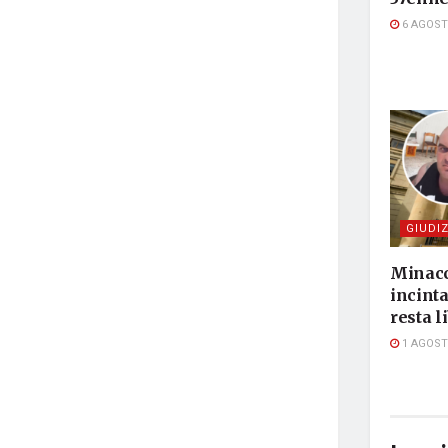
6 AGOST
GIUDIZ
Minacc
incinta
resta l
1 AGOST