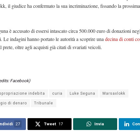
k, il giudice ha confermato la sua incriminazione, fissando la prossim
na è accusato di essersi intascato circa 500.000 euro di donazioni negl
i. Le indagini hanno portato le autorità a scoprire una
decina di conti co
al prete, oltre agli acquisti già citati di svariati veicoli.
edits: Facebook)
ppropriazione indebita
curia
Luke Seguna
Marsaxlokk
ggio di denaro
Tribunale
ndividi
27
Tweet
17
Invia
Con