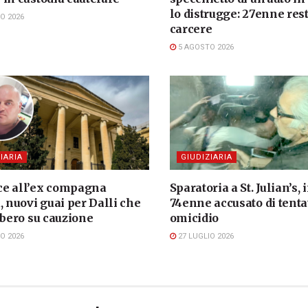
lo distrugge: 27enne rest
O 2026
carcere
5 AGOSTO 2026
IARIA
GIUDIZIARIA
e all’ex compagna
Sparatoria a St. Julian’s, 
, nuovi guai per Dalli che
74enne accusato di tenta
ibero su cauzione
omicidio
O 2026
27 LUGLIO 2026