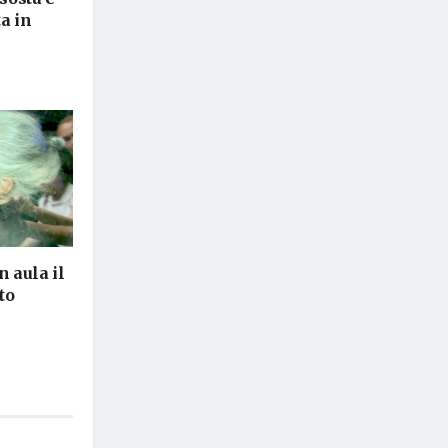
a in
in aula il
to