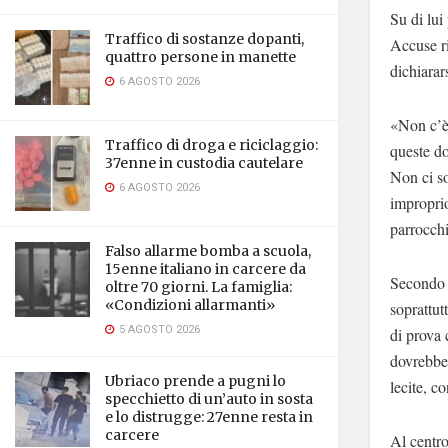
Su di lui
Traffico di sostanze dopanti,
Accuse ri
quattro persone in manette
dichiarar
6 AGOSTO 2026
«Non c’è
Traffico di droga e riciclaggio:
queste d
37enne in custodia cautelare
Non ci so
6 AGOSTO 2026
improprio
parrocchi
Falso allarme bomba a scuola,
15enne italiano in carcere da
Secondo 
oltre 70 giorni. La famiglia:
«Condizioni allarmanti»
soprattut
5 AGOSTO 2026
di prova 
dovrebbe 
Ubriaco prende a pugni lo
lecite, c
specchietto di un’auto in sosta
e lo distrugge: 27enne resta in
carcere
Al centro