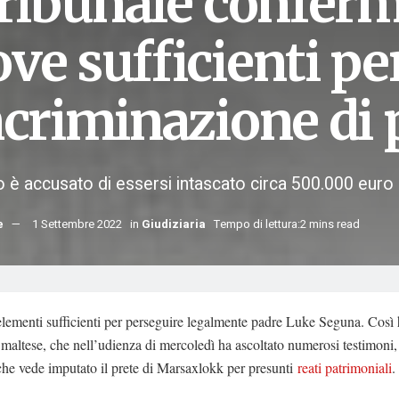
 tribunale conferm
ve sufficienti pe
incriminazione di
o è accusato di essersi intascato circa 500.000 euro d
e
1 Settembre 2022
in
Giudiziaria
Tempo di lettura:2 mins read
lementi sufficienti per perseguire legalmente padre Luke Seguna. Così h
 maltese, che nell’udienza di mercoledì ha ascoltato numerosi testimoni,
he vede imputato il prete di Marsaxlokk per presunti
reati patrimoniali
.