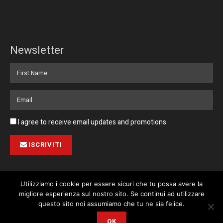
Newsletter
I agree to receive email updates and promotions.
ISCRIVITI
Utilizziamo i cookie per essere sicuri che tu possa avere la
migliore esperienza sul nostro sito. Se continui ad utilizzare
Pubblicità
Collabora con noi
Contatto
Privacy Policy
This website uses cookies. By continuing to use this website you are
questo sito noi assumiamo che tu ne sia felice.
giving consent to cookies being used. Visit our
Privacy and Cookie
© 2023 Corriere di Malta / Fortissimo Ltd
OK