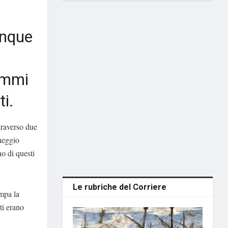
inque
ammi
ti.
ttraverso due
cheggio
no di questi
Le rubriche del Corriere
ampa la
ti erano