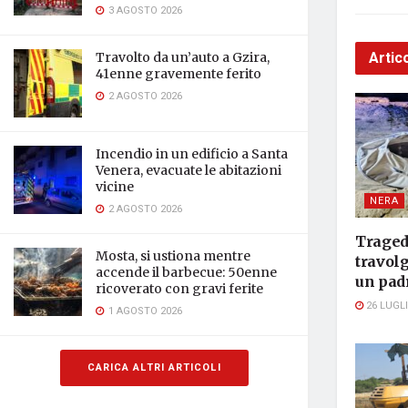
3 AGOSTO 2026
Artico
Travolto da un’auto a Gzira,
41enne gravemente ferito
2 AGOSTO 2026
Incendio in un edificio a Santa
Venera, evacuate le abitazioni
vicine
NERA
2 AGOSTO 2026
Traged
Mosta, si ustiona mentre
travol
accende il barbecue: 50enne
un padr
ricoverato con gravi ferite
26 LUGLI
1 AGOSTO 2026
CARICA ALTRI ARTICOLI