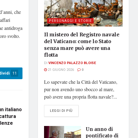
 d’anni, che
affari
PERSONAGGI E STORIE
ne antidroga
Il mistero del Registro navale
oro svolto.
del Vaticano: come lo Stato
senza mare può avere una
flotta
DI
VINCENZO PALAZZO BLOISE
21 GIUGNO 2026
0
ividi
11
Lo sapevate che la Città del Vaticano,
pur non avendo uno sbocco al mare,
può avere una propria flotta navale?...
n italiano
DETAILS
LEGGI DI PIÙ
cattura
olenze
Un anno di
pontificato di