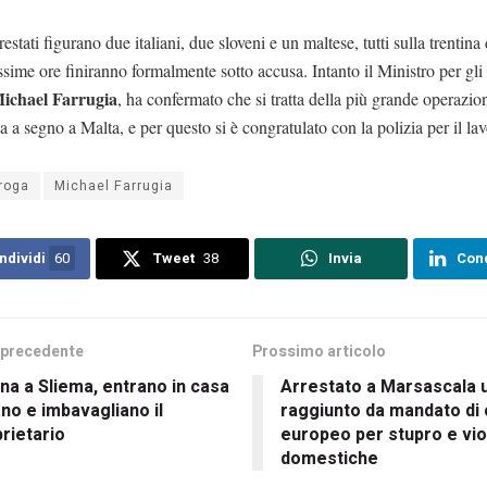
restati figurano due italiani, due sloveni e un maltese, tutti sulla trentina
ssime ore finiranno formalmente sotto accusa. Intanto il Ministro per gli 
ichael Farrugia
, ha confermato che si tratta della più grande operazio
 a segno a Malta, e per questo si è congratulato con la polizia per il lav
roga
Michael Farrugia
ndividi
60
Tweet
38
Invia
Cond
 precedente
Prossimo articolo
na a Sliema, entrano in casa
Arrestato a Marsascala u
no e imbavagliano il
raggiunto da mandato di 
rietario
europeo per stupro e vi
domestiche