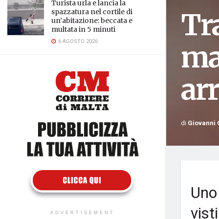
Turista urla e lancia la
Tra
spazzatura nel cortile di
un’abitazione: beccata e
multata in 5 minuti
6 AGOSTO 2026
ma
arr
di
Giovanni 
Uno 
vist
ADVERTISEMENT