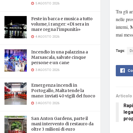
5 AGOSTO 2026
Tra gli ar
nelle pro
Feste in barca e musica a tutto
volume, i ranger: «Di sera in
M
interni,
mare regna l’impunità»
mai messa
4 AGOSTO 2026
Tags:
D
Incendio in una palazzina a
Marsascala, salvate cinque
persone e un cane
3 AGOSTO 2026
Co
Emergenza incendi in
Portogallo, Malta tende la
Articolo
mano: inviati 40 vigili del fuoco
3 AGOSTO 2026
Rapi
lega
prop
San Anton Gardens, parte il
maxi intervento di restauro da
oltre 3 milioni di euro