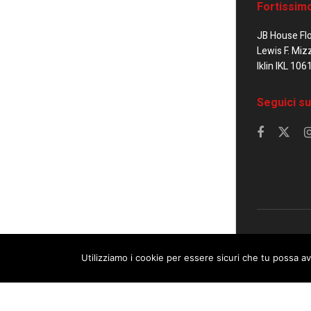
Fortissim
JB House Fl
Lewis F. Miz
Iklin IKL 106
Seguici su
© 2023 Corrier
Utilizziamo i cookie per essere sicuri che tu possa av
This website uses cookies. By continuing to