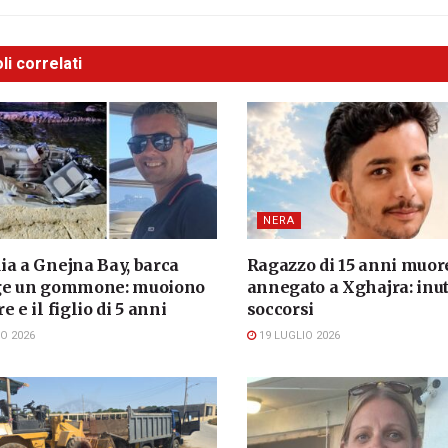
li correlati
NERA
ia a Gnejna Bay, barca
Ragazzo di 15 anni muor
ge un gommone: muoiono
annegato a Xghajra: inuti
e e il figlio di 5 anni
soccorsi
O 2026
19 LUGLIO 2026