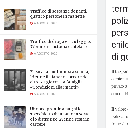
term
Traffico di sostanze dopanti,
quattro persone in manette
poli
6 AGOSTO 2026
pers
chil
Traffico di droga e riciclaggio:
37enne in custodia cautelare
di g
6 AGOSTO 2026
Il traspo
Falso allarme bomba a scuola,
15enne italiano in carcere da
camion co
oltre 70 giorni. La famiglia:
privato 
«Condizioni allarmanti»
con un bl
5 AGOSTO 2026
Il valore
Ubriaco prende a pugni lo
specchietto di un’auto in sosta
polizia h
e lo distrugge: 27enne resta in
frutto di 
carcere