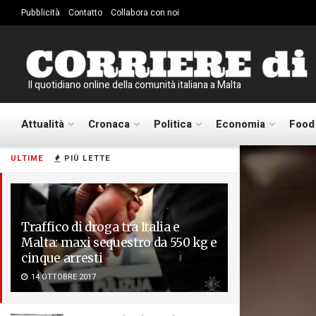
Pubblicità
Contatto
Collabora con noi
Il quotidiano online della comunità italiana a Malta
Attualità
Cronaca
Politica
Economia
Food
ULTIME
PIÙ LETTE
Traffico di droga tra Italia e
Malta: maxi sequestro da 550 kg e
cinque arresti
14 OTTOBRE 2017