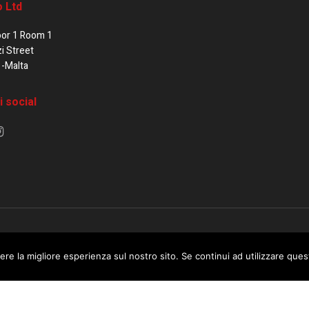
o Ltd
oor 1 Room 1
zi Street
1-Malta
i social
e di Malta / Fortissimo Ltd
ere la migliore esperienza sul nostro sito. Se continui ad utilizzare que
 use this website you are giving consent to cookies being used. Visit ou