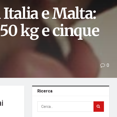
 Italia e Malta:
50 kg e cinque
0
Ricerca
ai
l