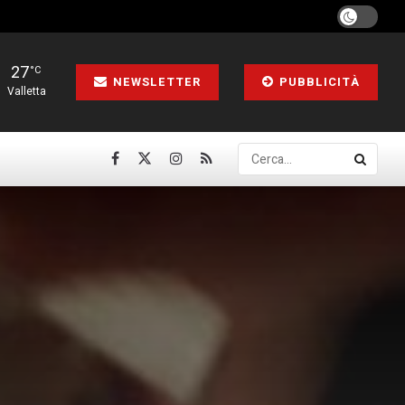
27
°C
NEWSLETTER
PUBBLICITÀ
Valletta