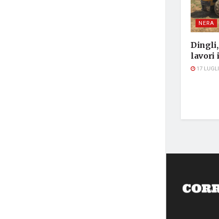
NERA
Dingli
lavori
17 LUGLI