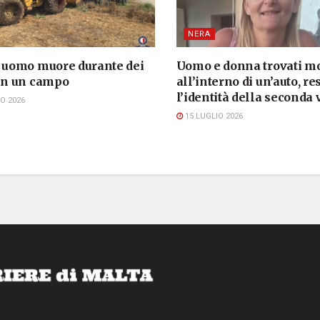
NERA
, uomo muore durante dei
Uomo e donna trovati mo
 in un campo
all’interno di un’auto, re
l’identità della seconda 
O 2026
15 LUGLIO 2026