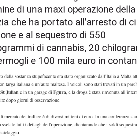
ine di una maxi operazione della
zia che ha portato all’arresto di c
one e al sequestro di 550
ogrammi di cannabis, 20 chilogr
ermogli e 100 mila euro in contan
rto della sostanza stupefacente era stato organizzato dall’Italia a Malta a
n targa italiana e un’auto maltese. I veicoli sono stati trovati in un par
St Julian
Fgura
a
e in un garage di
, e la droga è stata rinvenuta all’inter
itz dopo giorni di osservazione.
 di mercato del traffico è di diversi milioni di euro. In una conferenza st
a svelato tutti i dettagli dell’operazione, dichiarando che i soldi sequestra
riciclaggio.