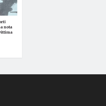
rti
sa nota
vittima