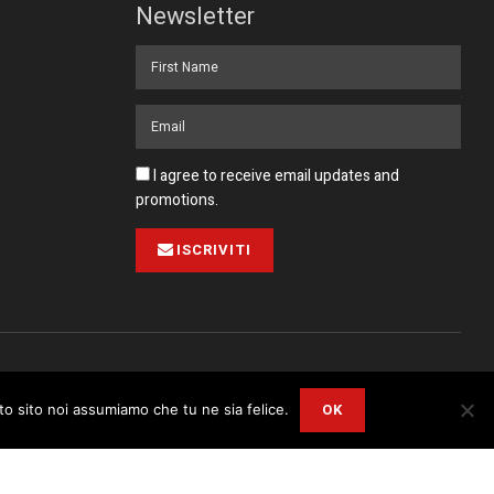
Newsletter
I agree to receive email updates and
promotions.
ISCRIVITI
Pubblicità
Collabora con noi
Contatto
Privacy Policy
OK
sto sito noi assumiamo che tu ne sia felice.
r
Privacy and Cookie Policy
.
I Agree