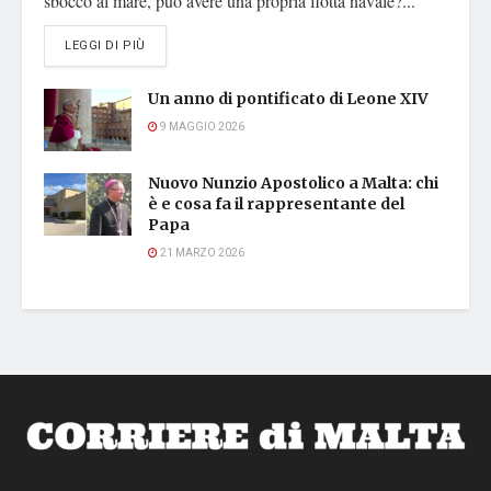
sbocco al mare, può avere una propria flotta navale?...
DETAILS
LEGGI DI PIÙ
Un anno di pontificato di Leone XIV
9 MAGGIO 2026
Nuovo Nunzio Apostolico a Malta: chi
è e cosa fa il rappresentante del
Papa
21 MARZO 2026