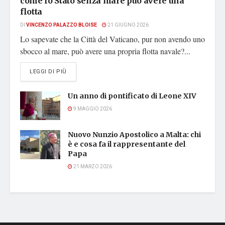
come lo Stato senza mare può avere una
flotta
DI
VINCENZO PALAZZO BLOISE
21 GIUGNO 2026
Lo sapevate che la Città del Vaticano, pur non avendo uno
sbocco al mare, può avere una propria flotta navale?...
DETAILS
LEGGI DI PIÙ
Un anno di pontificato di Leone XIV
9 MAGGIO 2026
Nuovo Nunzio Apostolico a Malta: chi
è e cosa fa il rappresentante del
Papa
21 MARZO 2026