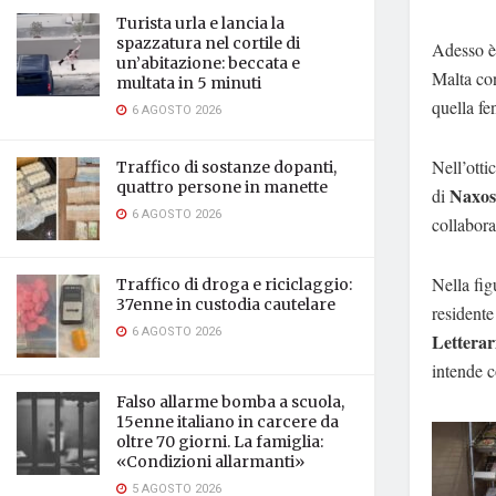
Turista urla e lancia la
spazzatura nel cortile di
Adesso è 
un’abitazione: beccata e
Malta con
multata in 5 minuti
quella fe
6 AGOSTO 2026
Nell’otti
Traffico di sostanze dopanti,
quattro persone in manette
Naxos
di
6 AGOSTO 2026
collabora
Nella fig
Traffico di droga e riciclaggio:
37enne in custodia cautelare
residente
6 AGOSTO 2026
Letterar
intende c
Falso allarme bomba a scuola,
15enne italiano in carcere da
oltre 70 giorni. La famiglia:
«Condizioni allarmanti»
5 AGOSTO 2026