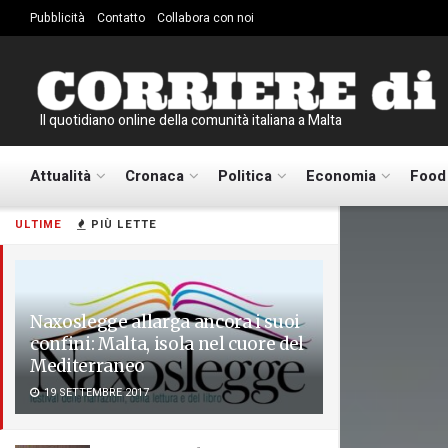
Pubblicità
Contatto
Collabora con noi
Il quotidiano online della comunità italiana a Malta
Attualità
Cronaca
Politica
Economia
Food
ULTIME
PIÙ LETTE
Naxoslegge allarga ancora i suoi
confini: Malta, isola nel cuore del
Mediterraneo
19 SETTEMBRE 2017