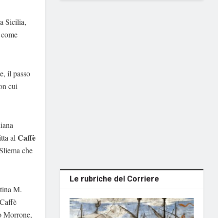
 Sicilia,
e come
e, il passo
on cui
liana
Caffè
itta al
a Sliema che
Le rubriche del Corriere
ntina M.
 Caffè
lo Morrone,