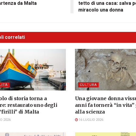
artenza da Malta
tetto di una casa: salva p
miracolo una donna
li correlati
LITÀ
CULTURA
lo di storia torna a
Una giovane donna vissu
e: restaurato uno degli
anni fa tornerà “in vita”
“firilli” di Malta
alla scienza
O 2026
16 LUGLIO 2026