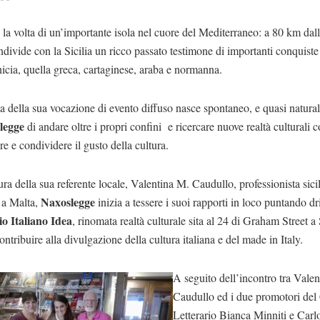
la volta di un’importante isola nel cuore del Mediterraneo: a 80 km dalla
divide con la Sicilia un ricco passato testimone di importanti conquist
nicia, quella greca, cartaginese, araba e normanna.
ca della sua vocazione di evento diffuso nasce spontaneo, e quasi natural
legge
di andare oltre i propri confini e ricercare nuove realtà culturali c
re e condividere il gusto della cultura.
ura della sua referente locale, Valentina M. Caudullo, professionista sici
Naxoslegge
 a Malta,
inizia a tessere i suoi rapporti in loco puntando dr
io Italiano Idea
, rinomata realtà culturale sita al 24 di Graham Street 
ontribuire alla divulgazione della cultura italiana e del made in Italy.
A seguito dell’incontro tra Vale
Caudullo ed i due promotori del
Letterario Bianca Minniti e Car