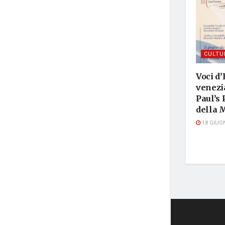
CULTU
Voci d’
venezia
Paul’s 
della 
18 GIUG