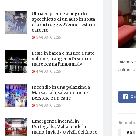
Ubriaco prende a pugni lo
specchietto di un’auto in sosta
e lo distrugge: 27enne resta in
carcere
5 AGOSTO 2026
Feste in barca e musica a tutto
volume, i ranger: «Di sera in
internaz
mare regna l’impunità»
culturale
4 AGOSTO 2026
Incendio in una palazzina a
Marsascala, salvate cinque
Co
persone e un cane
3 AGOSTO 2026
Emergenza incendi in
Articolo
Portogallo, Malta tende la
Voli
mano: inviati 40 vigili del fuoco