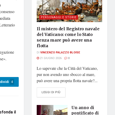
a
 consenso
PERSONAGGI E STORIE
mediata
Letterario
Il mistero del Registro navale
del Vaticano: come lo Stato
senza mare può avere una
flotta
regazione
DI
VINCENZO PALAZZO BLOISE
ese».
21 GIUGNO 2026
0
Lo sapevate che la Città del Vaticano,
pur non avendo uno sbocco al mare,
può avere una propria flotta navale?...
dividi
4
DETAILS
LEGGI DI PIÙ
Un anno di
sfonda il
pontificato di