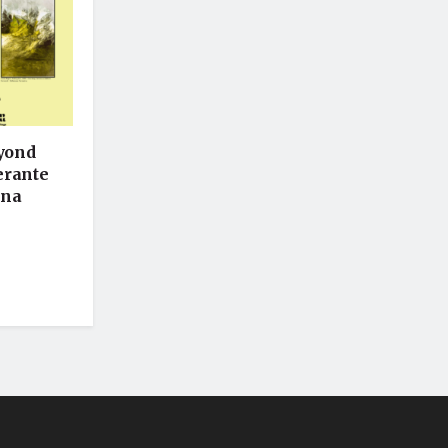
eyond
nerante
ina