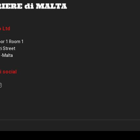
o Ltd
oor 1 Room 1
zi Street
1-Malta
i social
e di Malta / Fortissimo Ltd