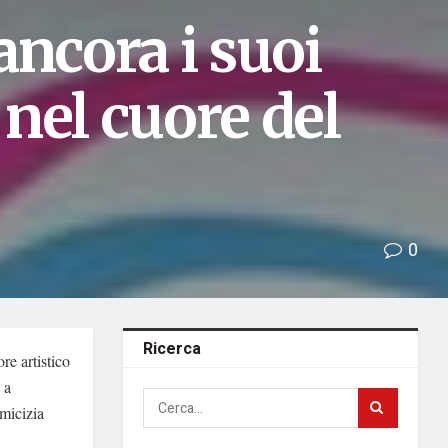
ancora i suoi
 nel cuore del
0
Ricerca
re artistico
a
amicizia