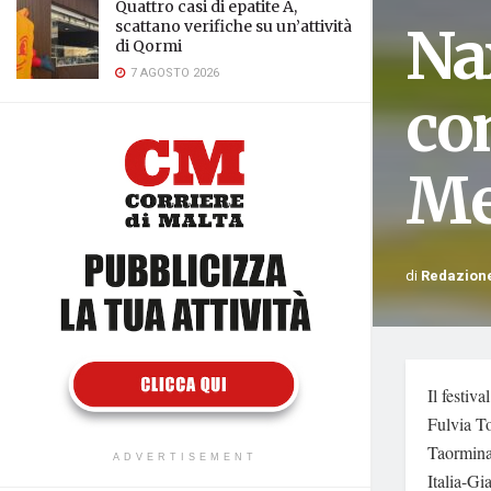
Quattro casi di epatite A,
Na
scattano verifiche su un’attività
di Qormi
7 AGOSTO 2026
con
Me
di
Redazion
Il festiva
Fulvia T
Taormina 
ADVERTISEMENT
Italia-Gi