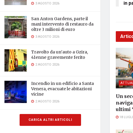
in p
3 AGOSTO 2026
San Anton Gardens, parte il
maxi intervento di restauro da
oltre 3 milioni di euro
Artico
3 AGOSTO 2026
Travolto da un’auto a Gzira,
41enne gravemente ferito
2 AGOSTO 2026
ATTUA
Incendio in un edificio a Santa
Venera, evacuate le abitazioni
vicine
Un seco
2 AGOSTO 2026
navigar
ultimi 
18 LUGLI
CARICA ALTRI ARTICOLI