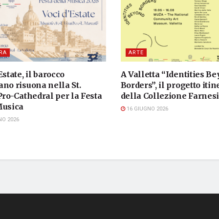
RA
ARTE
Estate, il barocco
A Valletta “Identities B
no risuona nella St.
Borders”, il progetto iti
Pro-Cathedral per la Festa
della Collezione Farnes
Musica
16 GIUGNO 2026
NO 2026