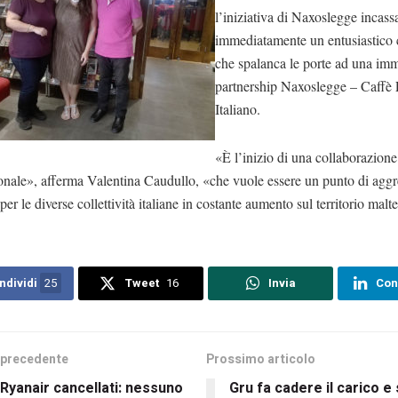
l’iniziativa di Naxoslegge incass
immediatamente un entusiastico
che spalanca le porte ad una im
partnership Naxoslegge – Caffè 
Italiano.
«È l’inizio di una collaborazione
ionale», afferma Valentina Caudullo, «che vuole essere un punto di agg
 per le diverse collettività italiane in costante aumento sul territorio malt
ndividi
25
Tweet
16
Invia
Con
 precedente
Prossimo articolo
 Ryanair cancellati: nessuno
Gru fa cadere il carico e 