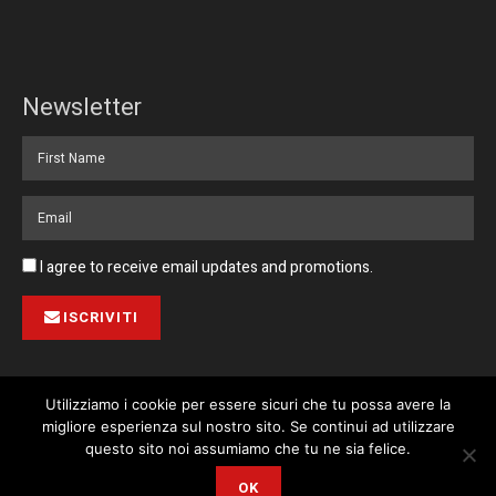
Newsletter
I agree to receive email updates and promotions.
ISCRIVITI
Utilizziamo i cookie per essere sicuri che tu possa avere la
migliore esperienza sul nostro sito. Se continui ad utilizzare
Pubblicità
Collabora con noi
Contatto
Privacy Policy
This website uses cookies. By continuing to use this website you are
questo sito noi assumiamo che tu ne sia felice.
giving consent to cookies being used. Visit our
Privacy and Cookie
© 2023 Corriere di Malta / Fortissimo Ltd
OK