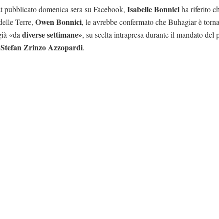
Isabelle Bonnici
st pubblicato domenica sera su Facebook,
ha riferito ch
Owen Bonnici
delle Terre,
, le avrebbe confermato che Buhagiar è torna
diverse settimane»
già «da
, su scelta intrapresa durante il mandato del
Stefan Zrinzo Azzopardi
,
.