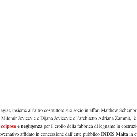
giar, insieme all’altro costruttore suo socio in affari Matthew Schembri
 Milomir Jovicevic e Dijana Jovicevic e l’architetto Adriana Zammit, è
 colposo
e negligenza
per il crollo della fabbrica di legname in costruz
INDIS Malta
overnativo affidato in concessione dall’ente pubblico
in cu