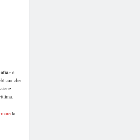
Sofia
» e
bblica» che
ssione
ittima.
ormare
la