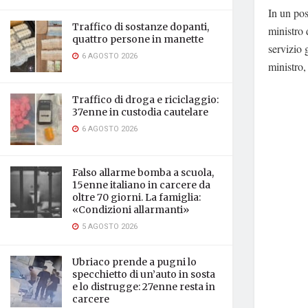
In un po
Traffico di sostanze dopanti,
ministro 
quattro persone in manette
servizio 
6 AGOSTO 2026
ministro
Traffico di droga e riciclaggio:
37enne in custodia cautelare
6 AGOSTO 2026
Falso allarme bomba a scuola,
15enne italiano in carcere da
oltre 70 giorni. La famiglia:
«Condizioni allarmanti»
5 AGOSTO 2026
Ubriaco prende a pugni lo
specchietto di un’auto in sosta
e lo distrugge: 27enne resta in
carcere