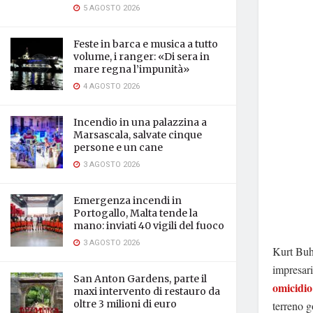
5 AGOSTO 2026
Feste in barca e musica a tutto
volume, i ranger: «Di sera in
mare regna l’impunità»
4 AGOSTO 2026
Incendio in una palazzina a
Marsascala, salvate cinque
persone e un cane
3 AGOSTO 2026
Emergenza incendi in
Portogallo, Malta tende la
mano: inviati 40 vigili del fuoco
3 AGOSTO 2026
Kurt Buha
impresari
San Anton Gardens, parte il
omicidio
maxi intervento di restauro da
oltre 3 milioni di euro
terreno g