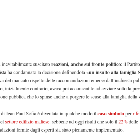
reazioni, anche sul fronte politico
a inevitabilmente suscitato
: il Partito
un insulto alla famiglia 
ista ha condannato la decisione definendola «
a del mancato rispetto delle raccomandazioni emerse dall’inchiesta pu
o, inizialmente contrario, aveva poi acconsentito ad avviare sotto la pre
ione pubblica che lo spinse anche a porgere le scuse alla famiglia della v
caso simbolo
di Jean Paul Sofia è diventata in qualche modo il
per
rif
del
settore edilizio maltese
, sebbene ad oggi risulti che solo il
22%
delle
azioni fornite dagli esperti sia stato pienamente implementato.