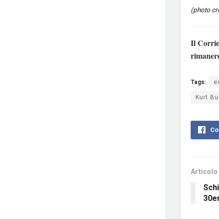
(photo cr
Il Corri
rimaner
Tags:
e
Kurt Bu
Co
Articolo
Sch
30e