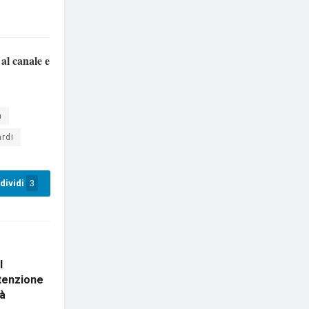
 al canale e
n
rdi
dividi
3
l
ttenzione
tà