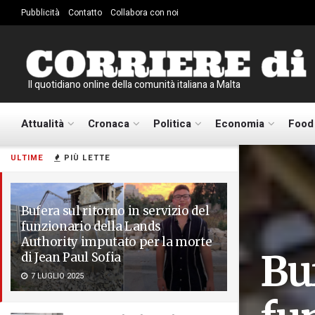
Pubblicità
Contatto
Collabora con noi
Il quotidiano online della comunità italiana a Malta
Attualità
Cronaca
Politica
Economia
Food
ULTIME
PIÙ LETTE
Bufera sul ritorno in servizio del
funzionario della Lands
Authority imputato per la morte
Buf
di Jean Paul Sofia
7 LUGLIO 2025