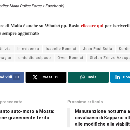
edits: Malta Police Force + Facebook)
ere di Malta è anche su WhatsApp. Basta
cliccare qui
per iscriverti
e sempre aggiornato
dilizia
In evidenza
Isabelle Bonnici
Jean Paul Sofia
Kordi
hagiar
omicidio colposo
Owen Bonnici
Stefan Zrinzo Azzopa
ndividi
18
Tweet
12
Invia
Con
 precedente
Prossimo articolo
ianto auto-moto a Mosta:
Manutenzione notturna a
nne gravemente ferito
cavalcavia di Kappara: a
alle modifiche alla viabili