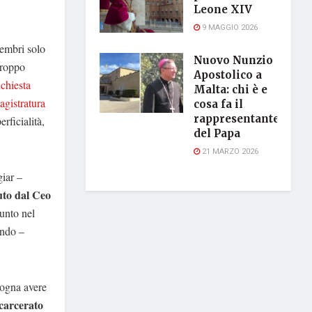
Leone XIV
9 MAGGIO 2026
hembri solo
Nuovo Nunzio
troppo
Apostolico a
nchiesta
Malta: chi è e
agistratura
cosa fa il
rappresentante
rficialità,
del Papa
21 MARZO 2026
giar –
uto dal Ceo
sunto nel
endo –
sogna avere
carcerato