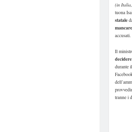
(in Italia
tuona Isa
statale
da
mancare 
accusati.
Il minist
decidere
durante i
Facebook 
dell’ammi
provvedi
tranne i d