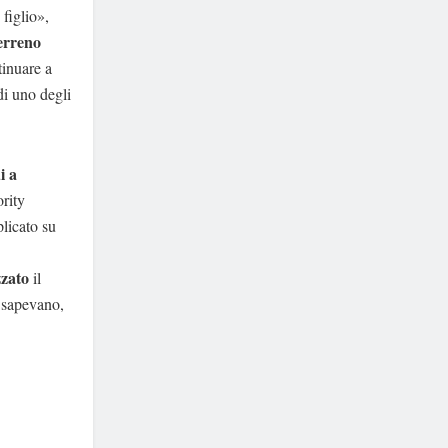
 figlio»,
erreno
tinuare a
di uno degli
i a
ority
licato su
zzato
il
 sapevano,