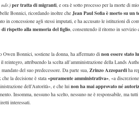
per tratta di migranti
, ndr.)
, e ora è sotto processo per la morte di mio
Jean Paul Sofia è morto su un t
belle Bonnici, ricordando inoltre che
to in concessione agli stessi imputati, e ha accusato le istituzioni di con
di rispetto alla memoria del figlio
, consentendo il ritorno in servizio 
non essere stato lu
ro Owen Bonnici, sostiene la donna, ha affermato di
il reintegro, attribuendo la scelta all’amministrazione della Lands Auth
Zrinzo Azzopardi
l mandato del suo predecessore. Da parte sua,
ha rep
«puramente amministrativa»
che la decisione è stata
, «a discrezione
non ha mai approvato né autori
nistrazione dell’Autorità», e che lui
mento. Insomma, nessuno ha scelto, nessuno ne è responsabile, ma tutti
iretti interessati.