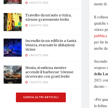
3 AGOSTO 2026
morte di 
Travolto da un’auto a Gzira,
Il collas
41enne gravemente ferito
qualche m
2 AGOSTO 2026
veloce pe
pubblica
Incendio in un edificio a Santa
per far l
Venera, evacuate le abitazioni
anche da 
vicine
2 AGOSTO 2026
Secondo 
sospeso c
Mosta, si ustiona mentre
accende il barbecue: 50enne
della La
ricoverato con gravi ferite
2021 come
1 AGOSTO 2026
dicono – 
CARICA ALTRI ARTICOLI
«Per qua
la fedina