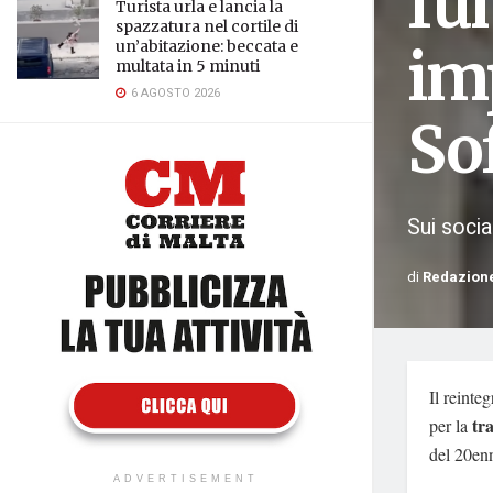
fu
Turista urla e lancia la
spazzatura nel cortile di
un’abitazione: beccata e
im
multata in 5 minuti
6 AGOSTO 2026
So
Sui socia
di
Redazion
Il reinte
tr
per la
del 20enn
ADVERTISEMENT