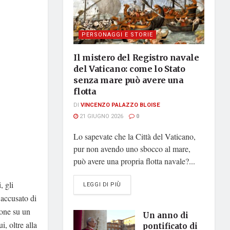
PERSONAGGI E STORIE
Il mistero del Registro navale
del Vaticano: come lo Stato
senza mare può avere una
flotta
DI
VINCENZO PALAZZO BLOISE
21 GIUGNO 2026
0
Lo sapevate che la Città del Vaticano,
pur non avendo uno sbocco al mare,
può avere una propria flotta navale?...
, gli
DETAILS
LEGGI DI PIÙ
 accusato di
ione su un
Un anno di
i, oltre alla
pontificato di