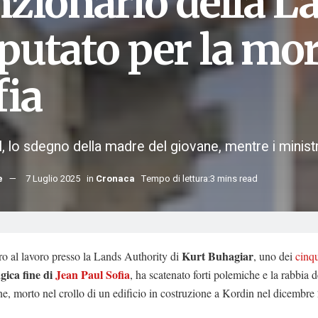
nzionario della L
putato per la mor
fia
l, lo sdegno della madre del giovane, mentre i minist
e
7 Luglio 2025
in
Cronaca
Tempo di lettura:3 mins read
Kurt Buhagiar
gro al lavoro presso la Lands Authority di
, uno dei
cinq
agica fine di
Jean Paul Sofia
, ha scatenato forti polemiche e la rabbia 
e, morto nel crollo di un edificio in costruzione a Kordin nel dicembre