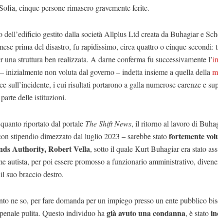
Sofia, cinque persone rimasero gravemente ferite.
so dell’edificio gestito dalla società Allplus Ltd creata da Buhagiar e Sc
ese prima del disastro, fu rapidissimo, circa quattro o cinque secondi: 
r una struttura ben realizzata. A darne conferma fu successivamente l’
i
– inizialmente non voluta dal governo – indetta insieme a quella della
m
uce sull’incidente, i cui risultati portarono a galla numerose carenze e supe
parte delle istituzioni.
quanto riportato dal portale
The Shift News
, il ritorno al lavoro di Buha
fortemente vol
on stipendio dimezzato dal luglio 2023 – sarebbe stato
nds Authority,
Robert Vella
, sotto il quale Kurt Buhagiar era stato as
 autista, per poi essere promosso a funzionario amministrativo, diven
il suo braccio destro.
nto ne so, per fare domanda per un impiego presso un ente pubblico bi
già avuto una condanna
in
 penale pulita. Questo individuo ha
, è stato