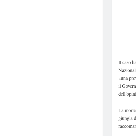
Il caso h
Nazional
«una prov
il Govern
dell’opin
La morte 
giungla 
raccomand