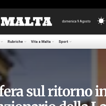
domenica 9 Agosto
Rubriche
Vita a Malta
Sport
era sul ritorno in