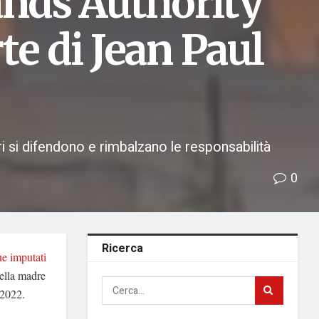
ands Authority
te di Jean Paul
ri si difendono e rimbalzano le responsabilità
0
Ricerca
ue imputati
della madre
 2022.