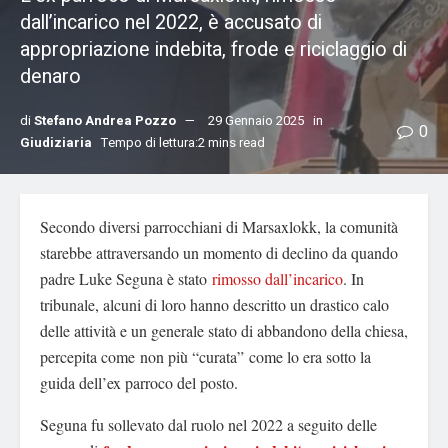
dall’incarico nel 2022, è accusato di
appropriazione indebita, frode e riciclaggio di
denaro
di
Stefano Andrea Pozzo
29 Gennaio 2025
in
0
Giudiziaria
Tempo di lettura:2 mins read
Secondo diversi parrocchiani di Marsaxlokk, la comunità
starebbe attraversando un momento di declino da quando
padre Luke Seguna è stato
rimosso dall’incarico
. In
tribunale, alcuni di loro hanno descritto un drastico calo
delle attività e un generale stato di abbandono della chiesa,
percepita come non più “curata” come lo era sotto la
guida dell’ex parroco del posto.
Seguna fu sollevato dal ruolo nel 2022 a seguito delle